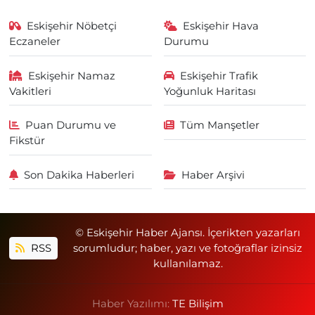
Eskişehir Nöbetçi
Eskişehir Hava
Eczaneler
Durumu
Eskişehir Namaz
Eskişehir Trafik
Vakitleri
Yoğunluk Haritası
Puan Durumu ve
Tüm Manşetler
Fikstür
Son Dakika Haberleri
Haber Arşivi
© Eskişehir Haber Ajansı. İçerikten yazarları
RSS
sorumludur; haber, yazı ve fotoğraflar izinsiz
kullanılamaz.
Haber Yazılımı:
TE Bilişim