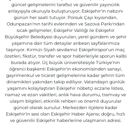
güncel gelişmelerini tarafsız ve güvenilir yayıncılık
anlayışıyla okuruyla buluşturuyor; Eskişehir'in nabzını
günün her saati tutuyor. Porsuk Çayı kıyısından,
Odunpazarı'nın tarihi evlerinden ve Sazova Parkı'ndan
sıcak gelişmeler, Eskişehir Valiliği ile Eskişehir
Büyükşehir Belediyesi duyuruları, yerel gündem ve şehir
yaşamına dair tüm detaylar anbean sayfalarımıza
taşınıyor. Kırmızı-Siyah sevdamız Eskişehirspor'un maç
özetleri, fikstür, transfer ve spor haberleriyle sporun kalbi
burada atıyor. Üç büyük üniversitesiyle Türkiye'nin
öğrenci başkenti Eskişehir'in ekonomisinden sanayi,
gayrimenkul ve ticaret gelişmelerine kadar şehrin tüm
dinamikleri yakından takip ediliyor. Vatandaşın günlük
yaşamını kolaylaştıran Eskişehir nöbetçi eczane listesi,
namaz ve ezan vakitleri, anlık hava durumu, tramvay ve
ulaşım bilgileri, etkinlik rehberi ve önemli duyurular
güncel olarak sunulur. Merkezden ilçelere kadar
Eskişehir'in sesi olan Eskişehir Haber Ajansı; doğru, hızlı
ve güvenilir Eskişehir haberlerine ulaşmanın adresi.