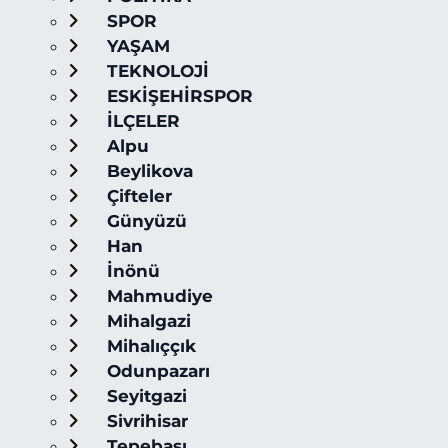
SPOR
YAŞAM
TEKNOLOJİ
ESKİŞEHİRSPOR
İLÇELER
Alpu
Beylikova
Çifteler
Günyüzü
Han
İnönü
Mahmudiye
Mihalgazi
Mihalıççık
Odunpazarı
Seyitgazi
Sivrihisar
Tepebaşı