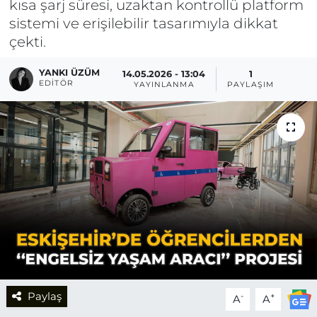
kısa şarj süresi, uzaktan kontrollü platform
sistemi ve erişilebilir tasarımıyla dikkat
çekti.
YANKI ÜZÜM
14.05.2026 - 13:04
1
EDITÖR
YAYINLANMA
PAYLAŞIM
Paylaş
-
+
A
A