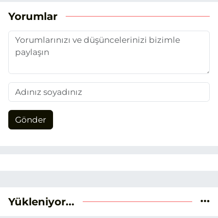
benimseyerek, Eskişehir gündemini en
Yorumlar
doğru ve sıcak şekilde takipçilerimize
aktarmayı hedefliyorum.
Gönder
Yükleniyor...