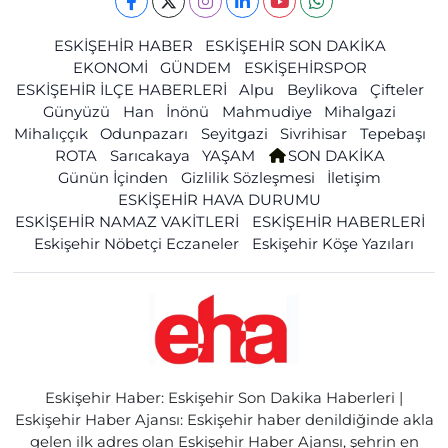
ESKİŞEHİR HABER
ESKİŞEHİR SON DAKİKA
EKONOMİ
GÜNDEM
ESKİŞEHİRSPOR
ESKİŞEHİR İLÇE HABERLERİ
Alpu
Beylikova
Çifteler
Günyüzü
Han
İnönü
Mahmudiye
Mihalgazi
Mihalıççık
Odunpazarı
Seyitgazi
Sivrihisar
Tepebaşı
ROTA
Sarıcakaya
YAŞAM
SON DAKİKA
Günün İçinden
Gizlilik Sözleşmesi
İletişim
ESKİŞEHİR HAVA DURUMU
ESKİŞEHİR NAMAZ VAKİTLERİ
ESKİŞEHİR HABERLERİ
Eskişehir Nöbetçi Eczaneler
Eskişehir Köşe Yazıları
Eskişehir Haber: Eskişehir Son Dakika Haberleri |
Eskişehir Haber Ajansı: Eskişehir haber denildiğinde akla
gelen ilk adres olan Eskişehir Haber Ajansı, şehrin en