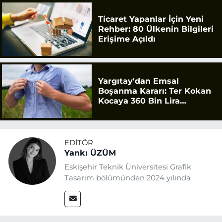
Ticaret Yapanlar İçin Yeni
Rehber: 80 Ülkenin Bilgileri
Erişime Açıldı
Yargıtay'dan Emsal
Boşanma Kararı: Ter Kokan
Kocaya 360 Bin Lira
Tazminat
EDITÖR
Yankı ÜZÜM
Eskişehir Teknik Üniversitesi Grafik
Tasarım bölümünden 2024 yılında
mezun oldum. Basın sektörüne Mayıs
2025’te Eskişehir Haber Ajansı ile adım
attım. Gazeteciliğin temel değerlerine
sadık kalarak ve etik ilkeleri