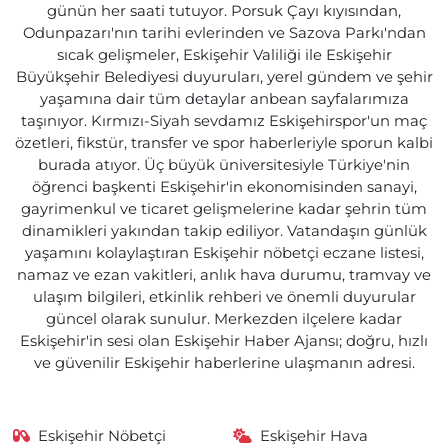
günün her saati tutuyor. Porsuk Çayı kıyısından,
Odunpazarı'nın tarihi evlerinden ve Sazova Parkı'ndan
sıcak gelişmeler, Eskişehir Valiliği ile Eskişehir
Büyükşehir Belediyesi duyuruları, yerel gündem ve şehir
yaşamına dair tüm detaylar anbean sayfalarımıza
taşınıyor. Kırmızı-Siyah sevdamız Eskişehirspor'un maç
özetleri, fikstür, transfer ve spor haberleriyle sporun kalbi
burada atıyor. Üç büyük üniversitesiyle Türkiye'nin
öğrenci başkenti Eskişehir'in ekonomisinden sanayi,
gayrimenkul ve ticaret gelişmelerine kadar şehrin tüm
dinamikleri yakından takip ediliyor. Vatandaşın günlük
yaşamını kolaylaştıran Eskişehir nöbetçi eczane listesi,
namaz ve ezan vakitleri, anlık hava durumu, tramvay ve
ulaşım bilgileri, etkinlik rehberi ve önemli duyurular
güncel olarak sunulur. Merkezden ilçelere kadar
Eskişehir'in sesi olan Eskişehir Haber Ajansı; doğru, hızlı
ve güvenilir Eskişehir haberlerine ulaşmanın adresi.
Eskişehir Nöbetçi
Eskişehir Hava