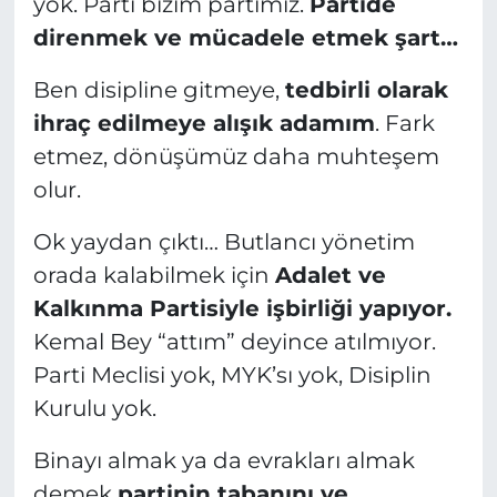
yok. Parti bizim partimiz.
Partide
direnmek ve mücadele etmek şart…
Ben disipline gitmeye,
tedbirli olarak
ihraç edilmeye alışık adamım
. Fark
etmez, dönüşümüz daha muhteşem
olur.
Ok yaydan çıktı… Butlancı yönetim
orada kalabilmek için
Adalet ve
Kalkınma Partisiyle işbirliği yapıyor.
Kemal Bey “attım” deyince atılmıyor.
Parti Meclisi yok, MYK’sı yok, Disiplin
Kurulu yok.
Binayı almak ya da evrakları almak
demek
partinin tabanını ve