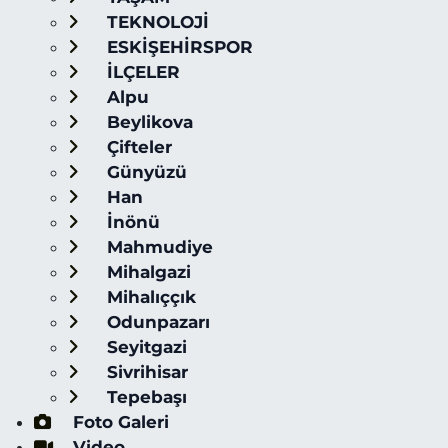
TEKNOLOJİ
ESKİŞEHİRSPOR
İLÇELER
Alpu
Beylikova
Çifteler
Günyüzü
Han
İnönü
Mahmudiye
Mihalgazi
Mihalıççık
Odunpazarı
Seyitgazi
Sivrihisar
Tepebaşı
Foto Galeri
Video