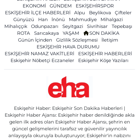
EKONOMİ
GÜNDEM
ESKİŞEHİRSPOR
ESKİŞEHİR İLÇE HABERLERİ
Alpu
Beylikova
Çifteler
Günyüzü
Han
İnönü
Mahmudiye
Mihalgazi
Mihalıççık
Odunpazarı
Seyitgazi
Sivrihisar
Tepebaşı
ROTA
Sarıcakaya
YAŞAM
SON DAKİKA
Günün İçinden
Gizlilik Sözleşmesi
İletişim
ESKİŞEHİR HAVA DURUMU
ESKİŞEHİR NAMAZ VAKİTLERİ
ESKİŞEHİR HABERLERİ
Eskişehir Nöbetçi Eczaneler
Eskişehir Köşe Yazıları
Eskişehir Haber: Eskişehir Son Dakika Haberleri |
Eskişehir Haber Ajansı: Eskişehir haber denildiğinde akla
gelen ilk adres olan Eskişehir Haber Ajansı, şehrin en
güncel gelişmelerini tarafsız ve güvenilir yayıncılık
anlayışıyla okuruyla buluşturuyor; Eskişehir'in nabzını