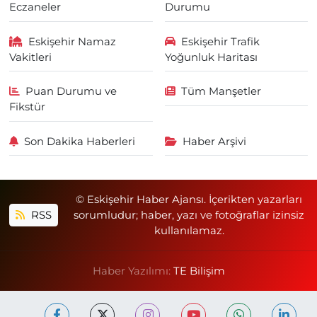
Eczaneler
Durumu
Eskişehir Namaz
Eskişehir Trafik
Vakitleri
Yoğunluk Haritası
Puan Durumu ve
Tüm Manşetler
Fikstür
Son Dakika Haberleri
Haber Arşivi
© Eskişehir Haber Ajansı. İçerikten yazarları
RSS
sorumludur; haber, yazı ve fotoğraflar izinsiz
kullanılamaz.
Haber Yazılımı:
TE Bilişim