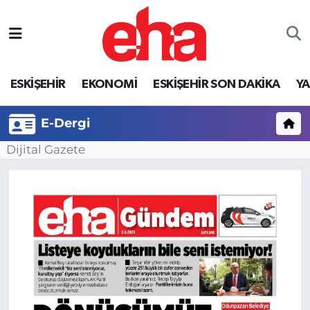
ESKİŞEHİR
EKONOMİ
ESKİŞEHİR SON DAKİKA
Y
E-Dergi
Dijital Gazete