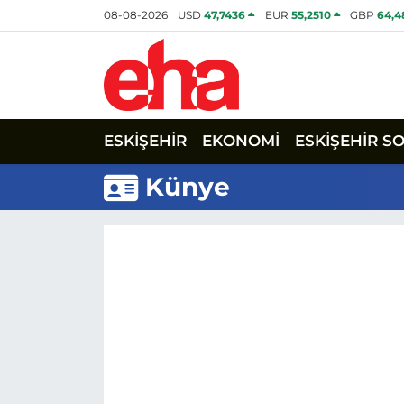
08-08-2026
USD
47,7436
EUR
55,2510
GBP
64,4
ESKİŞEHİR
EKONOMİ
ESKİŞEHİR S
Künye