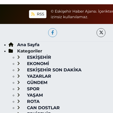
© Eskişehir Haber Ajansı. İçerikte
RSS
izinsiz kullanılamaz.
Ana Sayfa
Kategoriler
ESKİŞEHİR
EKONOMİ
ESKİŞEHİR SON DAKİKA
YAZARLAR
GÜNDEM
SPOR
YAŞAM
ROTA
CAN DOSTLAR