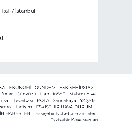
kalı / İstanbul
i.
İKA
EKONOMİ
GÜNDEM
ESKİŞEHİRSPOR
ifteler
Günyüzü
Han
İnönü
Mahmudiye
ihisar
Tepebaşı
ROTA
Sarıcakaya
YAŞAM
leşmesi
İletişim
ESKİŞEHİR HAVA DURUMU
İR HABERLERİ
Eskişehir Nöbetçi Eczaneler
Eskişehir Köşe Yazıları