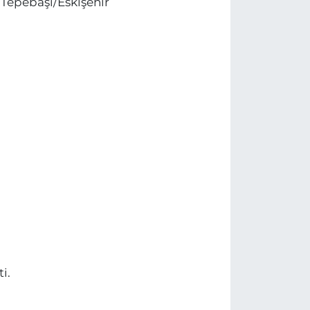
 Tepebaşı/Eskişehir
i.