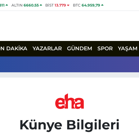
811
ALTIN
6660.55
BİST
13.779
BTC
64.959,79
ON DAKİKA
YAZARLAR
GÜNDEM
SPOR
YAŞAM
Künye Bilgileri