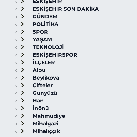
ESKİŞEHİR
ESKİŞEHİR SON DAKİKA
GÜNDEM
POLİTİKA
SPOR
YAŞAM
TEKNOLOJİ
ESKİŞEHİRSPOR
İLÇELER
Alpu
Beylikova
Çifteler
Günyüzü
Han
İnönü
Mahmudiye
Mihalgazi
Mihalıççık