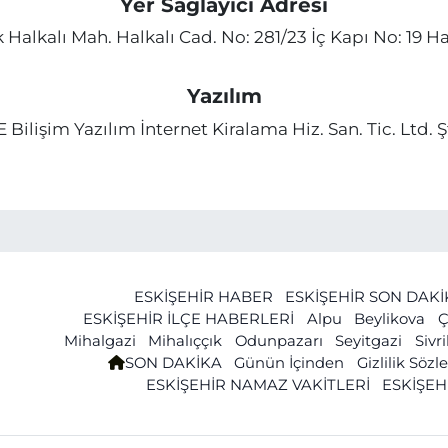
Yer Sağlayıcı Adresi
Halkalı Mah. Halkalı Cad. No: 281/23 İç Kapı No: 19 Hal
Yazılım
E Bilişim Yazılım İnternet Kiralama Hiz. San. Tic. Ltd. Şt
ESKİŞEHİR HABER
ESKİŞEHİR SON DAK
ESKİŞEHİR İLÇE HABERLERİ
Alpu
Beylikova
Ç
Mihalgazi
Mihalıççık
Odunpazarı
Seyitgazi
Sivr
SON DAKİKA
Günün İçinden
Gizlilik Söz
ESKİŞEHİR NAMAZ VAKİTLERİ
ESKİŞEH