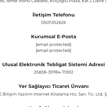
i, İsmet İnönü Caddesi, Kılıçoğlu Plaza, Kat 2 Daire 1
İletişim Telefonu
05011352626
Kurumsal E-Posta
[email protected]
[email protected]
Ulusal Elektronik Tebligat Sistemi Adresi
25838-39784-70912
Yer Sağlayıcı Ticaret Ünvanı
E Bilişim Yazılım İnternet Kiralama Hiz. San. Tic. Ltd. Şt