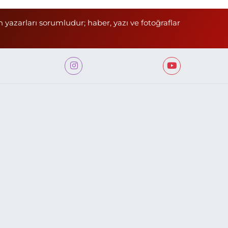
n yazarları sorumludur; haber, yazı ve fotoğraflar