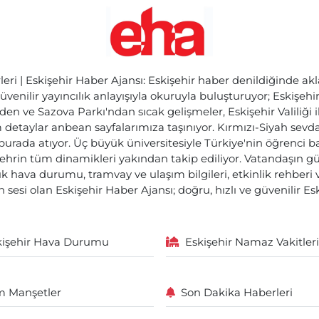
ri | Eskişehir Haber Ajansı: Eskişehir haber denildiğinde akl
üvenilir yayıncılık anlayışıyla okuruyla buluşturuyor; Eskişeh
den ve Sazova Parkı'ndan sıcak gelişmeler, Eskişehir Valiliği 
etaylar anbean sayfalarımıza taşınıyor. Kırmızı-Siyah sevdam
 burada atıyor. Üç büyük üniversitesiyle Türkiye'nin öğrenci 
ehrin tüm dinamikleri yakından takip ediliyor. Vatandaşın gü
lık hava durumu, tramvay ve ulaşım bilgileri, etkinlik rehber
 sesi olan Eskişehir Haber Ajansı; doğru, hızlı ve güvenilir E
kişehir Hava Durumu
Eskişehir Namaz Vakitleri
 Manşetler
Son Dakika Haberleri