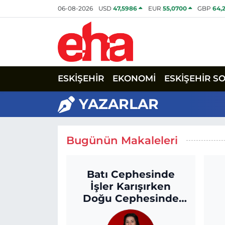
06-08-2026
USD
47,5986
EUR
55,0700
GBP
64,
ESKİŞEHİR
EKONOMİ
ESKİŞEHİR S
YAZARLAR
Bugünün Makaleleri
Batı Cephesinde
İşler Karışırken
Doğu Cephesinde
Değişen Bir Şey Var
Gibi