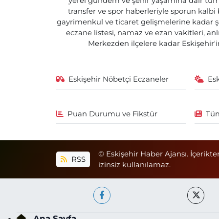
yerel gündem ve şehir yaşamına dair tüm d
transfer ve spor haberleriyle sporun kalbi
gayrimenkul ve ticaret gelişmelerine kadar ş
eczane listesi, namaz ve ezan vakitleri, an
Merkezden ilçelere kadar Eskişehir'in
Eskişehir Nöbetçi Eczaneler
Es
Puan Durumu ve Fikstür
Tüm
© Eskişehir Haber Ajansı. İçerikte
RSS
izinsiz kullanılamaz.
Ana Sayfa