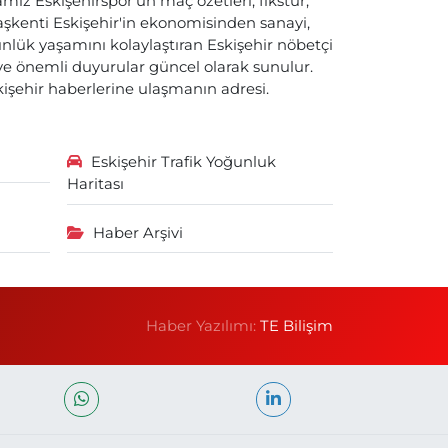
ız Eskişehirspor'un maç özetleri, fikstür,
başkenti Eskişehir'in ekonomisinden sanayi,
nlük yaşamını kolaylaştıran Eskişehir nöbetçi
i ve önemli duyurular güncel olarak sunulur.
skişehir haberlerine ulaşmanın adresi.
Eskişehir Trafik Yoğunluk
Haritası
Haber Arşivi
Haber Yazılımı:
TE Bilişim