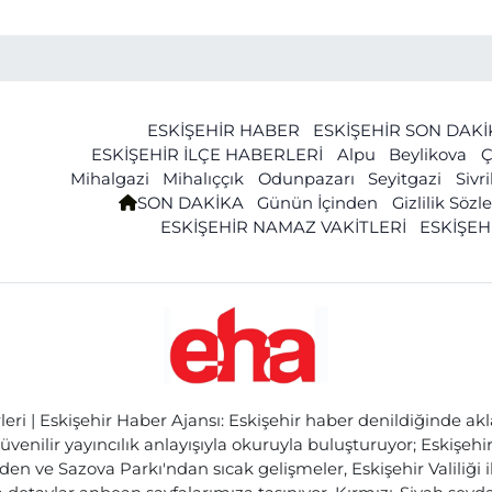
ESKİŞEHİR HABER
ESKİŞEHİR SON DAK
ESKİŞEHİR İLÇE HABERLERİ
Alpu
Beylikova
Ç
Mihalgazi
Mihalıççık
Odunpazarı
Seyitgazi
Sivr
SON DAKİKA
Günün İçinden
Gizlilik Söz
ESKİŞEHİR NAMAZ VAKİTLERİ
ESKİŞEH
ri | Eskişehir Haber Ajansı: Eskişehir haber denildiğinde akl
üvenilir yayıncılık anlayışıyla okuruyla buluşturuyor; Eskişeh
den ve Sazova Parkı'ndan sıcak gelişmeler, Eskişehir Valiliği 