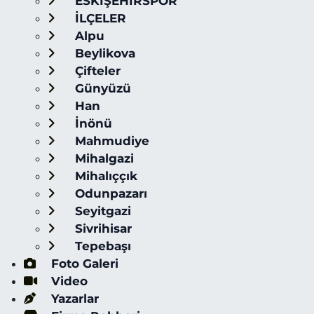
ESKİŞEHİRSPOR
İLÇELER
Alpu
Beylikova
Çifteler
Günyüzü
Han
İnönü
Mahmudiye
Mihalgazi
Mihalıççık
Odunpazarı
Seyitgazi
Sivrihisar
Tepebaşı
Foto Galeri
Video
Yazarlar