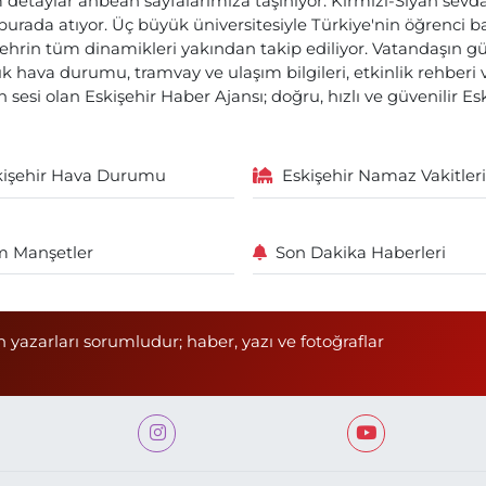
etaylar anbean sayfalarımıza taşınıyor. Kırmızı-Siyah sevdam
 burada atıyor. Üç büyük üniversitesiyle Türkiye'nin öğrenci 
ehrin tüm dinamikleri yakından takip ediliyor. Vatandaşın gü
lık hava durumu, tramvay ve ulaşım bilgileri, etkinlik rehber
 sesi olan Eskişehir Haber Ajansı; doğru, hızlı ve güvenilir E
kişehir Hava Durumu
Eskişehir Namaz Vakitleri
 Manşetler
Son Dakika Haberleri
n yazarları sorumludur; haber, yazı ve fotoğraflar