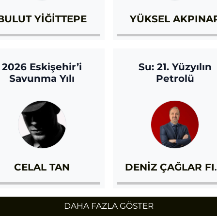
BULUT YİĞİTTEPE
YÜKSEL AKPINA
2026 Eskişehir’i
Su: 21. Yüzyılın
Savunma Yılı
Petrolü
CELAL TAN
DENIZ 
DAHA FAZLA GÖSTER