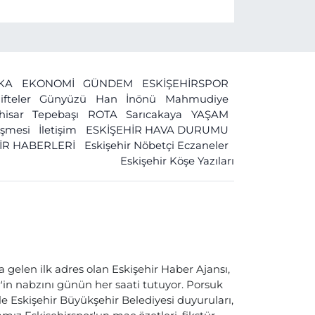
İKA
EKONOMİ
GÜNDEM
ESKİŞEHİRSPOR
ifteler
Günyüzü
Han
İnönü
Mahmudiye
ihisar
Tepebaşı
ROTA
Sarıcakaya
YAŞAM
leşmesi
İletişim
ESKİŞEHİR HAVA DURUMU
İR HABERLERİ
Eskişehir Nöbetçi Eczaneler
Eskişehir Köşe Yazıları
a gelen ilk adres olan Eskişehir Haber Ajansı,
ir'in nabzını günün her saati tutuyor. Porsuk
ile Eskişehir Büyükşehir Belediyesi duyuruları,