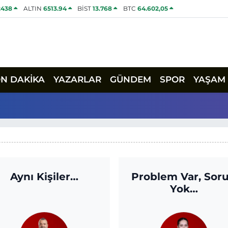
2438
ALTIN
6513.94
BİST
13.768
BTC
64.602,05
ON DAKİKA
YAZARLAR
GÜNDEM
SPOR
YAŞAM
Aynı Kişiler…
Problem Var, Sor
Yok…