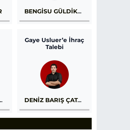
R
BENGİSU GÜLDİKEN KAYMAL
Gaye Usluer’e İhraç
Talebi
ÇAĞLAR FIRAT
DENİZ BARIŞ ÇATAL