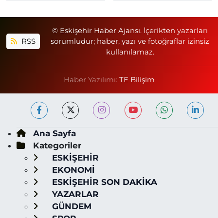
© Eskişehir Haber Ajansı. İçerikten yazarları
RSS
sorumludur; haber, yazı ve fotoğraflar izinsiz
kullanılamaz.
Haber Yazılımı:
TE Bilişim
Ana Sayfa
Kategoriler
ESKİŞEHİR
EKONOMİ
ESKİŞEHİR SON DAKİKA
YAZARLAR
GÜNDEM