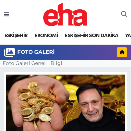
ESKİŞEHİR
EKONOMİ
ESKİŞEHİR SON DAKİKA
Y
FOTO GALERI
Foto Galeri Genel
Bilgi