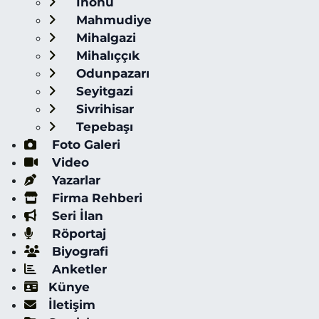
İnönü
Mahmudiye
Mihalgazi
Mihalıççık
Odunpazarı
Seyitgazi
Sivrihisar
Tepebaşı
Foto Galeri
Video
Yazarlar
Firma Rehberi
Seri İlan
Röportaj
Biyografi
Anketler
Künye
İletişim