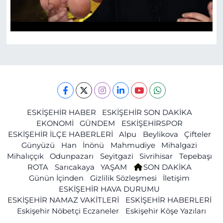
ESKİŞEHİR HABER
ESKİŞEHİR SON DAKİKA
EKONOMİ
GÜNDEM
ESKİŞEHİRSPOR
ESKİŞEHİR İLÇE HABERLERİ
Alpu
Beylikova
Çifteler
Günyüzü
Han
İnönü
Mahmudiye
Mihalgazi
Mihalıççık
Odunpazarı
Seyitgazi
Sivrihisar
Tepebaşı
ROTA
Sarıcakaya
YAŞAM
SON DAKİKA
Günün İçinden
Gizlilik Sözleşmesi
İletişim
ESKİŞEHİR HAVA DURUMU
ESKİŞEHİR NAMAZ VAKİTLERİ
ESKİŞEHİR HABERLERİ
Eskişehir Nöbetçi Eczaneler
Eskişehir Köşe Yazıları