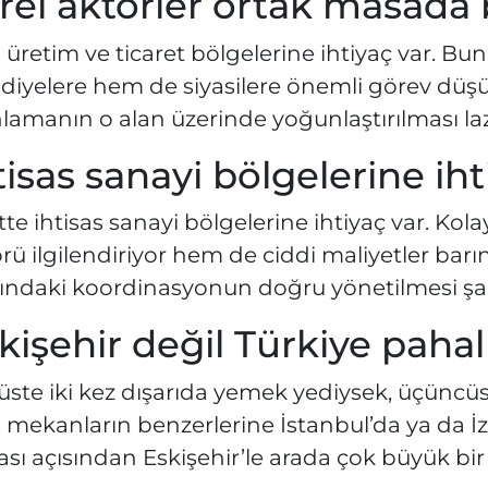
rel aktörler ortak masada
 üretim ve ticaret bölgelerine ihtiyaç var.
diyelere hem de siyasilere önemli görev düşüy
lamanın o alan üzerinde yoğunlaştırılması la
tisas sanayi bölgelerine iht
te ihtisas sanayi bölgelerine ihtiyaç var. Kola
rü ilgilendiriyor hem de ciddi maliyetler barın
ındaki koordinasyonun doğru yönetilmesi şar
kişehir değil Türkiye pahal
üste iki kez dışarıda yemek yediysek, üçünc
 mekanların benzerlerine İstanbul’da ya da İz
ası açısından Eskişehir’le arada çok büyük bi