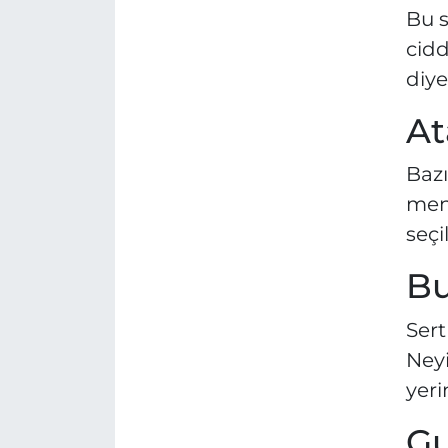
Bu s
cidd
diye
At
Bazı
menf
seç
Bu
Sert
Neyi
yeri
Gu