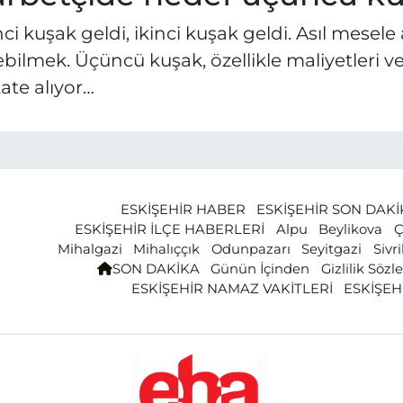
nci kuşak geldi, ikinci kuşak geldi. Asıl mese
bilmek. Üçüncü kuşak, özellikle maliyetleri ve 
ate alıyor…
ESKİŞEHİR HABER
ESKİŞEHİR SON DAK
ESKİŞEHİR İLÇE HABERLERİ
Alpu
Beylikova
Ç
Mihalgazi
Mihalıççık
Odunpazarı
Seyitgazi
Sivr
SON DAKİKA
Günün İçinden
Gizlilik Söz
ESKİŞEHİR NAMAZ VAKİTLERİ
ESKİŞEH