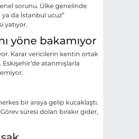
 genel sorunu. Ülke genelinde
a ya da İstanbul ucuz”
 yatıyor.
ynı yöne bakamıyor
. Karar vericilerin kentin ortak
 Eskişehir’de atanmışlarla
emiyor.
erkes bir araya gelip kucaklaştı.
örev süresi dolan bırakır gider,
uşak