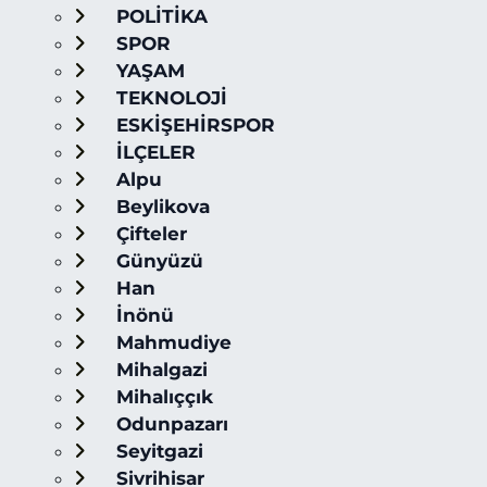
POLİTİKA
SPOR
YAŞAM
TEKNOLOJİ
ESKİŞEHİRSPOR
İLÇELER
Alpu
Beylikova
Çifteler
Günyüzü
Han
İnönü
Mahmudiye
Mihalgazi
Mihalıççık
Odunpazarı
Seyitgazi
Sivrihisar