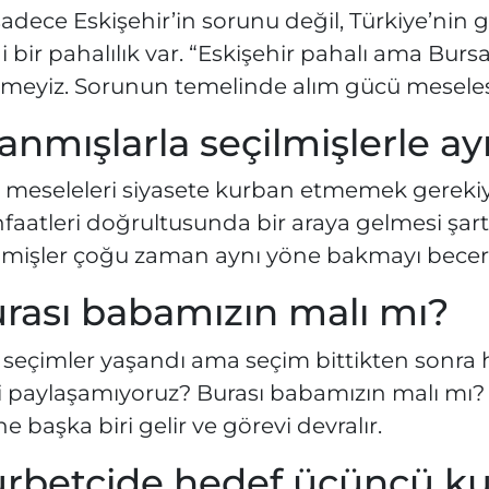
adece Eskişehir’in sorunu değil, Türkiye’nin
i bir pahalılık var. “Eskişehir pahalı ama Burs
meyiz. Sorunun temelinde alım gücü meselesi
anmışlarla seçilmişlerle a
 meseleleri siyasete kurban etmemek gerekiyor
aatleri doğrultusunda bir araya gelmesi şart.
ilmişler çoğu zaman aynı yöne bakmayı becer
rası babamızın malı mı?
 seçimler yaşandı ama seçim bittikten sonra h
 paylaşamıyoruz? Burası babamızın malı mı? G
ne başka biri gelir ve görevi devralır.
rbetçide hedef üçüncü k