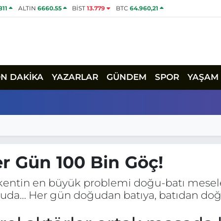
811
ALTIN
6660.55
BİST
13.779
BTC
64.960,21
ON DAKİKA
YAZARLAR
GÜNDEM
SPOR
YAŞAM
r Gün 100 Bin Göç!
kentin en büyük problemi doğu-batı meseles
uda… Her gün doğudan batıya, batıdan doğu