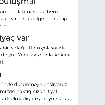
 buluşmalı
 Bunun planlanmasında hem
or. Stratejik bölge belirlenip
zım.
iyaç var
y bir iş değil. Hem çok sayıda
dırıyor. Yerel aktörlerle Ankara
t.
ı
üsünde düşünmeye başlıyoruz.
mir’de baktığınızda, fiyat
r fark olmadığını görüyorsunuz.