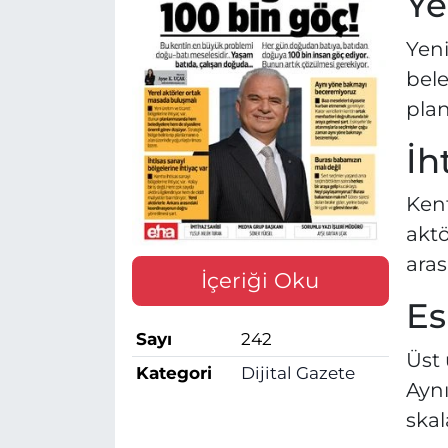
Ye
Yeni
bele
plan
İh
Kent
aktö
aras
İçeriği Oku
Es
Sayı
242
Üst 
Kategori
Dijital Gazete
Aynı
skal