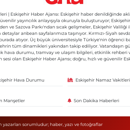
ri | Eskişehir Haber Ajansı: Eskişehir haber denildiğinde akl
üvenilir yayıncılık anlayışıyla okuruyla buluşturuyor; Eskişeh
den ve Sazova Parkı'ndan sıcak gelişmeler, Eskişehir Valiliği 
etaylar anbean sayfalarımıza taşınıyor. Kırmızı-Siyah sevdam
 burada atıyor. Üç büyük üniversitesiyle Türkiye'nin öğrenci 
ehrin tüm dinamikleri yakından takip ediliyor. Vatandaşın gü
lık hava durumu, tramvay ve ulaşım bilgileri, etkinlik rehber
 sesi olan Eskişehir Haber Ajansı; doğru, hızlı ve güvenilir E
kişehir Hava Durumu
Eskişehir Namaz Vakitleri
 Manşetler
Son Dakika Haberleri
n yazarları sorumludur; haber, yazı ve fotoğraflar