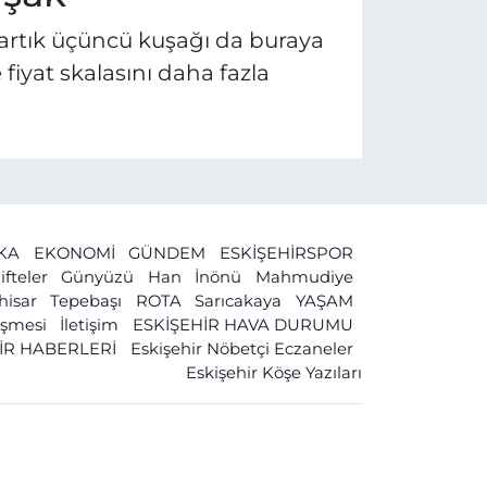
le artık üçüncü kuşağı da buraya
fiyat skalasını daha fazla
İKA
EKONOMİ
GÜNDEM
ESKİŞEHİRSPOR
ifteler
Günyüzü
Han
İnönü
Mahmudiye
ihisar
Tepebaşı
ROTA
Sarıcakaya
YAŞAM
leşmesi
İletişim
ESKİŞEHİR HAVA DURUMU
İR HABERLERİ
Eskişehir Nöbetçi Eczaneler
Eskişehir Köşe Yazıları