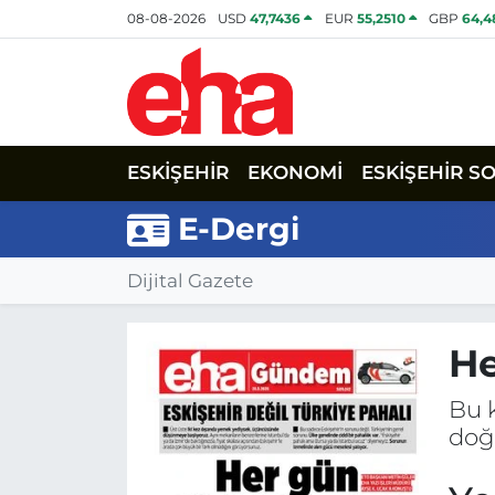
08-08-2026
USD
47,7436
EUR
55,2510
GBP
64,4
ESKİŞEHİR
EKONOMİ
ESKİŞEHİR S
E-Dergi
Dijital Gazete
He
Bu 
doğ