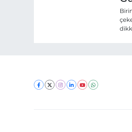
Biri
çeke
dikk