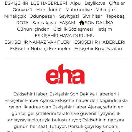
ESKİŞEHİR İLÇE HABERLERİ
Alpu
Beylikova
Çifteler
Günyüzü
Han
İnönü
Mahmudiye
Mihalgazi
Mihalıççık
Odunpazarı
Seyitgazi
Sivrihisar
Tepebaşı
ROTA
Sarıcakaya
YAŞAM
SON DAKİKA
Günün İçinden
Gizlilik Sözleşmesi
İletişim
ESKİŞEHİR HAVA DURUMU
ESKİŞEHİR NAMAZ VAKİTLERİ
ESKİŞEHİR HABERLERİ
Eskişehir Nöbetçi Eczaneler
Eskişehir Köşe Yazıları
Eskişehir Haber: Eskişehir Son Dakika Haberleri |
Eskişehir Haber Ajansı: Eskişehir haber denildiğinde akla
gelen ilk adres olan Eskişehir Haber Ajansı, şehrin en
güncel gelişmelerini tarafsız ve güvenilir yayıncılık
anlayışıyla okuruyla buluşturuyor; Eskişehir'in nabzını
günün her saati tutuyor. Porsuk Çayı kıyısından,