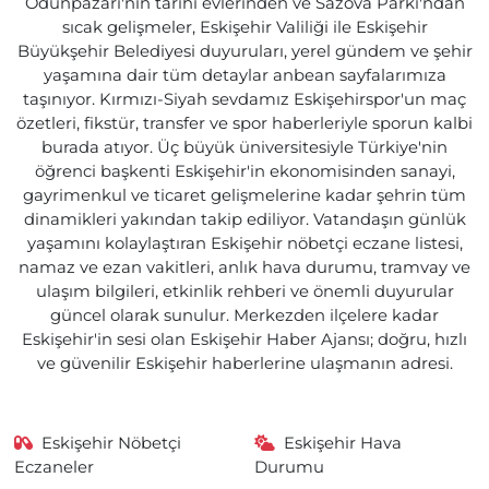
Odunpazarı'nın tarihi evlerinden ve Sazova Parkı'ndan
sıcak gelişmeler, Eskişehir Valiliği ile Eskişehir
Büyükşehir Belediyesi duyuruları, yerel gündem ve şehir
yaşamına dair tüm detaylar anbean sayfalarımıza
taşınıyor. Kırmızı-Siyah sevdamız Eskişehirspor'un maç
özetleri, fikstür, transfer ve spor haberleriyle sporun kalbi
burada atıyor. Üç büyük üniversitesiyle Türkiye'nin
öğrenci başkenti Eskişehir'in ekonomisinden sanayi,
gayrimenkul ve ticaret gelişmelerine kadar şehrin tüm
dinamikleri yakından takip ediliyor. Vatandaşın günlük
yaşamını kolaylaştıran Eskişehir nöbetçi eczane listesi,
namaz ve ezan vakitleri, anlık hava durumu, tramvay ve
ulaşım bilgileri, etkinlik rehberi ve önemli duyurular
güncel olarak sunulur. Merkezden ilçelere kadar
Eskişehir'in sesi olan Eskişehir Haber Ajansı; doğru, hızlı
ve güvenilir Eskişehir haberlerine ulaşmanın adresi.
Eskişehir Nöbetçi
Eskişehir Hava
Eczaneler
Durumu