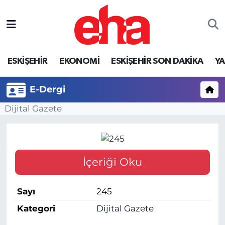
ESKİŞEHİR
EKONOMİ
ESKİŞEHİR SON DAKİKA
Y
E-Dergi
Dijital Gazete
İçeriği Oku
Sayı
245
Kategori
Dijital Gazete