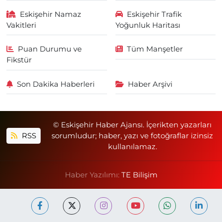
Eskişehir Namaz
Eskişehir Trafik
Vakitleri
Yoğunluk Haritası
Puan Durumu ve
Tüm Manşetler
Fikstür
Son Dakika Haberleri
Haber Arşivi
© Eskişehir Haber Ajansı. İçerikten yazarları
RSS
sorumludur; haber, yazı ve fotoğraflar izinsiz
kullanılamaz.
Haber Yazılımı:
TE Bilişim