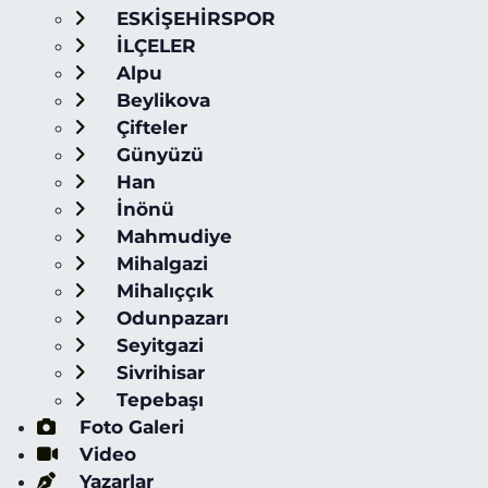
ESKİŞEHİRSPOR
İLÇELER
Alpu
Beylikova
Çifteler
Günyüzü
Han
İnönü
Mahmudiye
Mihalgazi
Mihalıççık
Odunpazarı
Seyitgazi
Sivrihisar
Tepebaşı
Foto Galeri
Video
Yazarlar