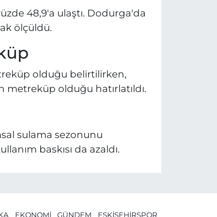
 yüzde 48,9'a ulaştı. Dodurga'da
ak ölçüldü.
eküp
treküp olduğu belirtilirken,
n metreküp olduğu hatırlatıldı.
ımsal sulama sezonunu
ullanım baskısı da azaldı.
İKA
EKONOMİ
GÜNDEM
ESKİŞEHİRSPOR