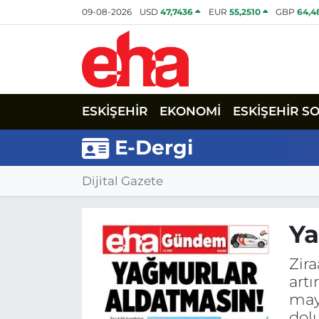
09-08-2026
USD
47,7436
EUR
55,2510
GBP
64,4
ESKİŞEHİR
EKONOMİ
ESKİŞEHİR S
E-Dergi
Dijital Gazete
Ya
Zira
artı
mayı
dolu