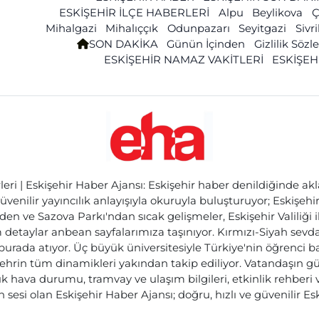
ESKİŞEHİR İLÇE HABERLERİ
Alpu
Beylikova
Ç
Mihalgazi
Mihalıççık
Odunpazarı
Seyitgazi
Sivr
SON DAKİKA
Günün İçinden
Gizlilik Söz
ESKİŞEHİR NAMAZ VAKİTLERİ
ESKİŞEH
ri | Eskişehir Haber Ajansı: Eskişehir haber denildiğinde akl
üvenilir yayıncılık anlayışıyla okuruyla buluşturuyor; Eskişeh
den ve Sazova Parkı'ndan sıcak gelişmeler, Eskişehir Valiliği 
etaylar anbean sayfalarımıza taşınıyor. Kırmızı-Siyah sevdam
 burada atıyor. Üç büyük üniversitesiyle Türkiye'nin öğrenci 
ehrin tüm dinamikleri yakından takip ediliyor. Vatandaşın gü
lık hava durumu, tramvay ve ulaşım bilgileri, etkinlik rehber
 sesi olan Eskişehir Haber Ajansı; doğru, hızlı ve güvenilir E