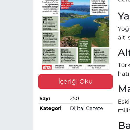
Ya
Yoğu
altı
Al
Türk
hatı
İçeriği Oku
Ma
Sayı
250
Eski
Kategori
Dijital Gazete
mili
Ba