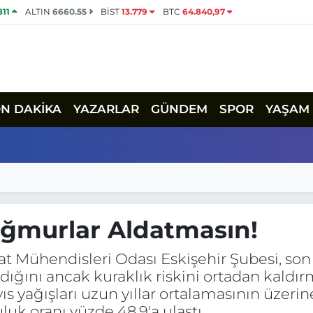
811
ALTIN
6660.55
BİST
13.779
BTC
64.840,97
ON DAKİKA
YAZARLAR
GÜNDEM
SPOR
YAŞAM
ğmurlar Aldatmasın!
at Mühendisleri Odası Eskişehir Şubesi, son 
rdığını ancak kuraklık riskini ortadan kaldır
s yağışları uzun yıllar ortalamasının üzerin
luk oranı yüzde 48,9'a ulaştı.