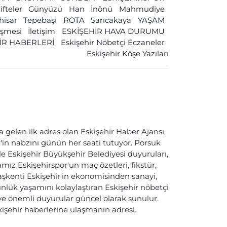
ifteler
Günyüzü
Han
İnönü
Mahmudiye
ihisar
Tepebaşı
ROTA
Sarıcakaya
YAŞAM
leşmesi
İletişim
ESKİŞEHİR HAVA DURUMU
İR HABERLERİ
Eskişehir Nöbetçi Eczaneler
Eskişehir Köşe Yazıları
a gelen ilk adres olan Eskişehir Haber Ajansı,
ir'in nabzını günün her saati tutuyor. Porsuk
ile Eskişehir Büyükşehir Belediyesi duyuruları,
ız Eskişehirspor'un maç özetleri, fikstür,
başkenti Eskişehir'in ekonomisinden sanayi,
nlük yaşamını kolaylaştıran Eskişehir nöbetçi
i ve önemli duyurular güncel olarak sunulur.
skişehir haberlerine ulaşmanın adresi.