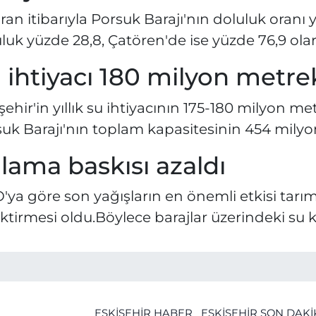
ran itibarıyla Porsuk Barajı'nın doluluk oranı
luk yüzde 28,8, Çatören'de ise yüzde 76,9 olar
 ihtiyacı 180 milyon metr
şehir'in yıllık su ihtiyacının 175-180 milyon me
uk Barajı'nın toplam kapasitesinin 454 milyo
lama baskısı azaldı
ya göre son yağışların en önemli etkisi tar
ktirmesi oldu.Böylece barajlar üzerindeki su k
ESKİŞEHİR HABER
ESKİŞEHİR SON DAK