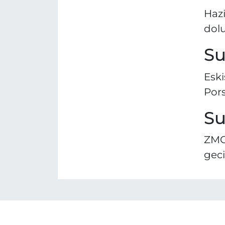
Hazi
dolu
Su
Eski
Pors
Su
ZMO'
geci