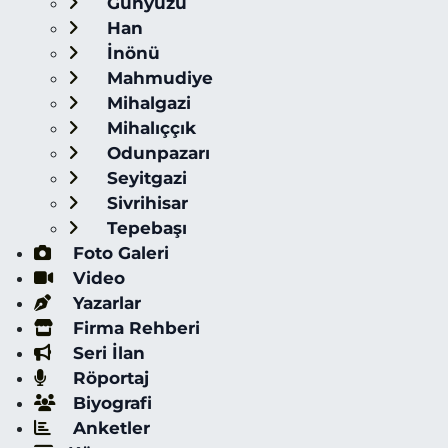
Günyüzü
Han
İnönü
Mahmudiye
Mihalgazi
Mihalıççık
Odunpazarı
Seyitgazi
Sivrihisar
Tepebaşı
Foto Galeri
Video
Yazarlar
Firma Rehberi
Seri İlan
Röportaj
Biyografi
Anketler