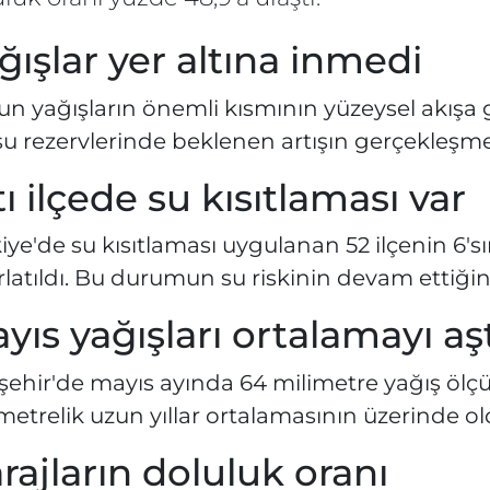
ğışlar yer altına inmedi
n yağışların önemli kısmının yüzeysel akışa ge
 su rezervlerinde beklenen artışın gerçekleşme
tı ilçede su kısıtlaması var
iye'de su kısıtlaması uygulanan 52 ilçenin 6'
rlatıldı. Bu durumun su riskinin devam ettiğini
yıs yağışları ortalamayı aş
şehir'de mayıs ayında 64 milimetre yağış ölçü
metrelik uzun yıllar ortalamasının üzerinde old
rajların doluluk oranı