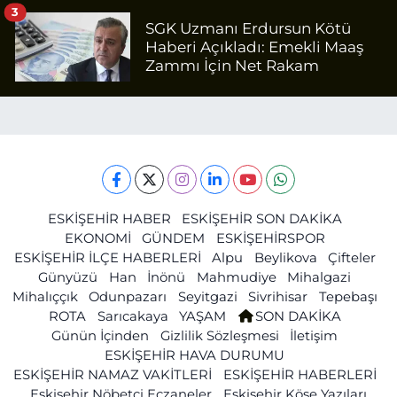
3
SGK Uzmanı Erdursun Kötü
Haberi Açıkladı: Emekli Maaş
Zammı İçin Net Rakam
ESKİŞEHİR HABER
ESKİŞEHİR SON DAKİKA
EKONOMİ
GÜNDEM
ESKİŞEHİRSPOR
ESKİŞEHİR İLÇE HABERLERİ
Alpu
Beylikova
Çifteler
Günyüzü
Han
İnönü
Mahmudiye
Mihalgazi
Mihalıççık
Odunpazarı
Seyitgazi
Sivrihisar
Tepebaşı
ROTA
Sarıcakaya
YAŞAM
SON DAKİKA
Günün İçinden
Gizlilik Sözleşmesi
İletişim
ESKİŞEHİR HAVA DURUMU
ESKİŞEHİR NAMAZ VAKİTLERİ
ESKİŞEHİR HABERLERİ
Eskişehir Nöbetçi Eczaneler
Eskişehir Köşe Yazıları