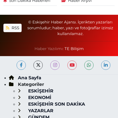
Son Dakika Haberleri
Haber Arşivi
© Eskişehir Haber Ajansı. İçerikten yazarları
RSS
sorumludur; haber, yazı ve fotoğraflar izinsiz
kullanılamaz.
Haber Yazılımı:
TE Bilişim
Ana Sayfa
Kategoriler
ESKİŞEHİR
EKONOMİ
ESKİŞEHİR SON DAKİKA
YAZARLAR
GÜNDEM