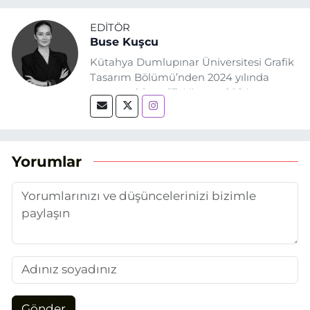
EDITÖR
Buse Kuşcu
Kütahya Dumlupınar Üniversitesi Grafik
Tasarım Bölümü’nden 2024 yılında
mezun oldum. 17 Ağustos 2024
tarihinde, Grafik Tasarım alanında staj
yaptığım Eskişehir Haber Ajansı’nda
(EHA) gazetecilik mesleğinin temel
unsurlarından biri olan merak
Yorumlar
duygusunun etkisiyle basın sektörüne
adım attım.
Gönder