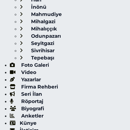
İnönü
Mahmudiye
Mihalgazi
Mihalıççık
Odunpazarı
Seyitgazi
Sivrihisar
Tepebaşı
Foto Galeri
Video
Yazarlar
Firma Rehberi
Seri İlan
Röportaj
Biyografi
Anketler
Künye