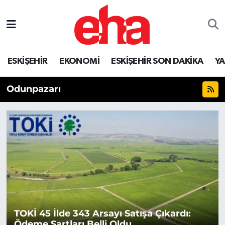
ESKİŞEHİR
EKONOMİ
ESKİŞEHİR SON DAKİKA
Y
Odunpazarı
TOKİ 45 İlde 343 Arsayı Satışa Çıkardı:
Ödeme Şartları Belli Oldu