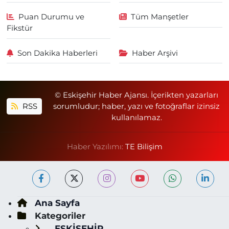
Puan Durumu ve
Tüm Manşetler
Fikstür
Son Dakika Haberleri
Haber Arşivi
© Eskişehir Haber Ajansı. İçerikten yazarları
RSS
sorumludur; haber, yazı ve fotoğraflar izinsiz
kullanılamaz.
Haber Yazılımı:
TE Bilişim
Ana Sayfa
Kategoriler
ESKİŞEHİR