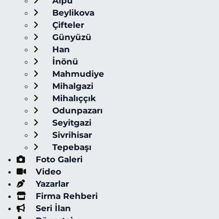
Alpu
Beylikova
Çifteler
Günyüzü
Han
İnönü
Mahmudiye
Mihalgazi
Mihalıççık
Odunpazarı
Seyitgazi
Sivrihisar
Tepebaşı
Foto Galeri
Video
Yazarlar
Firma Rehberi
Seri İlan