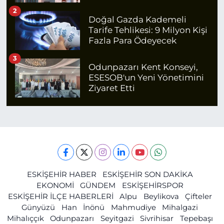
2
Doğal Gazda Kademeli
Tarife Tehlikesi: 9 Milyon Kişi
Fazla Para Ödeyecek
3
Odunpazarı Kent Konseyi,
ESESOB'un Yeni Yönetimini
Ziyaret Etti
ESKİŞEHİR HABER
ESKİŞEHİR SON DAKİKA
EKONOMİ
GÜNDEM
ESKİŞEHİRSPOR
ESKİŞEHİR İLÇE HABERLERİ
Alpu
Beylikova
Çifteler
Günyüzü
Han
İnönü
Mahmudiye
Mihalgazi
Mihalıççık
Odunpazarı
Seyitgazi
Sivrihisar
Tepebaşı