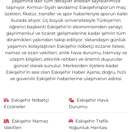
yaşamına dair tüm detaylar anbean sayfalarımıza
taşınıyor. Kırmızı-Siyah sevdamız Eskişehirspor'un maç
özetleri, fikstür, transfer ve spor haberleriyle sporun kalbi
burada atıyor. Üç büyük üniversitesiyle Türkiye'nin
öğrenci başkenti Eskişehir'in ekonomisinden sanayi,
gayrimenkul ve ticaret gelişmelerine kadar şehrin tüm
dinamikleri yakından takip ediliyor. Vatandaşın günlük
yaşamını kolaylaştıran Eskişehir nöbetçi eczane listesi,
namaz ve ezan vakitleri, anlık hava durumu, tramvay ve
ulaşım bilgileri, etkinlik rehberi ve önemli duyurular
güncel olarak sunulur. Merkezden ilçelere kadar
Eskişehir'in sesi olan Eskişehir Haber Ajansı; doğru, hızlı
ve güvenilir Eskişehir haberlerine ulaşmanın adresi.
Eskişehir Nöbetçi
Eskişehir Hava
Eczaneler
Durumu
Eskişehir Namaz
Eskişehir Trafik
Vakitleri
Yoğunluk Haritası