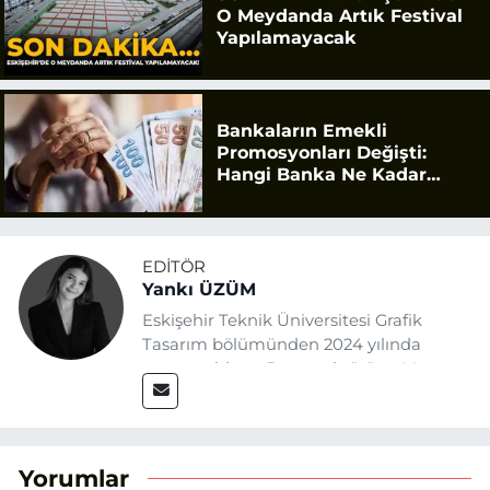
O Meydanda Artık Festival
Yapılamayacak
Bankaların Emekli
Promosyonları Değişti:
Hangi Banka Ne Kadar
Ödüyor?
EDITÖR
Yankı ÜZÜM
Eskişehir Teknik Üniversitesi Grafik
Tasarım bölümünden 2024 yılında
mezun oldum. Basın sektörüne Mayıs
2025’te Eskişehir Haber Ajansı ile adım
attım. Gazeteciliğin temel değerlerine
sadık kalarak ve etik ilkeleri
benimseyerek, Eskişehir gündemini en
Yorumlar
doğru ve sıcak şekilde takipçilerimize