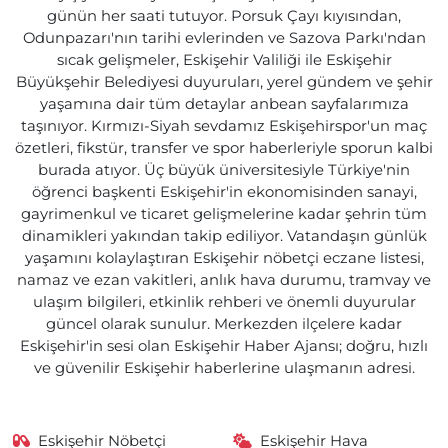
günün her saati tutuyor. Porsuk Çayı kıyısından,
Odunpazarı'nın tarihi evlerinden ve Sazova Parkı'ndan
sıcak gelişmeler, Eskişehir Valiliği ile Eskişehir
Büyükşehir Belediyesi duyuruları, yerel gündem ve şehir
yaşamına dair tüm detaylar anbean sayfalarımıza
taşınıyor. Kırmızı-Siyah sevdamız Eskişehirspor'un maç
özetleri, fikstür, transfer ve spor haberleriyle sporun kalbi
burada atıyor. Üç büyük üniversitesiyle Türkiye'nin
öğrenci başkenti Eskişehir'in ekonomisinden sanayi,
gayrimenkul ve ticaret gelişmelerine kadar şehrin tüm
dinamikleri yakından takip ediliyor. Vatandaşın günlük
yaşamını kolaylaştıran Eskişehir nöbetçi eczane listesi,
namaz ve ezan vakitleri, anlık hava durumu, tramvay ve
ulaşım bilgileri, etkinlik rehberi ve önemli duyurular
güncel olarak sunulur. Merkezden ilçelere kadar
Eskişehir'in sesi olan Eskişehir Haber Ajansı; doğru, hızlı
ve güvenilir Eskişehir haberlerine ulaşmanın adresi.
Eskişehir Nöbetçi
Eskişehir Hava