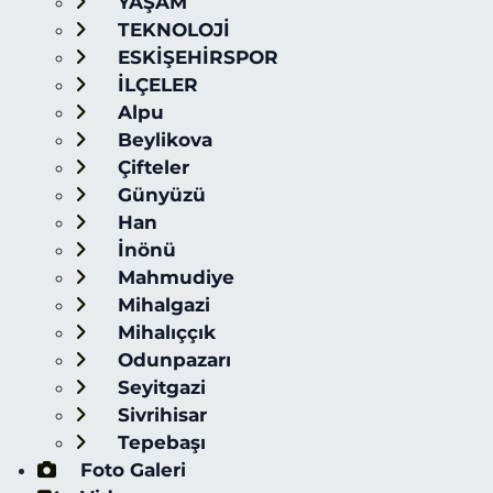
YAŞAM
TEKNOLOJİ
ESKİŞEHİRSPOR
İLÇELER
Alpu
Beylikova
Çifteler
Günyüzü
Han
İnönü
Mahmudiye
Mihalgazi
Mihalıççık
Odunpazarı
Seyitgazi
Sivrihisar
Tepebaşı
Foto Galeri