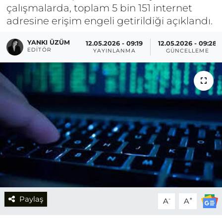
çalışmalarda, toplam 5 bin 151 internet
adresine erişim engeli getirildiği açıklandı.
YANKI ÜZÜM
12.05.2026 - 09:19
12.05.2026 - 09:28
EDITÖR
YAYINLANMA
GÜNCELLEME
Paylaş
-
+
A
A