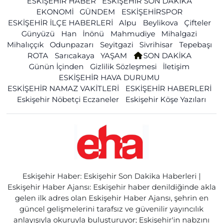
ESKİŞEHİR HABER
ESKİŞEHİR SON DAKİKA
EKONOMİ
GÜNDEM
ESKİŞEHİRSPOR
ESKİŞEHİR İLÇE HABERLERİ
Alpu
Beylikova
Çifteler
Günyüzü
Han
İnönü
Mahmudiye
Mihalgazi
Mihalıççık
Odunpazarı
Seyitgazi
Sivrihisar
Tepebaşı
ROTA
Sarıcakaya
YAŞAM
SON DAKİKA
Günün İçinden
Gizlilik Sözleşmesi
İletişim
ESKİŞEHİR HAVA DURUMU
ESKİŞEHİR NAMAZ VAKİTLERİ
ESKİŞEHİR HABERLERİ
Eskişehir Nöbetçi Eczaneler
Eskişehir Köşe Yazıları
Eskişehir Haber: Eskişehir Son Dakika Haberleri |
Eskişehir Haber Ajansı: Eskişehir haber denildiğinde akla
gelen ilk adres olan Eskişehir Haber Ajansı, şehrin en
güncel gelişmelerini tarafsız ve güvenilir yayıncılık
anlayışıyla okuruyla buluşturuyor; Eskişehir'in nabzını