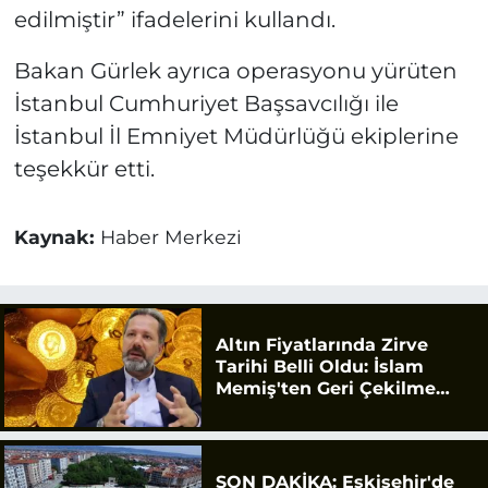
edilmiştir” ifadelerini kullandı.
Bakan Gürlek ayrıca operasyonu yürüten
İstanbul Cumhuriyet Başsavcılığı ile
İstanbul İl Emniyet Müdürlüğü ekiplerine
teşekkür etti.
Kaynak:
Haber Merkezi
Altın Fiyatlarında Zirve
Tarihi Belli Oldu: İslam
Memiş'ten Geri Çekilme
Uyarısı
SON DAKİKA: Eskişehir'de