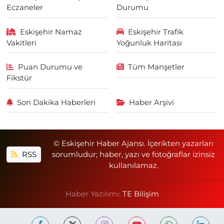
Eczaneler
Durumu
Eskişehir Namaz
Eskişehir Trafik
Vakitleri
Yoğunluk Haritası
Puan Durumu ve
Tüm Manşetler
Fikstür
Son Dakika Haberleri
Haber Arşivi
© Eskişehir Haber Ajansı. İçerikten yazarları
RSS
sorumludur; haber, yazı ve fotoğraflar izinsiz
kullanılamaz.
Haber Yazılımı:
TE Bilişim