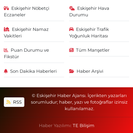
Eskişehir Nöbetçi
Eskişehir Hava
Eczaneler
Durumu
Eskişehir Namaz
Eskişehir Trafik
Vakitleri
Yoğunluk Haritası
Puan Durumu ve
Tüm Manşetler
Fikstür
Son Dakika Haberleri
Haber Arşivi
© Eskişehir Haber Ajansı. İçerikten yazarları
RSS
sorumludur; haber, yazı ve fotoğraflar izinsiz
kullanılamaz.
Haber Yazılımı:
TE Bilişim