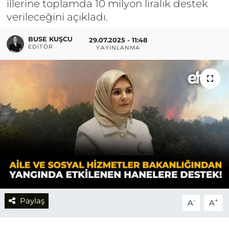
illerine toplamda 10 milyon liralık destek
verileceğini açıkladı.
BUSE KUŞCU
29.07.2025 - 11:48
EDITÖR
YAYINLANMA
Paylaş
-
+
A
A