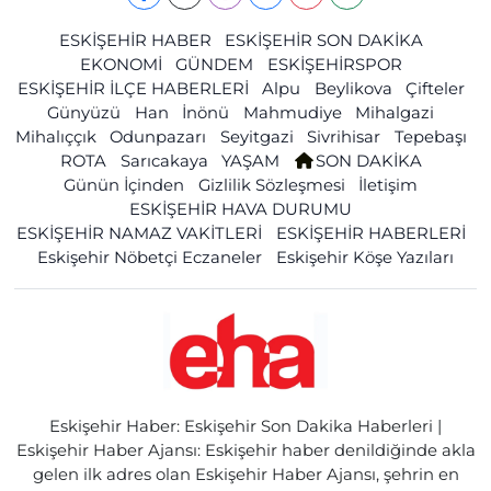
ESKİŞEHİR HABER
ESKİŞEHİR SON DAKİKA
EKONOMİ
GÜNDEM
ESKİŞEHİRSPOR
ESKİŞEHİR İLÇE HABERLERİ
Alpu
Beylikova
Çifteler
Günyüzü
Han
İnönü
Mahmudiye
Mihalgazi
Mihalıççık
Odunpazarı
Seyitgazi
Sivrihisar
Tepebaşı
ROTA
Sarıcakaya
YAŞAM
SON DAKİKA
Günün İçinden
Gizlilik Sözleşmesi
İletişim
ESKİŞEHİR HAVA DURUMU
ESKİŞEHİR NAMAZ VAKİTLERİ
ESKİŞEHİR HABERLERİ
Eskişehir Nöbetçi Eczaneler
Eskişehir Köşe Yazıları
Eskişehir Haber: Eskişehir Son Dakika Haberleri |
Eskişehir Haber Ajansı: Eskişehir haber denildiğinde akla
gelen ilk adres olan Eskişehir Haber Ajansı, şehrin en