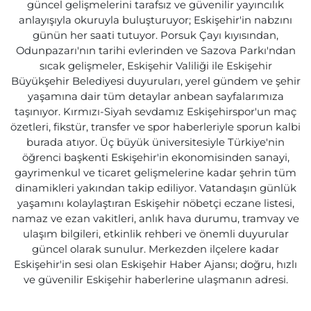
güncel gelişmelerini tarafsız ve güvenilir yayıncılık
anlayışıyla okuruyla buluşturuyor; Eskişehir'in nabzını
günün her saati tutuyor. Porsuk Çayı kıyısından,
Odunpazarı'nın tarihi evlerinden ve Sazova Parkı'ndan
sıcak gelişmeler, Eskişehir Valiliği ile Eskişehir
Büyükşehir Belediyesi duyuruları, yerel gündem ve şehir
yaşamına dair tüm detaylar anbean sayfalarımıza
taşınıyor. Kırmızı-Siyah sevdamız Eskişehirspor'un maç
özetleri, fikstür, transfer ve spor haberleriyle sporun kalbi
burada atıyor. Üç büyük üniversitesiyle Türkiye'nin
öğrenci başkenti Eskişehir'in ekonomisinden sanayi,
gayrimenkul ve ticaret gelişmelerine kadar şehrin tüm
dinamikleri yakından takip ediliyor. Vatandaşın günlük
yaşamını kolaylaştıran Eskişehir nöbetçi eczane listesi,
namaz ve ezan vakitleri, anlık hava durumu, tramvay ve
ulaşım bilgileri, etkinlik rehberi ve önemli duyurular
güncel olarak sunulur. Merkezden ilçelere kadar
Eskişehir'in sesi olan Eskişehir Haber Ajansı; doğru, hızlı
ve güvenilir Eskişehir haberlerine ulaşmanın adresi.