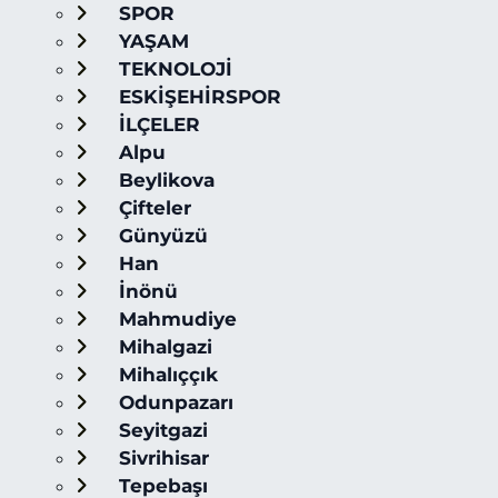
SPOR
YAŞAM
TEKNOLOJİ
ESKİŞEHİRSPOR
İLÇELER
Alpu
Beylikova
Çifteler
Günyüzü
Han
İnönü
Mahmudiye
Mihalgazi
Mihalıççık
Odunpazarı
Seyitgazi
Sivrihisar
Tepebaşı