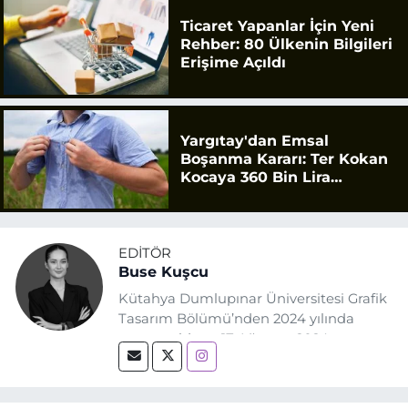
Ticaret Yapanlar İçin Yeni
Rehber: 80 Ülkenin Bilgileri
Erişime Açıldı
Yargıtay'dan Emsal
Boşanma Kararı: Ter Kokan
Kocaya 360 Bin Lira
Tazminat
EDITÖR
Buse Kuşcu
Kütahya Dumlupınar Üniversitesi Grafik
Tasarım Bölümü’nden 2024 yılında
mezun oldum. 17 Ağustos 2024
tarihinde, Grafik Tasarım alanında staj
yaptığım Eskişehir Haber Ajansı’nda
(EHA) gazetecilik mesleğinin temel