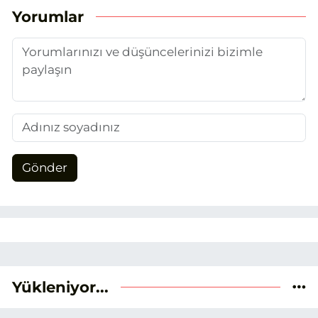
unsurlarından biri olan merak
Yorumlar
duygusunun etkisiyle basın sektörüne
adım attım.
Gönder
Yükleniyor...