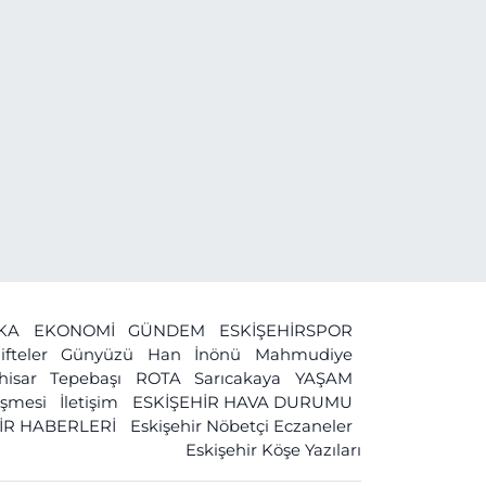
İKA
EKONOMİ
GÜNDEM
ESKİŞEHİRSPOR
ifteler
Günyüzü
Han
İnönü
Mahmudiye
ihisar
Tepebaşı
ROTA
Sarıcakaya
YAŞAM
leşmesi
İletişim
ESKİŞEHİR HAVA DURUMU
İR HABERLERİ
Eskişehir Nöbetçi Eczaneler
Eskişehir Köşe Yazıları