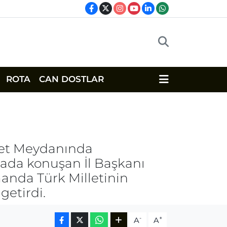
ROTA
CAN DOSTLAR
ayet Meydanında
rada konuşan İl Başkanı
manda Türk Milletinin
getirdi.
-
+
A
A