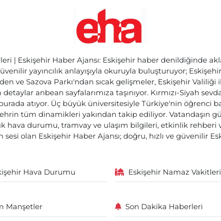
ri | Eskişehir Haber Ajansı: Eskişehir haber denildiğinde akl
üvenilir yayıncılık anlayışıyla okuruyla buluşturuyor; Eskişeh
den ve Sazova Parkı'ndan sıcak gelişmeler, Eskişehir Valiliği 
etaylar anbean sayfalarımıza taşınıyor. Kırmızı-Siyah sevdam
 burada atıyor. Üç büyük üniversitesiyle Türkiye'nin öğrenci 
ehrin tüm dinamikleri yakından takip ediliyor. Vatandaşın gü
lık hava durumu, tramvay ve ulaşım bilgileri, etkinlik rehber
 sesi olan Eskişehir Haber Ajansı; doğru, hızlı ve güvenilir E
kişehir Hava Durumu
Eskişehir Namaz Vakitleri
 Manşetler
Son Dakika Haberleri