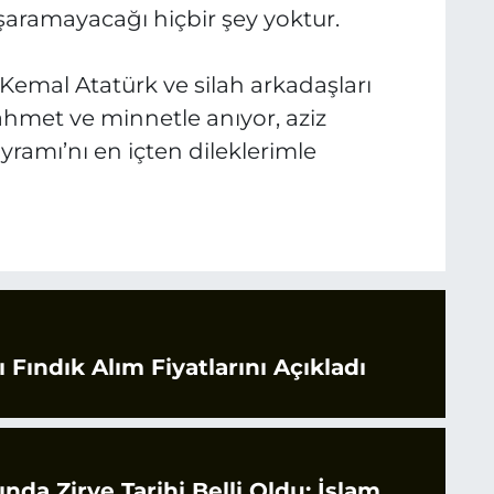
başaramayacağı hiçbir şey yoktur.
 Kemal Atatürk ve silah arkadaşları
ahmet ve minnetle anıyor, aziz
yramı’nı en içten dileklerimle
 Fındık Alım Fiyatlarını Açıkladı
rında Zirve Tarihi Belli Oldu: İslam