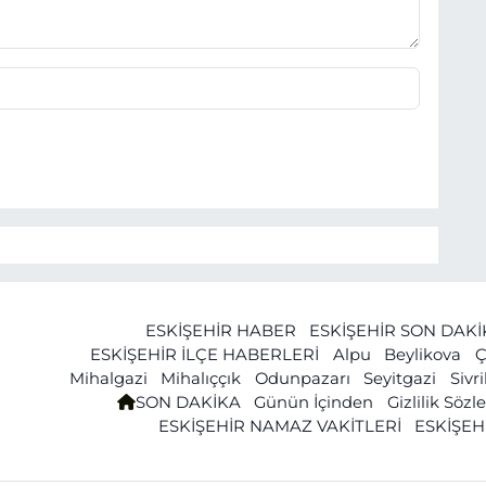
ESKİŞEHİR HABER
ESKİŞEHİR SON DAK
ESKİŞEHİR İLÇE HABERLERİ
Alpu
Beylikova
Ç
Mihalgazi
Mihalıççık
Odunpazarı
Seyitgazi
Sivr
SON DAKİKA
Günün İçinden
Gizlilik Söz
ESKİŞEHİR NAMAZ VAKİTLERİ
ESKİŞEH