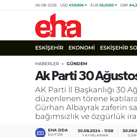
06-08-2026
USD
47,6006
EUR
55,0250
GBP
64,
ESKİŞEHİR
EKONOMİ
ESKİŞEHİR S
HABERLER
GÜNDEM
Ak Parti 30 Ağustos
AK Parti İl Başkanlığı 30 
düzenlenen törene katılara
Gürhan Albayrak zaferin sa
bağımsızlık ve özgürlük ira
EHA DDA
30.08.2024 - 11:58
30.08.
EDITÖR
YAYINLANMA
GÜN