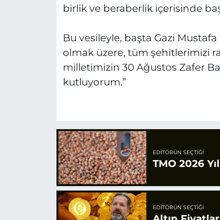
birlik ve beraberlik içerisinde 
Bu vesileyle, başta Gazi Mustafa
olmak üzere, tüm şehitlerimizi r
milletimizin 30 Ağustos Zafer Ba
kutluyorum.”
EDITÖRÜN SEÇTIĞI
TMO 2026 Yılı
EDITÖRÜN SEÇTIĞI
Altın Fiyatla