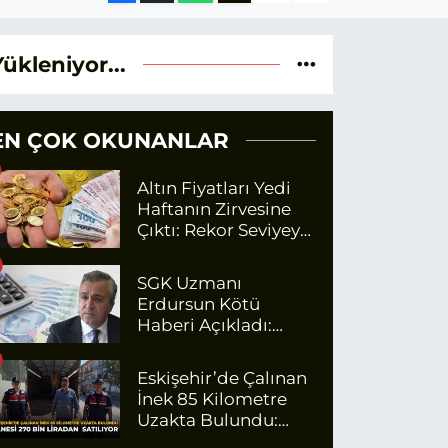
Yükleniyor...
EN ÇOK OKUNANLAR
Altın Fiyatları Yedi
Haftanın Zirvesine
Çıktı: Rekor Seviyeye
Yaklaşıyor
SGK Uzmanı
Erdursun Kötü
Haberi Açıkladı:
Emekli Maaş Zammı
İçin Net Rakam
Eskişehir’de Çalınan
İnek 85 Kilometre
Uzakta Bulundu:
Tanesi 270 Bin