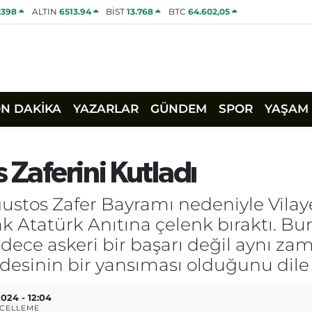
2398
ALTIN
6513.94
BİST
13.768
BTC
64.602,05
ON DAKİKA
YAZARLAR
GÜNDEM
SPOR
YAŞAM
 Zaferini Kutladı
Ağustos Zafer Bayramı nedeniyle Vil
k Atatürk Anıtına çelenk bıraktı. Bu
dece askeri bir başarı değil aynı za
desinin bir yansıması olduğunu dile 
2024 - 12:04
CELLEME