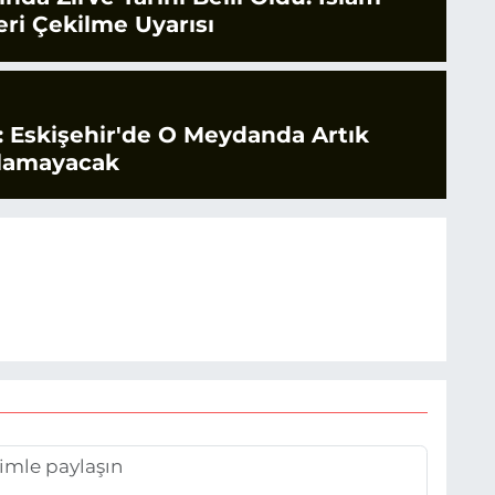
ri Çekilme Uyarısı
 Eskişehir'de O Meydanda Artık
ılamayacak