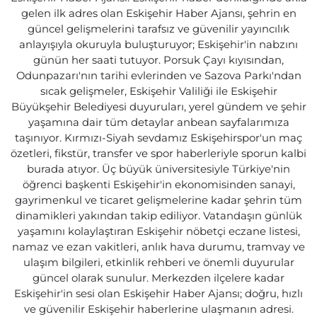
gelen ilk adres olan Eskişehir Haber Ajansı, şehrin en
güncel gelişmelerini tarafsız ve güvenilir yayıncılık
anlayışıyla okuruyla buluşturuyor; Eskişehir'in nabzını
günün her saati tutuyor. Porsuk Çayı kıyısından,
Odunpazarı'nın tarihi evlerinden ve Sazova Parkı'ndan
sıcak gelişmeler, Eskişehir Valiliği ile Eskişehir
Büyükşehir Belediyesi duyuruları, yerel gündem ve şehir
yaşamına dair tüm detaylar anbean sayfalarımıza
taşınıyor. Kırmızı-Siyah sevdamız Eskişehirspor'un maç
özetleri, fikstür, transfer ve spor haberleriyle sporun kalbi
burada atıyor. Üç büyük üniversitesiyle Türkiye'nin
öğrenci başkenti Eskişehir'in ekonomisinden sanayi,
gayrimenkul ve ticaret gelişmelerine kadar şehrin tüm
dinamikleri yakından takip ediliyor. Vatandaşın günlük
yaşamını kolaylaştıran Eskişehir nöbetçi eczane listesi,
namaz ve ezan vakitleri, anlık hava durumu, tramvay ve
ulaşım bilgileri, etkinlik rehberi ve önemli duyurular
güncel olarak sunulur. Merkezden ilçelere kadar
Eskişehir'in sesi olan Eskişehir Haber Ajansı; doğru, hızlı
ve güvenilir Eskişehir haberlerine ulaşmanın adresi.