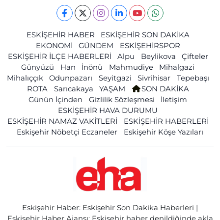
ESKİŞEHİR HABER
ESKİŞEHİR SON DAKİKA
EKONOMİ
GÜNDEM
ESKİŞEHİRSPOR
ESKİŞEHİR İLÇE HABERLERİ
Alpu
Beylikova
Çifteler
Günyüzü
Han
İnönü
Mahmudiye
Mihalgazi
Mihalıççık
Odunpazarı
Seyitgazi
Sivrihisar
Tepebaşı
ROTA
Sarıcakaya
YAŞAM
SON DAKİKA
Günün İçinden
Gizlilik Sözleşmesi
İletişim
ESKİŞEHİR HAVA DURUMU
ESKİŞEHİR NAMAZ VAKİTLERİ
ESKİŞEHİR HABERLERİ
Eskişehir Nöbetçi Eczaneler
Eskişehir Köşe Yazıları
Eskişehir Haber: Eskişehir Son Dakika Haberleri |
Eskişehir Haber Ajansı: Eskişehir haber denildiğinde akla