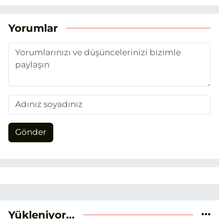
attım. Gazeteciliğin temel değerlerine
sadık kalarak ve etik ilkeleri
benimseyerek, Eskişehir gündemini en
Yorumlar
doğru ve sıcak şekilde takipçilerimize
aktarmayı hedefliyorum.
Gönder
Yükleniyor...