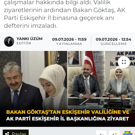
çalışmalar hakkında bilgi aldı. Valilik
ziyaretlerinin ardından Bakan Göktaş, AK
Parti Eskişehir İl binasına geçerek anı
defterini imzaladı.
YANKI ÜZÜM
09.07.2026 - 11:59
09.07.2026 - 12:54
EDITÖR
YAYINLANMA
GÜNCELLEME
Paylaş
-
+