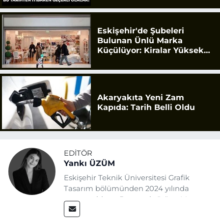
Eskişehir'de Şubeleri
Bulunan Ünlü Marka
Küçülüyor: Kiralar Yüksek
Geldi
Akaryakıta Yeni Zam
Kapıda: Tarih Belli Oldu
EDITÖR
Yankı ÜZÜM
Eskişehir Teknik Üniversitesi Grafik
Tasarım bölümünden 2024 yılında
mezun oldum. Basın sektörüne Mayıs
2025’te Eskişehir Haber Ajansı ile adım