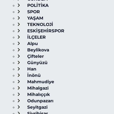
POLİTİKA
SPOR
YAŞAM
TEKNOLOJİ
ESKİŞEHİRSPOR
İLÇELER
Alpu
Beylikova
Çifteler
Günyüzü
Han
İnönü
Mahmudiye
Mihalgazi
Mihalıççık
Odunpazarı
Seyitgazi
Sivrihisar