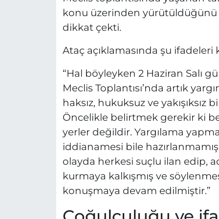
konu üzerinden yürütüldüğünü s
dikkat çekti.
Ataç açıklamasında şu ifadeleri k
“Hal böyleyken 2 Haziran Salı g
Meclis Toplantısı’nda artık yarg
haksız, hukuksuz ve yakışıksız bi
Öncelikle belirtmek gerekir ki b
yerler değildir. Yargılama yapm
iddianamesi bile hazırlanmamış
olayda herkesi suçlu ilan edip
kurmaya kalkışmış ve söylenmesi
konuşmaya devam edilmiştir.”
Çoğulculuğu ve if