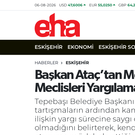
06-08-2026
USD
47,6006
EUR
55,0250
GBP
64,
ESKİŞEHİR
EKONOMİ
ESKİŞEHİR S
HABERLER
ESKİŞEHİR
Başkan Ataç’tan Mec
Meclisleri Yargılam
Tepebaşı Belediye Başkanı 
tartışmaların ardından k
ilişkin yargı sürecine say
olmadığını belirterek, kend