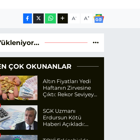
-
+
A
A
Yükleniyor...
EN ÇOK OKUNANLAR
Altın Fiyatları Yedi
Haftanın Zirvesine
Çıktı: Rekor Seviyeye
Yaklaşıyor
SGK Uzmanı
Erdursun Kötü
Haberi Açıkladı:
Emekli Maaş Zammı
İçin Net Rakam