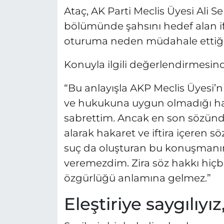
Ataç, AK Parti Meclis Üyesi Ali
bölümünde şahsını hedef alan ifad
oturuma neden müdahale ettiğin
Konuyla ilgili değerlendirmesinde
“Bu anlayışla AKP Meclis Üyesi’n
ve hukukuna uygun olmadığı hal
sabrettim. Ancak en son sözün
alarak hakaret ve iftira içeren s
suç da oluşturan bu konuşmanın
veremezdim. Zira söz hakkı hiçb
özgürlüğü anlamına gelmez.”
Eleştiriye saygılıyı