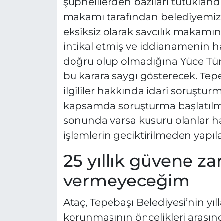
şüphelilerden bazıları tutuklan
makamı tarafından belediyemizde
eksiksiz olarak savcılık makamı
intikal etmiş ve iddianamenin h
doğru olup olmadığına Yüce Tür
bu karara saygı gösterecek. Tepe
ilgililer hakkında idari soruştur
kapsamda soruşturma başlatılm
sonunda varsa kusuru olanlar h
işlemlerin geciktirilmeden yapı
25 yıllık güvene za
vermeyeceğim
Ataç, Tepebaşı Belediyesi’nin yıl
korunmasının öncelikleri arası