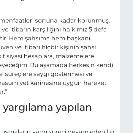
n menfaatleri sonuna kadar korunmuş.
e itibarın karşılığını halkımız 5 defa
ştir. Hem şahsıma hem başkanı
 ve itibarı hiçbir kişinin şahsi
t siyasi hesaplara, malzemelere
rmeyeceğim. Bu aşamada herkesin kendi
l süreçlere saygı göstermesi ve
asumiyet karinesine uygun hareket
r.”
i yargılama yapılan
rtışmaların yargı süreci devam eden bir