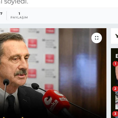
 söyledi.
57
1
PAYLAŞIM
1
2
3