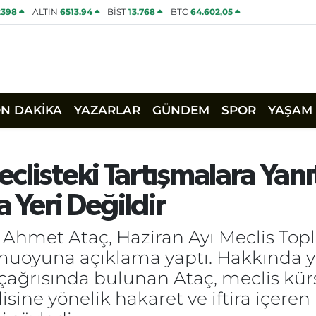
2398
ALTIN
6513.94
BİST
13.768
BTC
64.602,05
ON DAKİKA
YAZARLAR
GÜNDEM
SPOR
YAŞAM
listeki Tartışmalara Yanı
a Yeri Değildir
Ahmet Ataç, Haziran Ayı Meclis Top
amuoyuna açıklama yaptı. Hakkında 
gı çağrısında bulunan Ataç, meclis k
isine yönelik hakaret ve iftira içeren