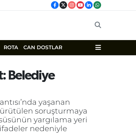
ROTA
CAN DOSTLAR
t: Belediye
lantısı’nda yaşanan
yürütülen soruşturmaya
ürsüsünün yargılama yeri
 ifadeler nedeniyle