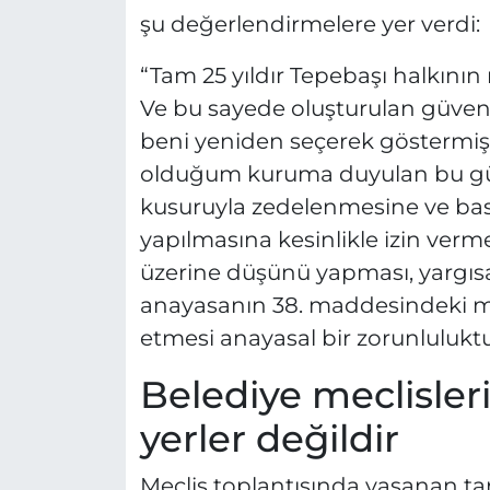
şu değerlendirmelere yer verdi:
“Tam 25 yıldır Tepebaşı halkını
Ve bu sayede oluşturulan güven v
beni yeniden seçerek göstermi
olduğum kuruma duyulan bu güven
kusuruyla zedelenmesine ve basi
yapılmasına kesinlikle izin ve
üzerine düşünü yapması, yargısa
anayasanın 38. maddesindeki m
etmesi anayasal bir zorunluluktu
Belediye meclisler
yerler değildir
Meclis toplantısında yaşanan ta