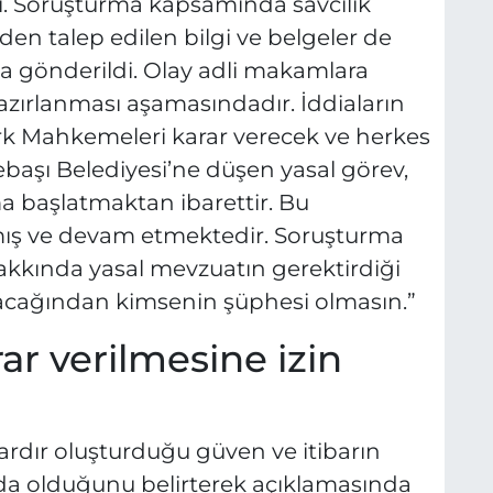
dı. Soruşturma kapsamında savcılık
n talep edilen bilgi ve belgeler de
na gönderildi. Olay adli makamlara
azırlanması aşamasındadır. İddiaların
k Mahkemeleri karar verecek ve herkes
başı Belediyesi’ne düşen yasal görev,
ma başlatmaktan ibarettir. Bu
ış ve devam etmektedir. Soruşturma
akkında yasal mevzuatın gerektirdiği
lacağından kimsenin şüphesi olmasın.”
rar verilmesine izin
lardır oluşturduğu güven ve itibarın
nda olduğunu belirterek açıklamasında