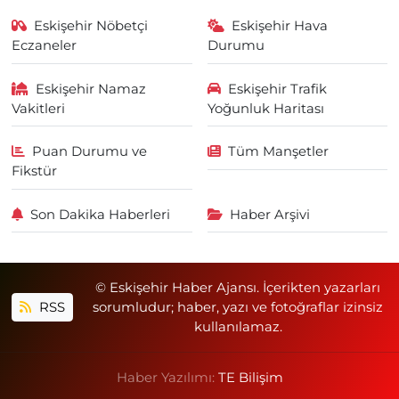
Eskişehir Nöbetçi
Eskişehir Hava
Eczaneler
Durumu
Eskişehir Namaz
Eskişehir Trafik
Vakitleri
Yoğunluk Haritası
Puan Durumu ve
Tüm Manşetler
Fikstür
Son Dakika Haberleri
Haber Arşivi
© Eskişehir Haber Ajansı. İçerikten yazarları
RSS
sorumludur; haber, yazı ve fotoğraflar izinsiz
kullanılamaz.
Haber Yazılımı:
TE Bilişim