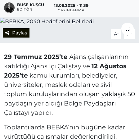
BUSE KUŞCU
13.08.2025 - 11:39
EDITÖR
YAYINLANMA
Paylaş
-
+
A
A
29 Temmuz 2025’te
Ajans çalışanlarının
katıldığı
Ajans İçi Çalıştay
ve
12 Ağustos
2025’te
kamu kurumları, belediyeler,
üniversiteler, meslek odaları ve sivil
toplum kuruluşlarından oluşan yaklaşık 50
paydaşın yer aldığı
Bölge Paydaşları
Çalıştayı
yapıldı.
Toplantılarda BEBKA’nın bugüne kadar
yürüttüğü çalışmalar değerlendirildi,