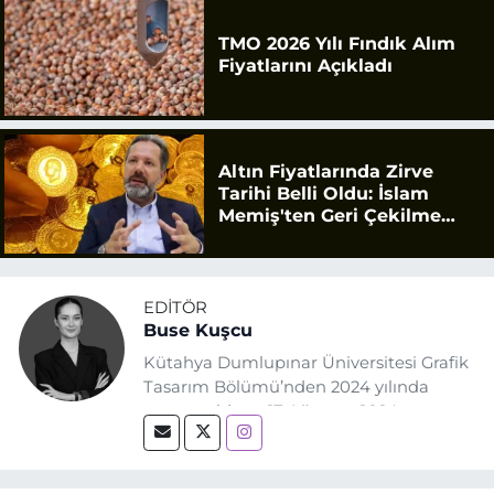
TMO 2026 Yılı Fındık Alım
Fiyatlarını Açıkladı
Altın Fiyatlarında Zirve
Tarihi Belli Oldu: İslam
Memiş'ten Geri Çekilme
Uyarısı
EDITÖR
Buse Kuşcu
Kütahya Dumlupınar Üniversitesi Grafik
Tasarım Bölümü’nden 2024 yılında
mezun oldum. 17 Ağustos 2024
tarihinde, Grafik Tasarım alanında staj
yaptığım Eskişehir Haber Ajansı’nda
(EHA) gazetecilik mesleğinin temel