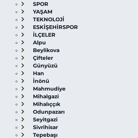
SPOR
YAŞAM
TEKNOLOJİ
ESKİŞEHİRSPOR
İLÇELER
Alpu
Beylikova
Çifteler
Günyüzü
Han
İnönü
Mahmudiye
Mihalgazi
Mihalıççık
Odunpazarı
Seyitgazi
Sivrihisar
Tepebaşı