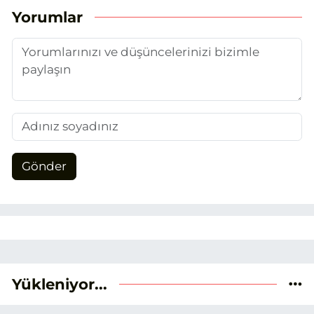
unsurlarından biri olan merak
Yorumlar
duygusunun etkisiyle basın sektörüne
adım attım.
Gönder
Yükleniyor...