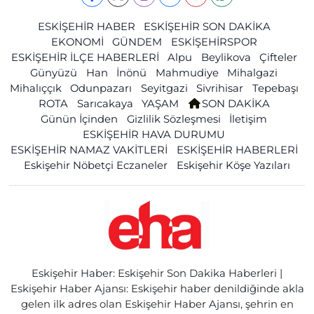
ESKİŞEHİR HABER
ESKİŞEHİR SON DAKİKA
EKONOMİ
GÜNDEM
ESKİŞEHİRSPOR
ESKİŞEHİR İLÇE HABERLERİ
Alpu
Beylikova
Çifteler
Günyüzü
Han
İnönü
Mahmudiye
Mihalgazi
Mihalıççık
Odunpazarı
Seyitgazi
Sivrihisar
Tepebaşı
ROTA
Sarıcakaya
YAŞAM
SON DAKİKA
Günün İçinden
Gizlilik Sözleşmesi
İletişim
ESKİŞEHİR HAVA DURUMU
ESKİŞEHİR NAMAZ VAKİTLERİ
ESKİŞEHİR HABERLERİ
Eskişehir Nöbetçi Eczaneler
Eskişehir Köşe Yazıları
Eskişehir Haber: Eskişehir Son Dakika Haberleri |
Eskişehir Haber Ajansı: Eskişehir haber denildiğinde akla
gelen ilk adres olan Eskişehir Haber Ajansı, şehrin en