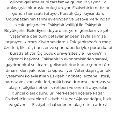
güncel gelişmelerini tarafsız ve güvenilir yayıncılık
anlayışıyla okuruyla buluşturuyor; Eskişehir'in nabzını
günün her saati tutuyor. Porsuk Çayı kıyısından,
Odunpazarı'nın tarihi evlerinden ve Sazova Parkı'ndan
sıcak gelişmeler, Eskişehir Valiliği ile Eskişehir
Büyükşehir Belediyesi duyuruları, yerel gündem ve şehir
yaşamına dair tüm detaylar anbean sayfalarımıza
taşınıyor. Kırmızı-Siyah sevdamız Eskişehirspor'un maç
özetleri, fikstür, transfer ve spor haberleriyle sporun kalbi
burada atıyor. Üç büyük üniversitesiyle Türkiye'nin
öğrenci başkenti Eskişehir'in ekonomisinden sanayi,
gayrimenkul ve ticaret gelişmelerine kadar şehrin tüm
dinamikleri yakından takip ediliyor. Vatandaşın günlük
yaşamını kolaylaştıran Eskişehir nöbetçi eczane listesi,
namaz ve ezan vakitleri, anlık hava durumu, tramvay ve
ulaşım bilgileri, etkinlik rehberi ve önemli duyurular
güncel olarak sunulur. Merkezden ilçelere kadar
Eskişehir'in sesi olan Eskişehir Haber Ajansı; doğru, hızlı
ve güvenilir Eskişehir haberlerine ulaşmanın adresi.