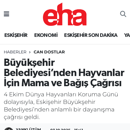
ESKİŞEHİR
EKONOMİ
ESKİŞEHİR SON DAKİKA
Y
HABERLER
CAN DOSTLAR
Büyükşehir
Belediyesi’nden Hayvanlar
İçin Mama ve Bağış Çağrısı
4 Ekim Dünya Hayvanları Koruma Günü
dolayısıyla, Eskişehir Büyükşehir
Belediyesi’nden anlamlı bir dayanışma
çağrısı geldi.
YANKI ÜZÜM