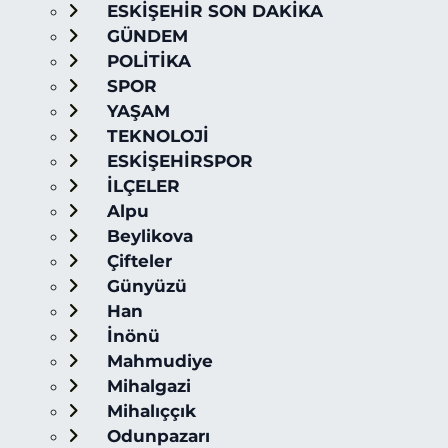
ESKİŞEHİR SON DAKİKA
GÜNDEM
POLİTİKA
SPOR
YAŞAM
TEKNOLOJİ
ESKİŞEHİRSPOR
İLÇELER
Alpu
Beylikova
Çifteler
Günyüzü
Han
İnönü
Mahmudiye
Mihalgazi
Mihalıççık
Odunpazarı