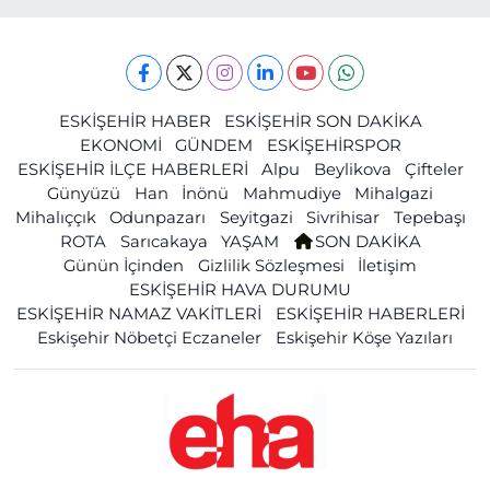
ESKİŞEHİR HABER
ESKİŞEHİR SON DAKİKA
EKONOMİ
GÜNDEM
ESKİŞEHİRSPOR
ESKİŞEHİR İLÇE HABERLERİ
Alpu
Beylikova
Çifteler
Günyüzü
Han
İnönü
Mahmudiye
Mihalgazi
Mihalıççık
Odunpazarı
Seyitgazi
Sivrihisar
Tepebaşı
ROTA
Sarıcakaya
YAŞAM
SON DAKİKA
Günün İçinden
Gizlilik Sözleşmesi
İletişim
ESKİŞEHİR HAVA DURUMU
ESKİŞEHİR NAMAZ VAKİTLERİ
ESKİŞEHİR HABERLERİ
Eskişehir Nöbetçi Eczaneler
Eskişehir Köşe Yazıları