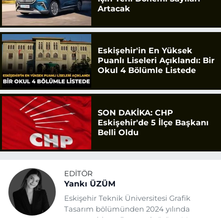
Artacak
Eskişehir'in En Yüksek
Puanlı Liseleri Açıklandı: Bir
Okul 4 Bölümle Listede
SON DAKİKA: CHP
Eskişehir'de 5 İlçe Başkanı
Belli Oldu
EDITÖR
Yankı ÜZÜM
Eskişehir Teknik Üniversitesi Grafik
Tasarım bölümünden 2024 yılında
mezun oldum. Basın sektörüne Mayıs