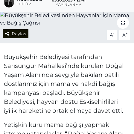
03.10.2025 - 15:41
EDITÖR
YAYINLANMA
Paylaş
-
+
A
A
Büyükşehir Belediyesi tarafından
Sarısungur Mahallesi’nde kurulan Doğal
Yaşam Alanı’nda sevgiyle bakılan patili
dostlarımız için mama ve nakdi bağış
kampanyası başladı. Büyükşehir
Belediyesi, hayvan dostu Eskişehirlileri
iyilik hareketine ortak olmaya davet etti.
Yetişkin kuru mama bağışı yapmak
isteyen vatandaşlar, “Doğal Yaşam Alanı