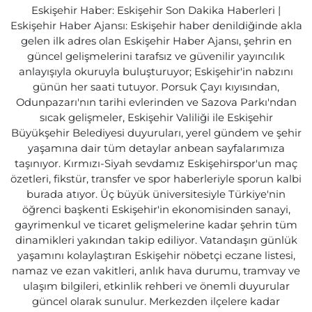
Eskişehir Haber: Eskişehir Son Dakika Haberleri |
Eskişehir Haber Ajansı: Eskişehir haber denildiğinde akla
gelen ilk adres olan Eskişehir Haber Ajansı, şehrin en
güncel gelişmelerini tarafsız ve güvenilir yayıncılık
anlayışıyla okuruyla buluşturuyor; Eskişehir'in nabzını
günün her saati tutuyor. Porsuk Çayı kıyısından,
Odunpazarı'nın tarihi evlerinden ve Sazova Parkı'ndan
sıcak gelişmeler, Eskişehir Valiliği ile Eskişehir
Büyükşehir Belediyesi duyuruları, yerel gündem ve şehir
yaşamına dair tüm detaylar anbean sayfalarımıza
taşınıyor. Kırmızı-Siyah sevdamız Eskişehirspor'un maç
özetleri, fikstür, transfer ve spor haberleriyle sporun kalbi
burada atıyor. Üç büyük üniversitesiyle Türkiye'nin
öğrenci başkenti Eskişehir'in ekonomisinden sanayi,
gayrimenkul ve ticaret gelişmelerine kadar şehrin tüm
dinamikleri yakından takip ediliyor. Vatandaşın günlük
yaşamını kolaylaştıran Eskişehir nöbetçi eczane listesi,
namaz ve ezan vakitleri, anlık hava durumu, tramvay ve
ulaşım bilgileri, etkinlik rehberi ve önemli duyurular
güncel olarak sunulur. Merkezden ilçelere kadar