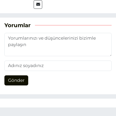
2025’te Eskişehir Haber Ajansı ile adım
attım. Gazeteciliğin temel değerlerine
sadık kalarak ve etik ilkeleri
benimseyerek, Eskişehir gündemini en
Yorumlar
doğru ve sıcak şekilde takipçilerimize
aktarmayı hedefliyorum.
Gönder