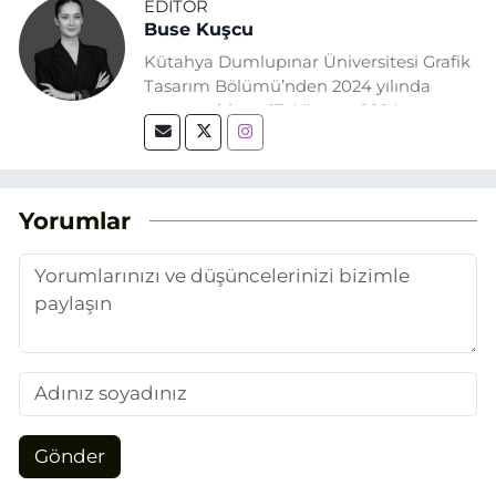
EDITÖR
Buse Kuşcu
Kütahya Dumlupınar Üniversitesi Grafik
Tasarım Bölümü’nden 2024 yılında
mezun oldum. 17 Ağustos 2024
tarihinde, Grafik Tasarım alanında staj
yaptığım Eskişehir Haber Ajansı’nda
(EHA) gazetecilik mesleğinin temel
unsurlarından biri olan merak
Yorumlar
duygusunun etkisiyle basın sektörüne
adım attım.
Gönder