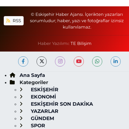
© Eskişehir Haber Ajansı. İçerikten yazarları
RSS
sorumludur; haber, yazı ve fotoğraflar izinsiz
kullanılamaz.
Haber Yazılımı:
TE Bilişim
Ana Sayfa
Kategoriler
ESKİŞEHİR
EKONOMİ
ESKİŞEHİR SON DAKİKA
YAZARLAR
GÜNDEM
SPOR