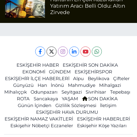
Yatırım Aracı Belli Oldu: Altın
Zirvede
ESKİŞEHİR HABER
ESKİŞEHİR SON DAKİKA
EKONOMİ
GÜNDEM
ESKİŞEHİRSPOR
ESKİŞEHİR İLÇE HABERLERİ
Alpu
Beylikova
Çifteler
Günyüzü
Han
İnönü
Mahmudiye
Mihalgazi
Mihalıççık
Odunpazarı
Seyitgazi
Sivrihisar
Tepebaşı
ROTA
Sarıcakaya
YAŞAM
SON DAKİKA
Günün İçinden
Gizlilik Sözleşmesi
İletişim
ESKİŞEHİR HAVA DURUMU
ESKİŞEHİR NAMAZ VAKİTLERİ
ESKİŞEHİR HABERLERİ
Eskişehir Nöbetçi Eczaneler
Eskişehir Köşe Yazıları