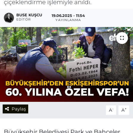
çiçeklendirme işlemiyle anıldı.
BUSE KUŞCU
19.06.2025 - 11:54
EDITÖR
YAYINLANMA
Paylaş
-
+
A
A
Büyükşehir Belediyesi Park ve Bahçeler