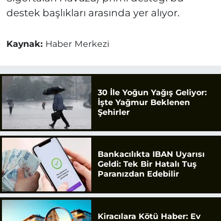
destek başlıkları arasında yer alıyor.
Kaynak:
Haber Merkezi
30 İle Yoğun Yağış Geliyor:
İşte Yağmur Beklenen
Şehirler
Bankacılıkta IBAN Uyarısı
Geldi: Tek Bir Hatalı Tuş
Paranızdan Edebilir
Kiracılara Kötü Haber: Ev