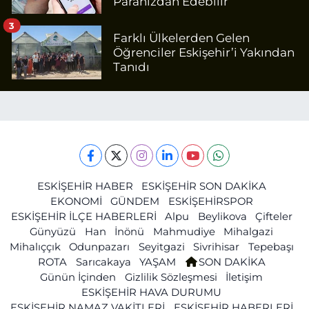
Paranızdan Edebilir
3
Farklı Ülkelerden Gelen
Öğrenciler Eskişehir’i Yakından
Tanıdı
ESKİŞEHİR HABER
ESKİŞEHİR SON DAKİKA
EKONOMİ
GÜNDEM
ESKİŞEHİRSPOR
ESKİŞEHİR İLÇE HABERLERİ
Alpu
Beylikova
Çifteler
Günyüzü
Han
İnönü
Mahmudiye
Mihalgazi
Mihalıççık
Odunpazarı
Seyitgazi
Sivrihisar
Tepebaşı
ROTA
Sarıcakaya
YAŞAM
SON DAKİKA
Günün İçinden
Gizlilik Sözleşmesi
İletişim
ESKİŞEHİR HAVA DURUMU
ESKİŞEHİR NAMAZ VAKİTLERİ
ESKİŞEHİR HABERLERİ