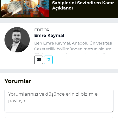
Sahiplerini Sevindiren Karar
Açıklandı
EDITÖR
Emre Kaymal
Ben Emre Kaymal. Anadolu Üniversitesi
Gazetecilik bölümünden mezun oldum.
Eğitim hayatım boyunca dijital içerik
üretimi ve arama motoru
optimizasyonu (SEO) alanlarına ilgi
duydum. Şu anda SEO odaklı içerikler
üretiyorum. Haberlerimde güncel
Yorumlar
verileri ve okuyucu odaklı yaklaşımı
temel alıyorum.