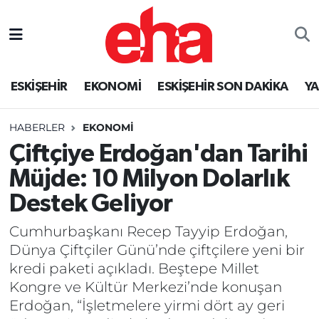
ESKİŞEHİR
EKONOMİ
ESKİŞEHİR SON DAKİKA
Y
HABERLER
EKONOMİ
Çiftçiye Erdoğan'dan Tarihi
Müjde: 10 Milyon Dolarlık
Destek Geliyor
Cumhurbaşkanı Recep Tayyip Erdoğan,
Dünya Çiftçiler Günü’nde çiftçilere yeni bir
kredi paketi açıkladı. Beştepe Millet
Kongre ve Kültür Merkezi’nde konuşan
Erdoğan, “İşletmelere yirmi dört ay geri