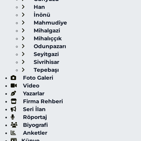
Han
İnönü
Mahmudiye
Mihalgazi
Mihalıççık
Odunpazarı
Seyitgazi
Sivrihisar
Tepebaşı
Foto Galeri
Video
Yazarlar
Firma Rehberi
Seri İlan
Röportaj
Biyografi
Anketler
Künye