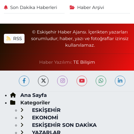
Son Dakika Haberleri
Haber Arşivi
© Eskişehir Haber Ajansı. İçerikten yazarları
RSS
sorumludur; haber, yazı ve fotoğraflar izinsiz
kullanılamaz.
Haber Yazılımı:
TE Bilişim
Ana Sayfa
Kategoriler
ESKİŞEHİR
EKONOMİ
ESKİŞEHİR SON DAKİKA
YAZARLAR