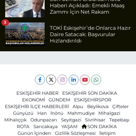
Haberi Açıkladı: Emekli Maaş
Zammı İçin Net Rakam
3
TOKİ Eskişehir’de Onlarca Hazır
Daire Satacak: Başvurular
Hızlandırıldı
ESKİŞEHİR HABER
ESKİŞEHİR SON DAKİKA
EKONOMİ
GÜNDEM
ESKİŞEHİRSPOR
ESKİŞEHİR İLÇE HABERLERİ
Alpu
Beylikova
Çifteler
Günyüzü
Han
İnönü
Mahmudiye
Mihalgazi
Mihalıççık
Odunpazarı
Seyitgazi
Sivrihisar
Tepebaşı
ROTA
Sarıcakaya
YAŞAM
SON DAKİKA
Günün İçinden
Gizlilik Sözleşmesi
İletişim