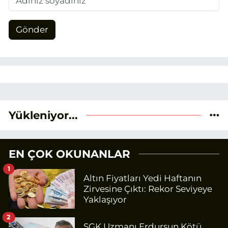
Gönder
Yükleniyor...
EN ÇOK OKUNANLAR
1
Altın Fiyatları Yedi Haftanın
Zirvesine Çıktı: Rekor Seviyeye
Yaklaşıyor
2
SGK Uzmanı Erdursun Kötü