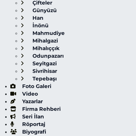
Çifteler
Günyüzü
Han
İnönü
Mahmudiye
Mihalgazi
Mihalıççık
Odunpazarı
Seyitgazi
Sivrihisar
Tepebaşı
Foto Galeri
Video
Yazarlar
Firma Rehberi
Seri İlan
Röportaj
Biyografi