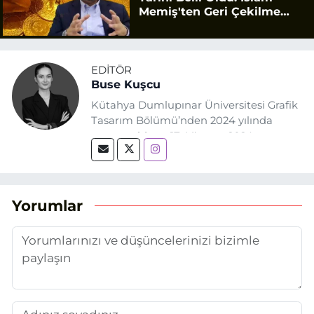
Memiş'ten Geri Çekilme
Uyarısı
EDITÖR
Buse Kuşcu
Kütahya Dumlupınar Üniversitesi Grafik
Tasarım Bölümü’nden 2024 yılında
mezun oldum. 17 Ağustos 2024
tarihinde, Grafik Tasarım alanında staj
yaptığım Eskişehir Haber Ajansı’nda
(EHA) gazetecilik mesleğinin temel
unsurlarından biri olan merak
Yorumlar
duygusunun etkisiyle basın sektörüne
adım attım.