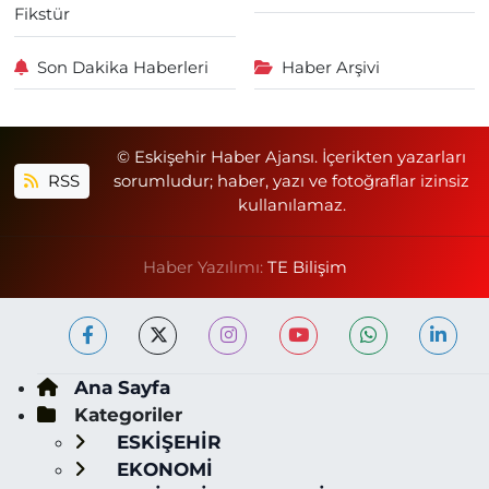
Fikstür
Son Dakika Haberleri
Haber Arşivi
© Eskişehir Haber Ajansı. İçerikten yazarları
RSS
sorumludur; haber, yazı ve fotoğraflar izinsiz
kullanılamaz.
Haber Yazılımı:
TE Bilişim
Ana Sayfa
Kategoriler
ESKİŞEHİR
EKONOMİ