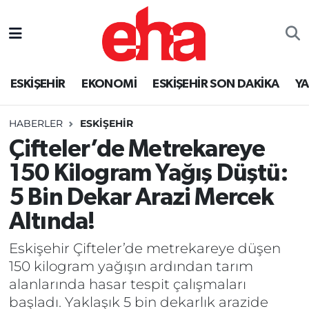
ESKİŞEHİR
EKONOMİ
ESKİŞEHİR SON DAKİKA
Y
HABERLER
ESKİŞEHİR
Çifteler’de Metrekareye
150 Kilogram Yağış Düştü:
5 Bin Dekar Arazi Mercek
Altında!
Eskişehir Çifteler’de metrekareye düşen
150 kilogram yağışın ardından tarım
alanlarında hasar tespit çalışmaları
başladı. Yaklaşık 5 bin dekarlık arazide