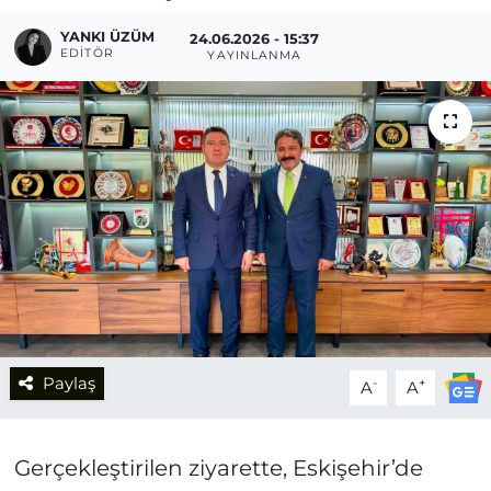
YANKI ÜZÜM
24.06.2026 - 15:37
EDITÖR
YAYINLANMA
Paylaş
-
+
A
A
Gerçekleştirilen ziyarette, Eskişehir’de