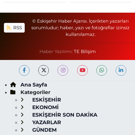
© Eskişehir Haber Ajansı. İçerikten yazarları
RSS
sorumludur; haber, yazı ve fotoğraflar izinsiz
kullanılamaz.
Haber Yazılımı:
TE Bilişim
Ana Sayfa
Kategoriler
ESKİŞEHİR
EKONOMİ
ESKİŞEHİR SON DAKİKA
YAZARLAR
GÜNDEM