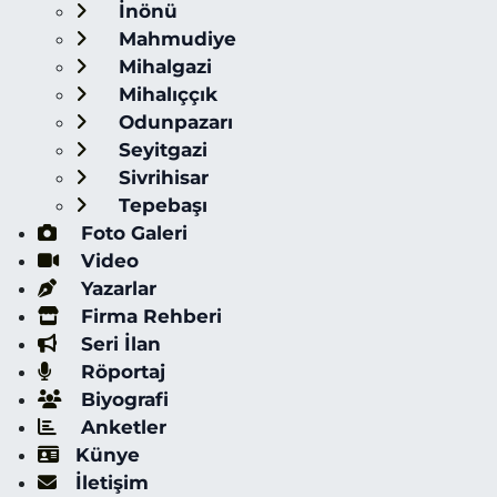
İnönü
Mahmudiye
Mihalgazi
Mihalıççık
Odunpazarı
Seyitgazi
Sivrihisar
Tepebaşı
Foto Galeri
Video
Yazarlar
Firma Rehberi
Seri İlan
Röportaj
Biyografi
Anketler
Künye
İletişim