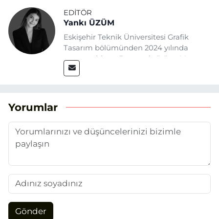
EDITÖR
Yankı ÜZÜM
Eskişehir Teknik Üniversitesi Grafik
Tasarım bölümünden 2024 yılında
mezun oldum. Basın sektörüne Mayıs
2025’te Eskişehir Haber Ajansı ile adım
attım. Gazeteciliğin temel değerlerine
sadık kalarak ve etik ilkeleri
benimseyerek, Eskişehir gündemini en
Yorumlar
doğru ve sıcak şekilde takipçilerimize
aktarmayı hedefliyorum.
Gönder