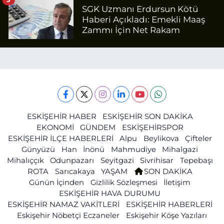
SGK Uzmanı Erdursun Kötü
Haberi Açıkladı: Emekli Maaş
Zammı İçin Net Rakam
ESKİŞEHİR HABER
ESKİŞEHİR SON DAKİKA
EKONOMİ
GÜNDEM
ESKİŞEHİRSPOR
ESKİŞEHİR İLÇE HABERLERİ
Alpu
Beylikova
Çifteler
Günyüzü
Han
İnönü
Mahmudiye
Mihalgazi
Mihalıççık
Odunpazarı
Seyitgazi
Sivrihisar
Tepebaşı
ROTA
Sarıcakaya
YAŞAM
SON DAKİKA
Günün İçinden
Gizlilik Sözleşmesi
İletişim
ESKİŞEHİR HAVA DURUMU
ESKİŞEHİR NAMAZ VAKİTLERİ
ESKİŞEHİR HABERLERİ
Eskişehir Nöbetçi Eczaneler
Eskişehir Köşe Yazıları