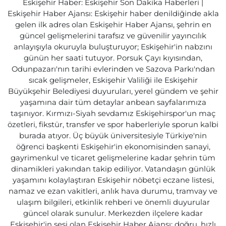
Eskişehir Haber: Eskişehir Son Dakika Haberleri |
Eskişehir Haber Ajansı: Eskişehir haber denildiğinde akla
gelen ilk adres olan Eskişehir Haber Ajansı, şehrin en
güncel gelişmelerini tarafsız ve güvenilir yayıncılık
anlayışıyla okuruyla buluşturuyor; Eskişehir'in nabzını
günün her saati tutuyor. Porsuk Çayı kıyısından,
Odunpazarı'nın tarihi evlerinden ve Sazova Parkı'ndan
sıcak gelişmeler, Eskişehir Valiliği ile Eskişehir
Büyükşehir Belediyesi duyuruları, yerel gündem ve şehir
yaşamına dair tüm detaylar anbean sayfalarımıza
taşınıyor. Kırmızı-Siyah sevdamız Eskişehirspor'un maç
özetleri, fikstür, transfer ve spor haberleriyle sporun kalbi
burada atıyor. Üç büyük üniversitesiyle Türkiye'nin
öğrenci başkenti Eskişehir'in ekonomisinden sanayi,
gayrimenkul ve ticaret gelişmelerine kadar şehrin tüm
dinamikleri yakından takip ediliyor. Vatandaşın günlük
yaşamını kolaylaştıran Eskişehir nöbetçi eczane listesi,
namaz ve ezan vakitleri, anlık hava durumu, tramvay ve
ulaşım bilgileri, etkinlik rehberi ve önemli duyurular
güncel olarak sunulur. Merkezden ilçelere kadar
Eskişehir'in sesi olan Eskişehir Haber Ajansı; doğru, hızlı