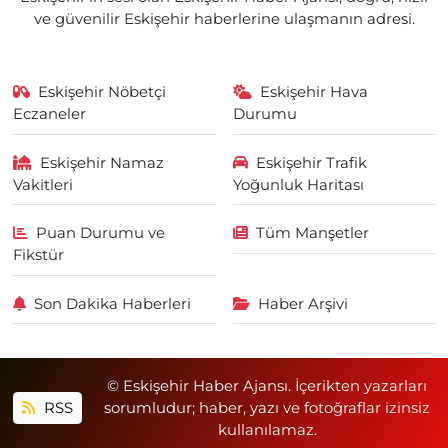
ve güvenilir Eskişehir haberlerine ulaşmanın adresi.
Eskişehir Nöbetçi
Eskişehir Hava
Eczaneler
Durumu
Eskişehir Namaz
Eskişehir Trafik
Vakitleri
Yoğunluk Haritası
Puan Durumu ve
Tüm Manşetler
Fikstür
Son Dakika Haberleri
Haber Arşivi
© Eskişehir Haber Ajansı. İçerikten yazarları
RSS
sorumludur; haber, yazı ve fotoğraflar izinsiz
kullanılamaz.