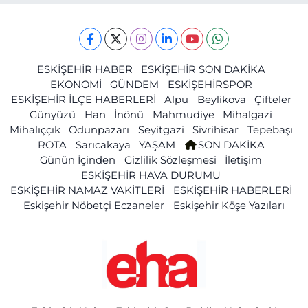
ESKİŞEHİR HABER
ESKİŞEHİR SON DAKİKA
EKONOMİ
GÜNDEM
ESKİŞEHİRSPOR
ESKİŞEHİR İLÇE HABERLERİ
Alpu
Beylikova
Çifteler
Günyüzü
Han
İnönü
Mahmudiye
Mihalgazi
Mihalıççık
Odunpazarı
Seyitgazi
Sivrihisar
Tepebaşı
ROTA
Sarıcakaya
YAŞAM
SON DAKİKA
Günün İçinden
Gizlilik Sözleşmesi
İletişim
ESKİŞEHİR HAVA DURUMU
ESKİŞEHİR NAMAZ VAKİTLERİ
ESKİŞEHİR HABERLERİ
Eskişehir Nöbetçi Eczaneler
Eskişehir Köşe Yazıları