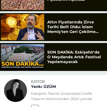
Altın Fiyatlarında Zirve
Tarihi Belli Oldu: İslam
Memiş'ten Geri Çekilme
Uyarısı
SON DAKİKA: Eskişehir'de
O Meydanda Artık Festival
Yapılamayacak
EDITÖR
Yankı ÜZÜM
Eskişehir Teknik Üniversitesi Grafik
Tasarım bölümünden 2024 yılında
mezun oldum. Basın sektörüne Mayıs