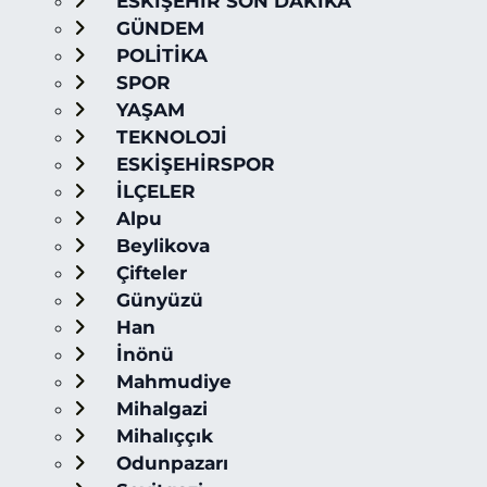
ESKİŞEHİR SON DAKİKA
GÜNDEM
POLİTİKA
SPOR
YAŞAM
TEKNOLOJİ
ESKİŞEHİRSPOR
İLÇELER
Alpu
Beylikova
Çifteler
Günyüzü
Han
İnönü
Mahmudiye
Mihalgazi
Mihalıççık
Odunpazarı