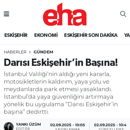
ESKİŞEHİR
EKONOMİ
ESKİŞEHİR SON DAKİKA
Y
HABERLER
GÜNDEM
Darısı Eskişehir’in Başına!
İstanbul Valiliği’nin aldığı yeni kararla,
motosikletlerin kaldırım, yaya yolu ve
meydanlarda park etmesi yasaklandı.
İstanbul’da yaya güvenliğini artırmaya
yönelik bu uygulama “Darısı Eskişehir’in
başına” dedirtti.
YANKI ÜZÜM
02.09.2025 - 10:05
02.09.2025 - 10:43
EDITÖR
YAYINLANMA
GÜNCELLEME