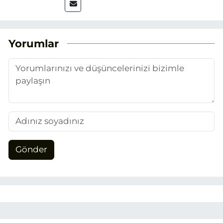
2025’te Eskişehir Haber Ajansı ile adım
attım. Gazeteciliğin temel değerlerine
sadık kalarak ve etik ilkeleri
benimseyerek, Eskişehir gündemini en
Yorumlar
doğru ve sıcak şekilde takipçilerimize
aktarmayı hedefliyorum.
Gönder