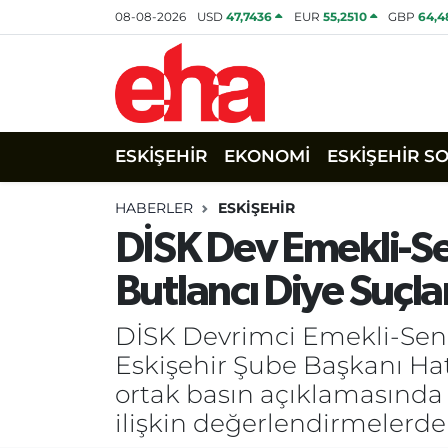
08-08-2026
USD
47,7436
EUR
55,2510
GBP
64,4
ESKİŞEHİR
EKONOMİ
ESKİŞEHİR S
HABERLER
ESKİŞEHİR
DİSK Dev Emekli-Se
Butlancı Diye Suçl
DİSK Devrimci Emekli-Sen 
Eskişehir Şube Başkanı Hat
ortak basın açıklamasında 
ilişkin değerlendirmelerd