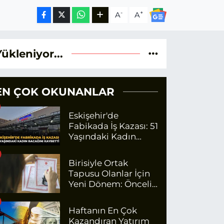
-
+
A
A
Yükleniyor...
EN ÇOK OKUNANLAR
Eskişehir'de
Fabikada İş Kazası: 51
Yaşındaki Kadın
Bacağını Kaybetti
Birisiyle Ortak
Tapusu Olanlar İçin
Yeni Dönem: Öncelik
Artık O Kişilerin
Olacak
Haftanın En Çok
Kazandıran Yatırım