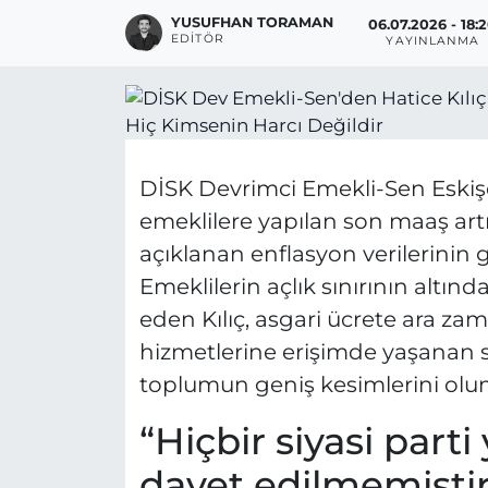
YUSUFHAN TORAMAN
06.07.2026 - 18:
EDITÖR
YAYINLANMA
DİSK Devrimci Emekli-Sen Eskişe
emeklilere yapılan son maaş artı
açıklanan enflasyon verilerinin
Emeklilerin açlık sınırının altı
eden Kılıç, asgari ücrete ara zam 
hizmetlerine erişimde yaşanan s
toplumun geniş kesimlerini olums
“Hiçbir siyasi parti
davet edilmemiştir