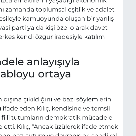
lnızca emeklilerin yaşadığı ekonomik
aynı zamanda toplumsal eşitlik ve adalet
esileyle kamuoyunda oluşan bir yanlış
yasi parti ya da kişi özel olarak davet
erkes kendi özgür iradesiyle katılım
ele anlayışıyla
abloyu ortaya
dışına çıkıldığını ve bazı söylemlerin
 ifade eden Kılıç, kendisine ve temsil
e fiili tutumların demokratik mücadele
 etti. Kılıç, “Ancak üzülerek ifade etmek
anan bazı tutum ve davranışlar, sendikal