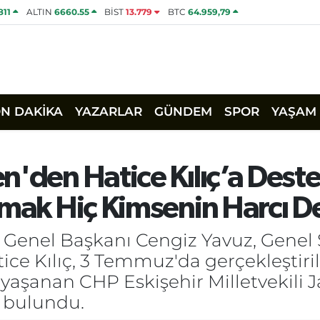
811
ALTIN
6660.55
BİST
13.779
BTC
64.959,79
ON DAKİKA
YAZARLAR
GÜNDEM
SPOR
YAŞAM
n'den Hatice Kılıç’a Dest
amak Hiç Kimsenin Harcı De
Genel Başkanı Cengiz Yavuz, Genel S
ice Kılıç, 3 Temmuz'da gerçekleştiri
yaşanan CHP Eskişehir Milletvekili J
e bulundu.