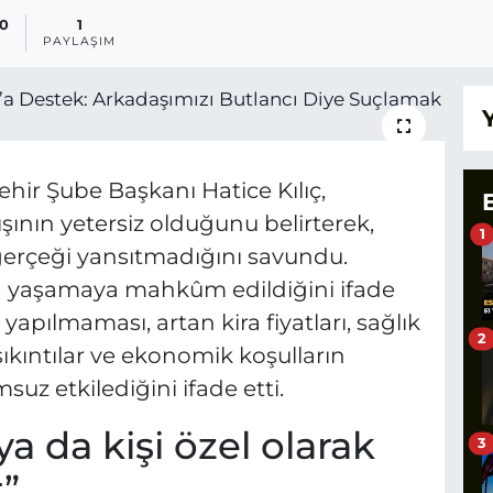
20
1
PAYLAŞIM
hir Şube Başkanı Hatice Kılıç,
şının yetersiz olduğunu belirterek,
1
 gerçeği yansıtmadığını savundu.
nda yaşamaya mahkûm edildiğini ifade
yapılmaması, artan kira fiyatları, sağlık
2
ıkıntılar ve ekonomik koşulların
uz etkilediğini ifade etti.
 ya da kişi özel olarak
3
”