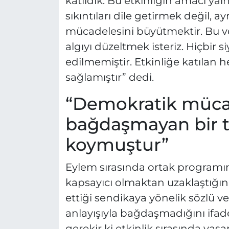
katıldık. Bu etkinliğin amacı ya
sıkıntıları dile getirmek değil, 
mücadelesini büyütmektir. Bu v
algıyı düzeltmek isteriz. Hiçbir si
edilmemiştir. Etkinliğe katılan h
sağlamıştır” dedi.
“Demokratik mücad
bağdaşmayan bir t
koymuştur”
Eylem sırasında ortak programın 
kapsayıcı olmaktan uzaklaştığını
ettiği sendikaya yönelik sözlü v
anlayışıyla bağdaşmadığını ifade
gerekir ki etkinlik sırasında yaş