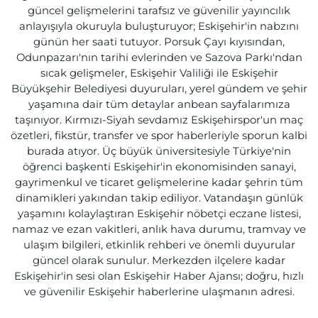
güncel gelişmelerini tarafsız ve güvenilir yayıncılık
anlayışıyla okuruyla buluşturuyor; Eskişehir'in nabzını
günün her saati tutuyor. Porsuk Çayı kıyısından,
Odunpazarı'nın tarihi evlerinden ve Sazova Parkı'ndan
sıcak gelişmeler, Eskişehir Valiliği ile Eskişehir
Büyükşehir Belediyesi duyuruları, yerel gündem ve şehir
yaşamına dair tüm detaylar anbean sayfalarımıza
taşınıyor. Kırmızı-Siyah sevdamız Eskişehirspor'un maç
özetleri, fikstür, transfer ve spor haberleriyle sporun kalbi
burada atıyor. Üç büyük üniversitesiyle Türkiye'nin
öğrenci başkenti Eskişehir'in ekonomisinden sanayi,
gayrimenkul ve ticaret gelişmelerine kadar şehrin tüm
dinamikleri yakından takip ediliyor. Vatandaşın günlük
yaşamını kolaylaştıran Eskişehir nöbetçi eczane listesi,
namaz ve ezan vakitleri, anlık hava durumu, tramvay ve
ulaşım bilgileri, etkinlik rehberi ve önemli duyurular
güncel olarak sunulur. Merkezden ilçelere kadar
Eskişehir'in sesi olan Eskişehir Haber Ajansı; doğru, hızlı
ve güvenilir Eskişehir haberlerine ulaşmanın adresi.