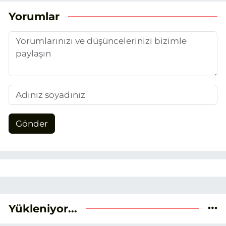
benimseyerek, Eskişehir gündemini en
Yorumlar
doğru ve sıcak şekilde takipçilerimize
aktarmayı hedefliyorum.
Gönder
Yükleniyor...