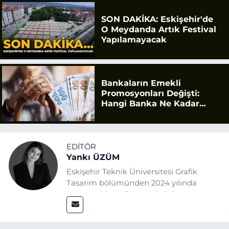
SON DAKİKA: Eskişehir'de
O Meydanda Artık Festival
Yapılamayacak
Bankaların Emekli
Promosyonları Değişti:
Hangi Banka Ne Kadar
Ödüyor?
EDITÖR
Yankı ÜZÜM
Eskişehir Teknik Üniversitesi Grafik
Tasarım bölümünden 2024 yılında
mezun oldum. Basın sektörüne Mayıs
2025’te Eskişehir Haber Ajansı ile adım
attım. Gazeteciliğin temel değerlerine
sadık kalarak ve etik ilkeleri