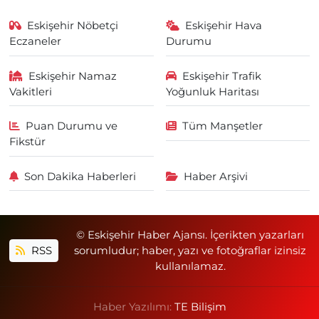
Eskişehir Nöbetçi
Eskişehir Hava
Eczaneler
Durumu
Eskişehir Namaz
Eskişehir Trafik
Vakitleri
Yoğunluk Haritası
Puan Durumu ve
Tüm Manşetler
Fikstür
Son Dakika Haberleri
Haber Arşivi
© Eskişehir Haber Ajansı. İçerikten yazarları
RSS
sorumludur; haber, yazı ve fotoğraflar izinsiz
kullanılamaz.
Haber Yazılımı:
TE Bilişim