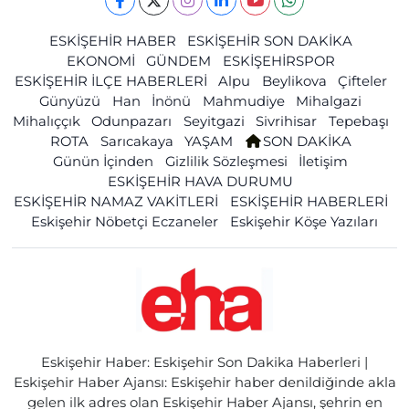
ESKİŞEHİR HABER
ESKİŞEHİR SON DAKİKA
EKONOMİ
GÜNDEM
ESKİŞEHİRSPOR
ESKİŞEHİR İLÇE HABERLERİ
Alpu
Beylikova
Çifteler
Günyüzü
Han
İnönü
Mahmudiye
Mihalgazi
Mihalıççık
Odunpazarı
Seyitgazi
Sivrihisar
Tepebaşı
ROTA
Sarıcakaya
YAŞAM
SON DAKİKA
Günün İçinden
Gizlilik Sözleşmesi
İletişim
ESKİŞEHİR HAVA DURUMU
ESKİŞEHİR NAMAZ VAKİTLERİ
ESKİŞEHİR HABERLERİ
Eskişehir Nöbetçi Eczaneler
Eskişehir Köşe Yazıları
Eskişehir Haber: Eskişehir Son Dakika Haberleri |
Eskişehir Haber Ajansı: Eskişehir haber denildiğinde akla
gelen ilk adres olan Eskişehir Haber Ajansı, şehrin en