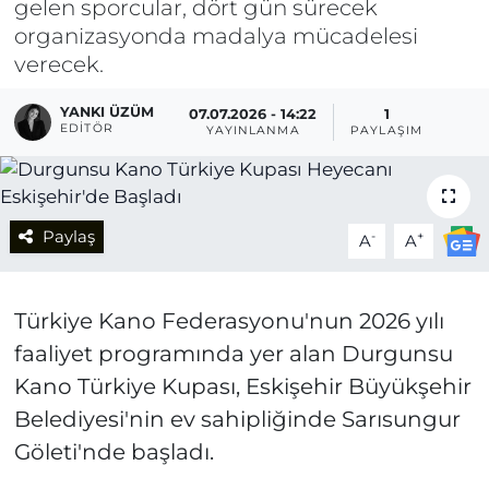
gelen sporcular, dört gün sürecek
organizasyonda madalya mücadelesi
verecek.
YANKI ÜZÜM
07.07.2026 - 14:22
1
EDITÖR
YAYINLANMA
PAYLAŞIM
Paylaş
-
+
A
A
Türkiye Kano Federasyonu'nun 2026 yılı
faaliyet programında yer alan Durgunsu
Kano Türkiye Kupası, Eskişehir Büyükşehir
Belediyesi'nin ev sahipliğinde Sarısungur
Göleti'nde başladı.