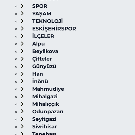
SPOR
YAŞAM
TEKNOLOJİ
ESKİŞEHİRSPOR
İLÇELER
Alpu
Beylikova
Çifteler
Günyüzü
Han
İnönü
Mahmudiye
Mihalgazi
Mihalıççık
Odunpazarı
Seyitgazi
Sivrihisar
Tepebaşı