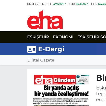
06-08-2026
USD
47,5971
EUR
55,1336
GBP
64,2
ESKİŞEHİR
EKONOMİ
ESKİŞEHİR S
E-Dergi
Dijital Gazete
Bi
Eski
tepk
ede