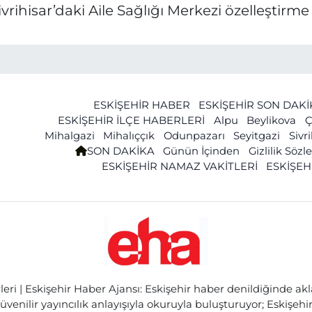
Sivrihisar’daki Aile Sağlığı Merkezi özelleştirm
ESKİŞEHİR HABER
ESKİŞEHİR SON DAK
ESKİŞEHİR İLÇE HABERLERİ
Alpu
Beylikova
Ç
Mihalgazi
Mihalıççık
Odunpazarı
Seyitgazi
Sivr
SON DAKİKA
Günün İçinden
Gizlilik Söz
ESKİŞEHİR NAMAZ VAKİTLERİ
ESKİŞEH
ri | Eskişehir Haber Ajansı: Eskişehir haber denildiğinde akl
üvenilir yayıncılık anlayışıyla okuruyla buluşturuyor; Eskişeh