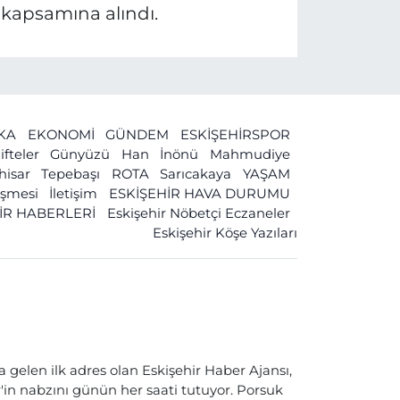
e kapsamına alındı.
İKA
EKONOMİ
GÜNDEM
ESKİŞEHİRSPOR
ifteler
Günyüzü
Han
İnönü
Mahmudiye
ihisar
Tepebaşı
ROTA
Sarıcakaya
YAŞAM
leşmesi
İletişim
ESKİŞEHİR HAVA DURUMU
İR HABERLERİ
Eskişehir Nöbetçi Eczaneler
Eskişehir Köşe Yazıları
a gelen ilk adres olan Eskişehir Haber Ajansı,
ir'in nabzını günün her saati tutuyor. Porsuk