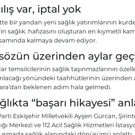
ılış var, iptal yok
te bir yandan yeni sağlık yatırımlarının kurde
in sağlık. hafızasını oluşturan en kıymetli kam
samında kalmaya devam ediyor.
sözün üzerinden aylar geç
dar temsilcilerinin sağlık taşınmazlarının öz
arılacağı yönündeki taahhütlerinin üzerinde
ara’dan beklenen adım hala gelmedi.
ğlıkta “başarı hikayesi” anl
arti Eskişehir Milletvekili Ayşen Gürcan, Şirin
ığı Merkezi ve 112 Acil Sağlık Hizmetleri İstas
uşmada sağlık alanındaki dönüşümü anlattı.