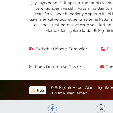
Çayı kıyısından, Odunpazarı'nın tarihi evlerin
yerel gündem ve şehir yaşamına dair tüm d
transfer ve spor haberleriyle sporun kalbi
gayrimenkul ve ticaret gelişmelerine kadar ş
eczane listesi, namaz ve ezan vakitleri, an
Merkezden ilçelere kadar Eskişehir'in
Eskişehir Nöbetçi Eczaneler
Es
Puan Durumu ve Fikstür
Tüm
© Eskişehir Haber Ajansı. İçerikte
RSS
izinsiz kullanılamaz.