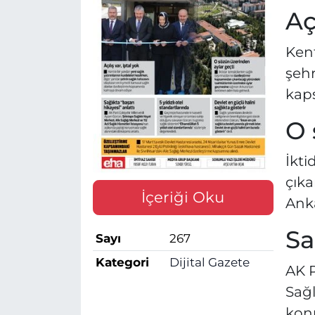
Aç
Kent
şehr
kap
O 
İkti
çık
İçeriği Oku
Ank
Sa
Sayı
267
Kategori
Dijital Gazete
AK P
Sağl
kon