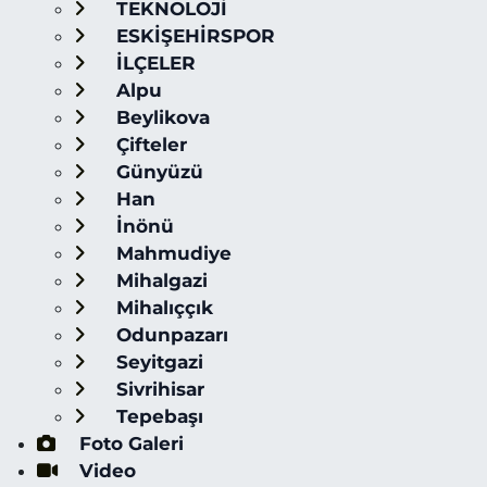
TEKNOLOJİ
ESKİŞEHİRSPOR
İLÇELER
Alpu
Beylikova
Çifteler
Günyüzü
Han
İnönü
Mahmudiye
Mihalgazi
Mihalıççık
Odunpazarı
Seyitgazi
Sivrihisar
Tepebaşı
Foto Galeri
Video