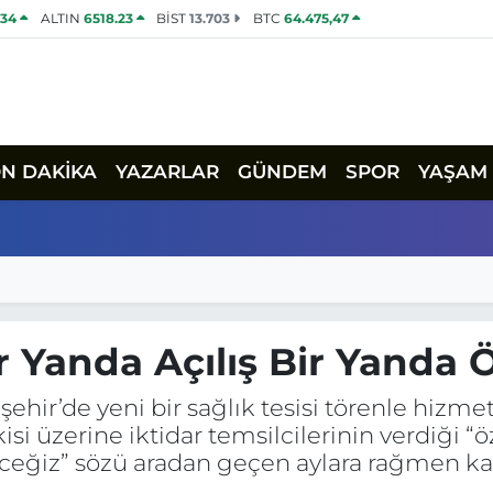
534
ALTIN
6518.23
BİST
13.703
BTC
64.475,47
ON DAKİKA
YAZARLAR
GÜNDEM
SPOR
YAŞAM
r Yanda Açılış Bir Yanda 
şehir’de yeni bir sağlık tesisi törenle hiz
isi üzerine iktidar temsilcilerinin verdiği “ö
ceğiz” sözü aradan geçen aylara rağmen kar