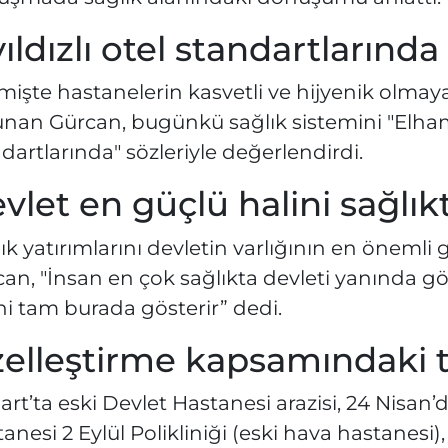
yıldızlı otel standartlarında
işte hastanelerin kasvetli ve hijyenik olma
nan Gürcan, bugünkü sağlık sistemini "Elhamdü
dartlarında" sözleriyle değerlendirdi.
vlet en güçlü halini sağlık
ık yatırımlarını devletin varlığının en önemli
an, "İnsan en çok sağlıkta devleti yanında gö
ni tam burada gösterir” dedi.
elleştirme kapsamındaki 
art’ta eski Devlet Hastanesi arazisi, 24 Nisan
anesi 2 Eylül Polikliniği (eski hava hastanesi