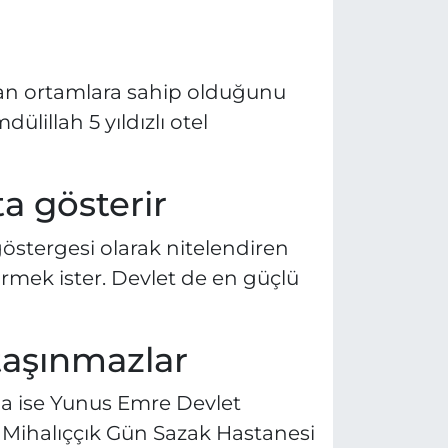
yan ortamlara sahip olduğunu
lillah 5 yıldızlı otel
ta gösterir
 göstergesi olarak nitelendiren
rmek ister. Devlet de en güçlü
taşınmazlar
’da ise Yunus Emre Devlet
), Mihalıççık Gün Sazak Hastanesi