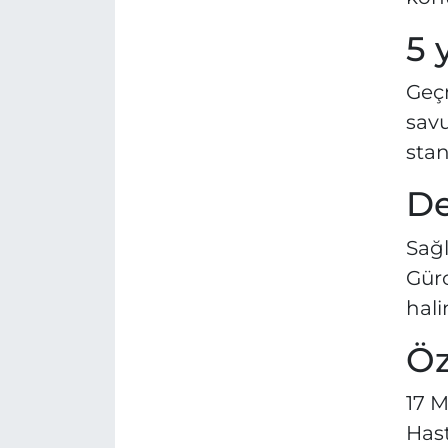
5 
Geçm
savu
stan
De
Sağl
Gürc
hali
Öz
17 M
Hast