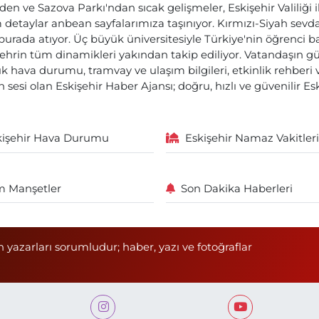
den ve Sazova Parkı'ndan sıcak gelişmeler, Eskişehir Valiliği 
etaylar anbean sayfalarımıza taşınıyor. Kırmızı-Siyah sevdam
 burada atıyor. Üç büyük üniversitesiyle Türkiye'nin öğrenci 
ehrin tüm dinamikleri yakından takip ediliyor. Vatandaşın gü
lık hava durumu, tramvay ve ulaşım bilgileri, etkinlik rehber
 sesi olan Eskişehir Haber Ajansı; doğru, hızlı ve güvenilir E
kişehir Hava Durumu
Eskişehir Namaz Vakitleri
 Manşetler
Son Dakika Haberleri
n yazarları sorumludur; haber, yazı ve fotoğraflar