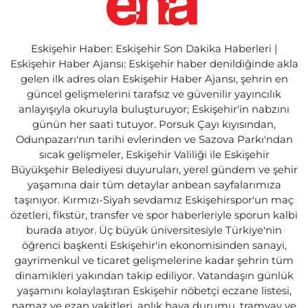
Eskişehir Haber: Eskişehir Son Dakika Haberleri |
Eskişehir Haber Ajansı: Eskişehir haber denildiğinde akla
gelen ilk adres olan Eskişehir Haber Ajansı, şehrin en
güncel gelişmelerini tarafsız ve güvenilir yayıncılık
anlayışıyla okuruyla buluşturuyor; Eskişehir'in nabzını
günün her saati tutuyor. Porsuk Çayı kıyısından,
Odunpazarı'nın tarihi evlerinden ve Sazova Parkı'ndan
sıcak gelişmeler, Eskişehir Valiliği ile Eskişehir
Büyükşehir Belediyesi duyuruları, yerel gündem ve şehir
yaşamına dair tüm detaylar anbean sayfalarımıza
taşınıyor. Kırmızı-Siyah sevdamız Eskişehirspor'un maç
özetleri, fikstür, transfer ve spor haberleriyle sporun kalbi
burada atıyor. Üç büyük üniversitesiyle Türkiye'nin
öğrenci başkenti Eskişehir'in ekonomisinden sanayi,
gayrimenkul ve ticaret gelişmelerine kadar şehrin tüm
dinamikleri yakından takip ediliyor. Vatandaşın günlük
yaşamını kolaylaştıran Eskişehir nöbetçi eczane listesi,
namaz ve ezan vakitleri, anlık hava durumu, tramvay ve