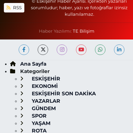
© Eskişehir Haber Ajansı. İçerikten yazarları
RSS
sorumludur; haber, yazı ve fotoğraflar izinsiz
kullanılamaz.
Haber Yazılımı:
TE Bilişim
Ana Sayfa
Kategoriler
ESKİŞEHİR
EKONOMİ
ESKİŞEHİR SON DAKİKA
YAZARLAR
GÜNDEM
SPOR
YAŞAM
ROTA