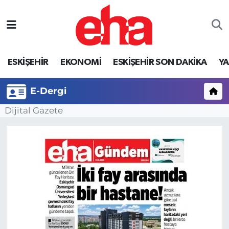
ESKİŞEHİR
EKONOMİ
ESKİŞEHİR SON DAKİKA
Y
E-Dergi
Dijital Gazete