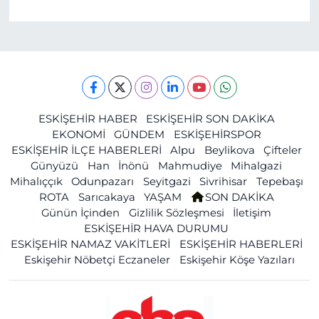
ESKİŞEHİR HABER
ESKİŞEHİR SON DAKİKA
EKONOMİ
GÜNDEM
ESKİŞEHİRSPOR
ESKİŞEHİR İLÇE HABERLERİ
Alpu
Beylikova
Çifteler
Günyüzü
Han
İnönü
Mahmudiye
Mihalgazi
Mihalıççık
Odunpazarı
Seyitgazi
Sivrihisar
Tepebaşı
ROTA
Sarıcakaya
YAŞAM
SON DAKİKA
Günün İçinden
Gizlilik Sözleşmesi
İletişim
ESKİŞEHİR HAVA DURUMU
ESKİŞEHİR NAMAZ VAKİTLERİ
ESKİŞEHİR HABERLERİ
Eskişehir Nöbetçi Eczaneler
Eskişehir Köşe Yazıları