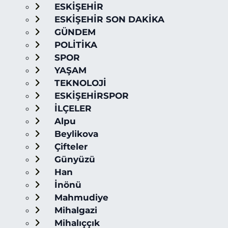
ESKİŞEHİR
ESKİŞEHİR SON DAKİKA
GÜNDEM
POLİTİKA
SPOR
YAŞAM
TEKNOLOJİ
ESKİŞEHİRSPOR
İLÇELER
Alpu
Beylikova
Çifteler
Günyüzü
Han
İnönü
Mahmudiye
Mihalgazi
Mihalıççık