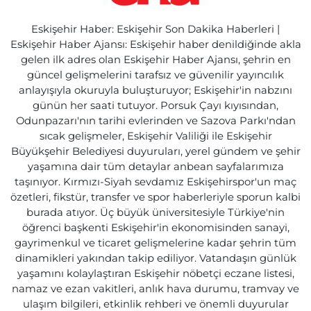
Eskişehir Haber: Eskişehir Son Dakika Haberleri |
Eskişehir Haber Ajansı: Eskişehir haber denildiğinde akla
gelen ilk adres olan Eskişehir Haber Ajansı, şehrin en
güncel gelişmelerini tarafsız ve güvenilir yayıncılık
anlayışıyla okuruyla buluşturuyor; Eskişehir'in nabzını
günün her saati tutuyor. Porsuk Çayı kıyısından,
Odunpazarı'nın tarihi evlerinden ve Sazova Parkı'ndan
sıcak gelişmeler, Eskişehir Valiliği ile Eskişehir
Büyükşehir Belediyesi duyuruları, yerel gündem ve şehir
yaşamına dair tüm detaylar anbean sayfalarımıza
taşınıyor. Kırmızı-Siyah sevdamız Eskişehirspor'un maç
özetleri, fikstür, transfer ve spor haberleriyle sporun kalbi
burada atıyor. Üç büyük üniversitesiyle Türkiye'nin
öğrenci başkenti Eskişehir'in ekonomisinden sanayi,
gayrimenkul ve ticaret gelişmelerine kadar şehrin tüm
dinamikleri yakından takip ediliyor. Vatandaşın günlük
yaşamını kolaylaştıran Eskişehir nöbetçi eczane listesi,
namaz ve ezan vakitleri, anlık hava durumu, tramvay ve
ulaşım bilgileri, etkinlik rehberi ve önemli duyurular