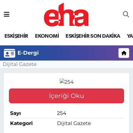
ESKİŞEHİR
EKONOMİ
ESKİŞEHİR SON DAKİKA
Y
E-Dergi
Dijital Gazete
İçeriği Oku
Sayı
254
Kategori
Dijital Gazete