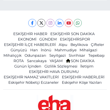
ESKİŞEHİR HABER
ESKİŞEHİR SON DAKİKA
EKONOMİ
GÜNDEM
ESKİŞEHİRSPOR
ESKİŞEHİR İLÇE HABERLERİ
Alpu
Beylikova
Çifteler
Günyüzü
Han
İnönü
Mahmudiye
Mihalgazi
Mihalıççık
Odunpazarı
Seyitgazi
Sivrihisar
Tepebaşı
ROTA
Sarıcakaya
YAŞAM
SON DAKİKA
Günün İçinden
Gizlilik Sözleşmesi
İletişim
ESKİŞEHİR HAVA DURUMU
ESKİŞEHİR NAMAZ VAKİTLERİ
ESKİŞEHİR HABERLERİ
Eskişehir Nöbetçi Eczaneler
Eskişehir Köşe Yazıları