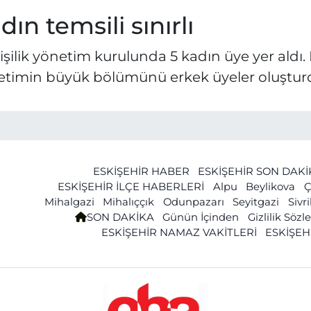
dın temsili sınırlı
işilik yönetim kurulunda 5 kadın üye yer aldı. K
etimin büyük bölümünü erkek üyeler oluştur
ESKİŞEHİR HABER
ESKİŞEHİR SON DAK
ESKİŞEHİR İLÇE HABERLERİ
Alpu
Beylikova
Ç
Mihalgazi
Mihalıççık
Odunpazarı
Seyitgazi
Sivr
SON DAKİKA
Günün İçinden
Gizlilik Söz
ESKİŞEHİR NAMAZ VAKİTLERİ
ESKİŞEH