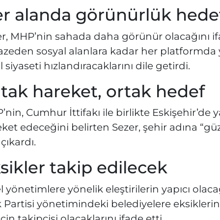
r alanda görünürlük hede
r, MHP’nin sahada daha görünür olacağını if
zeden sosyal alanlara kadar her platformda y
l siyaseti hızlandıracaklarını dile getirdi.
tak hareket, ortak hedef
nin, Cumhur İttifakı ile birlikte Eskişehir’de ya
ket edeceğini belirten Sezer, şehir adına “gü
çıkardı.
sikler takip edilecek
l yönetimlere yönelik eleştirilerin yapıcı ola
 Partisi yönetimindeki belediyelere eksiklerin p
cin takipçisi olacaklarını ifade etti.