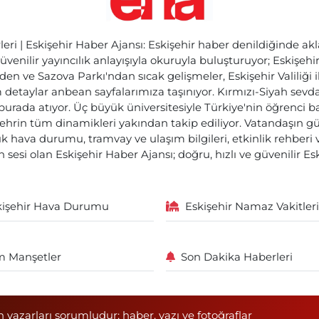
ri | Eskişehir Haber Ajansı: Eskişehir haber denildiğinde akl
üvenilir yayıncılık anlayışıyla okuruyla buluşturuyor; Eskişeh
den ve Sazova Parkı'ndan sıcak gelişmeler, Eskişehir Valiliği 
etaylar anbean sayfalarımıza taşınıyor. Kırmızı-Siyah sevdam
 burada atıyor. Üç büyük üniversitesiyle Türkiye'nin öğrenci 
ehrin tüm dinamikleri yakından takip ediliyor. Vatandaşın gü
lık hava durumu, tramvay ve ulaşım bilgileri, etkinlik rehber
 sesi olan Eskişehir Haber Ajansı; doğru, hızlı ve güvenilir E
kişehir Hava Durumu
Eskişehir Namaz Vakitleri
 Manşetler
Son Dakika Haberleri
n yazarları sorumludur; haber, yazı ve fotoğraflar