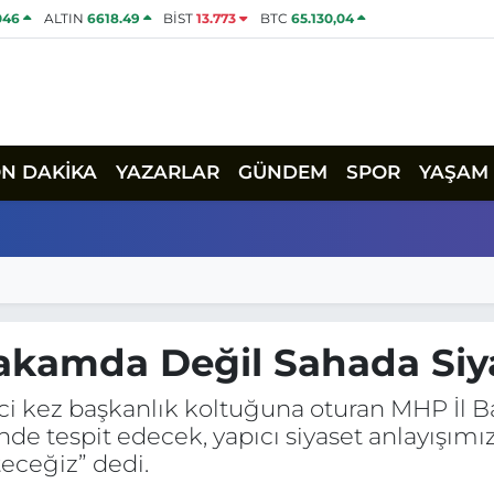
046
ALTIN
6618.49
BİST
13.773
BTC
65.130,04
ON DAKİKA
YAZARLAR
GÜNDEM
SPOR
YAŞAM
kamda Değil Sahada Siy
nci kez başkanlık koltuğuna oturan MHP İl B
nde tespit edecek, yapıcı siyaset anlayışımı
eceğiz” dedi.