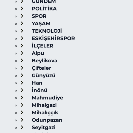
GÜNDEM
POLİTİKA
SPOR
YAŞAM
TEKNOLOJİ
ESKİŞEHİRSPOR
İLÇELER
Alpu
Beylikova
Çifteler
Günyüzü
Han
İnönü
Mahmudiye
Mihalgazi
Mihalıççık
Odunpazarı
Seyitgazi