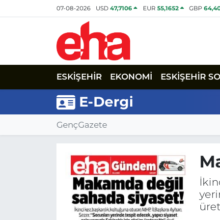
07-08-2026
USD
47,7106
EUR
55,1652
GBP
64,4
ESKİŞEHİR
EKONOMİ
ESKİŞEHİR S
E-Dergi
GençGazete
Ma
İki
yeri
üret