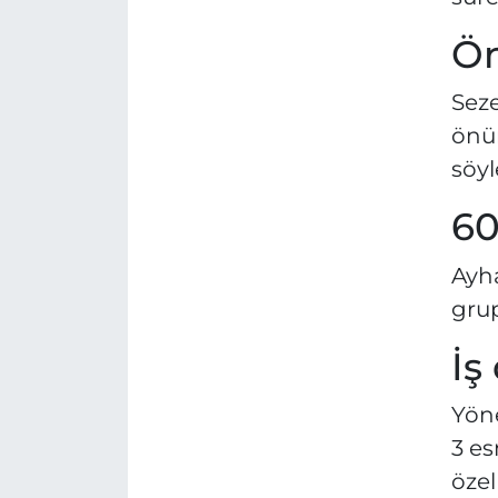
Ön
Seze
önü
söyl
60
Ayha
grup
İş
Yöne
3 es
özel