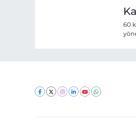
Ka
60 k
yön