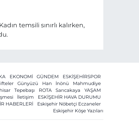
adın temsili sınırlı kalırken,
du.
İKA
EKONOMİ
GÜNDEM
ESKİŞEHİRSPOR
ifteler
Günyüzü
Han
İnönü
Mahmudiye
ihisar
Tepebaşı
ROTA
Sarıcakaya
YAŞAM
leşmesi
İletişim
ESKİŞEHİR HAVA DURUMU
İR HABERLERİ
Eskişehir Nöbetçi Eczaneler
Eskişehir Köşe Yazıları