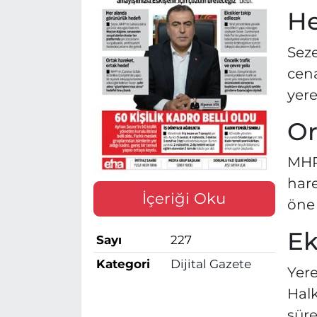
He
Seze
cena
yere
Or
MHP’
hare
İçeriği Oku
öne 
Ek
Sayı
227
Kategori
Dijital Gazete
Yere
Halk
süre