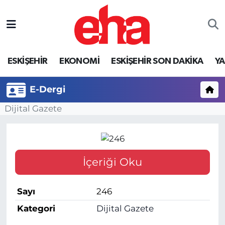
ESKİŞEHİR
EKONOMİ
ESKİŞEHİR SON DAKİKA
Y
E-Dergi
Dijital Gazete
İçeriği Oku
Sayı
246
Kategori
Dijital Gazete