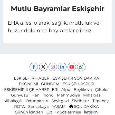
Mutlu Bayramlar Eskişehir
EHA ailesi olarak; sağlık, mutluluk ve
huzur dolu nice bayramlar dileriz...
ESKİŞEHİR HABER
ESKİŞEHİR SON DAKİKA
EKONOMİ
GÜNDEM
ESKİŞEHİRSPOR
ESKİŞEHİR İLÇE HABERLERİ
Alpu
Beylikova
Çifteler
Günyüzü
Han
İnönü
Mahmudiye
Mihalgazi
Mihalıççık
Odunpazarı
Seyitgazi
Sivrihisar
Tepebaşı
ROTA
Sarıcakaya
YAŞAM
SON DAKİKA
Günün İçinden
Gizlilik Sözleşmesi
İletişim