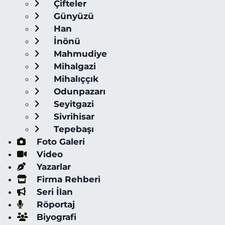
Çifteler
Günyüzü
Han
İnönü
Mahmudiye
Mihalgazi
Mihalıççık
Odunpazarı
Seyitgazi
Sivrihisar
Tepebaşı
Foto Galeri
Video
Yazarlar
Firma Rehberi
Seri İlan
Röportaj
Biyografi