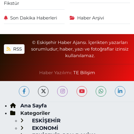
Fikstür
Son Dakika Haberleri
Haber Arşivi
© Eskişehir Haber Ajansı. İçerikten yazarları
RSS
sorumludur; haber, yazı ve fotoğraflar izinsiz
kullanılamaz.
Haber Yazılımı:
TE Bilişim
Ana Sayfa
Kategoriler
ESKİŞEHİR
EKONOMİ