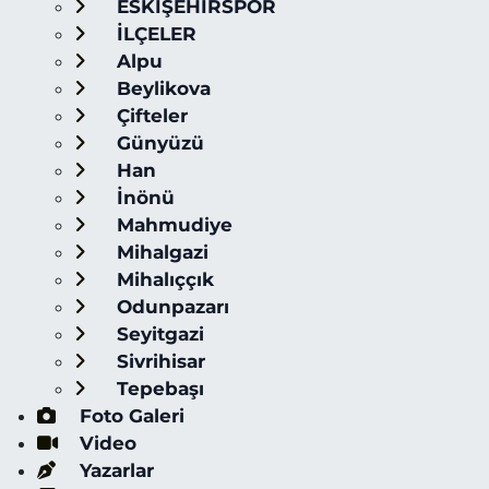
ESKİŞEHİRSPOR
İLÇELER
Alpu
Beylikova
Çifteler
Günyüzü
Han
İnönü
Mahmudiye
Mihalgazi
Mihalıççık
Odunpazarı
Seyitgazi
Sivrihisar
Tepebaşı
Foto Galeri
Video
Yazarlar