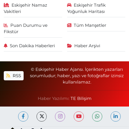
Eskişehir Namaz
Eskişehir Trafik
Vakitleri
Yoğunluk Haritası
Puan Durumu ve
Tüm Manşetler
Fikstür
Son Dakika Haberleri
Haber Arşivi
© Eskişehir Haber Ajansı. İçerikten yazarları
RSS
sorumludur; haber, yazı ve fotoğraflar izinsiz
kullanılamaz.
Haber Yazılımı:
TE Bilişim