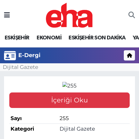
ESKİŞEHİR
EKONOMİ
ESKİŞEHİR SON DAKİKA
Y
E-Dergi
Dijital Gazete
İçeriği Oku
Sayı
255
Kategori
Dijital Gazete