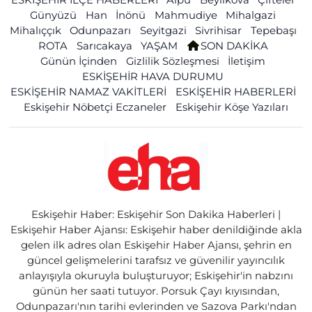
Günyüzü
Han
İnönü
Mahmudiye
Mihalgazi
Mihalıççık
Odunpazarı
Seyitgazi
Sivrihisar
Tepebaşı
ROTA
Sarıcakaya
YAŞAM
SON DAKİKA
Günün İçinden
Gizlilik Sözleşmesi
İletişim
ESKİŞEHİR HAVA DURUMU
ESKİŞEHİR NAMAZ VAKİTLERİ
ESKİŞEHİR HABERLERİ
Eskişehir Nöbetçi Eczaneler
Eskişehir Köşe Yazıları
Eskişehir Haber: Eskişehir Son Dakika Haberleri |
Eskişehir Haber Ajansı: Eskişehir haber denildiğinde akla
gelen ilk adres olan Eskişehir Haber Ajansı, şehrin en
güncel gelişmelerini tarafsız ve güvenilir yayıncılık
anlayışıyla okuruyla buluşturuyor; Eskişehir'in nabzını
günün her saati tutuyor. Porsuk Çayı kıyısından,
Odunpazarı'nın tarihi evlerinden ve Sazova Parkı'ndan