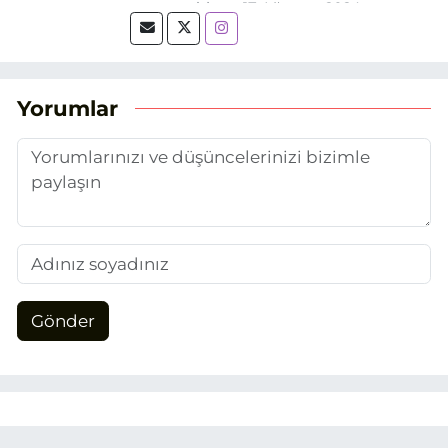
mezun oldum. 17 Ağustos 2024
tarihinde, Grafik Tasarım alanında staj
yaptığım Eskişehir Haber Ajansı’nda
(EHA) gazetecilik mesleğinin temel
unsurlarından biri olan merak
Yorumlar
duygusunun etkisiyle basın sektörüne
adım attım.
Gönder