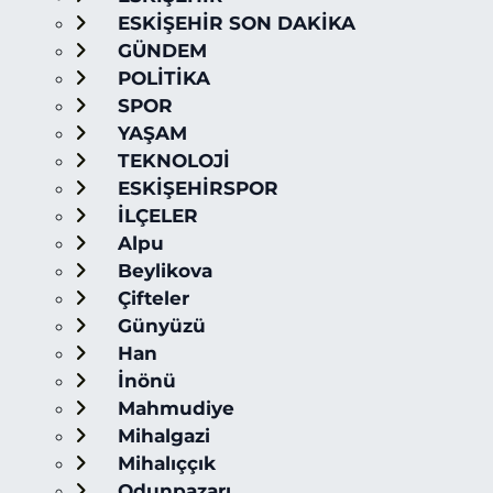
ESKİŞEHİR SON DAKİKA
GÜNDEM
POLİTİKA
SPOR
YAŞAM
TEKNOLOJİ
ESKİŞEHİRSPOR
İLÇELER
Alpu
Beylikova
Çifteler
Günyüzü
Han
İnönü
Mahmudiye
Mihalgazi
Mihalıççık
Odunpazarı