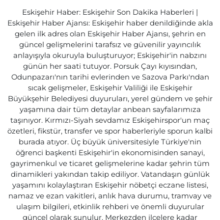
Eskişehir Haber: Eskişehir Son Dakika Haberleri |
Eskişehir Haber Ajansı: Eskişehir haber denildiğinde akla
gelen ilk adres olan Eskişehir Haber Ajansı, şehrin en
güncel gelişmelerini tarafsız ve güvenilir yayıncılık
anlayışıyla okuruyla buluşturuyor; Eskişehir'in nabzını
günün her saati tutuyor. Porsuk Çayı kıyısından,
Odunpazarı'nın tarihi evlerinden ve Sazova Parkı'ndan
sıcak gelişmeler, Eskişehir Valiliği ile Eskişehir
Büyükşehir Belediyesi duyuruları, yerel gündem ve şehir
yaşamına dair tüm detaylar anbean sayfalarımıza
taşınıyor. Kırmızı-Siyah sevdamız Eskişehirspor'un maç
özetleri, fikstür, transfer ve spor haberleriyle sporun kalbi
burada atıyor. Üç büyük üniversitesiyle Türkiye'nin
öğrenci başkenti Eskişehir'in ekonomisinden sanayi,
gayrimenkul ve ticaret gelişmelerine kadar şehrin tüm
dinamikleri yakından takip ediliyor. Vatandaşın günlük
yaşamını kolaylaştıran Eskişehir nöbetçi eczane listesi,
namaz ve ezan vakitleri, anlık hava durumu, tramvay ve
ulaşım bilgileri, etkinlik rehberi ve önemli duyurular
güncel olarak sunulur. Merkezden ilçelere kadar