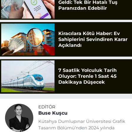
Geldi: Tek Bir Hatalı Tuş
Paranızdan Edebilir
Kiracılara Kötü Haber: Ev
Sahiplerini Sevindiren Karar
Açıklandı
7 Saatlik Yolculuk Tarih
Oluyor: Trenle 1 Saat 45
Dakikaya Düşecek
EDITÖR
Buse Kuşcu
Kütahya Dumlupınar Üniversitesi Grafik
Tasarım Bölümü’nden 2024 yılında