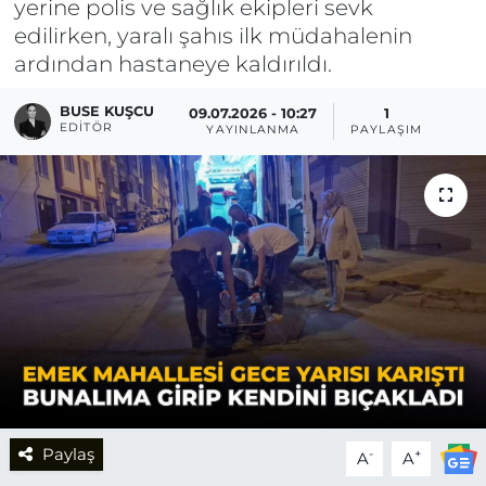
yerine polis ve sağlık ekipleri sevk
edilirken, yaralı şahıs ilk müdahalenin
ardından hastaneye kaldırıldı.
BUSE KUŞCU
09.07.2026 - 10:27
1
EDITÖR
YAYINLANMA
PAYLAŞIM
Paylaş
-
+
A
A