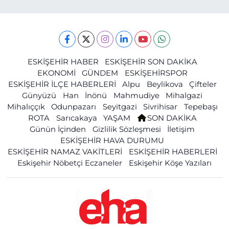
ESKİŞEHİR HABER
ESKİŞEHİR SON DAKİKA
EKONOMİ
GÜNDEM
ESKİŞEHİRSPOR
ESKİŞEHİR İLÇE HABERLERİ
Alpu
Beylikova
Çifteler
Günyüzü
Han
İnönü
Mahmudiye
Mihalgazi
Mihalıççık
Odunpazarı
Seyitgazi
Sivrihisar
Tepebaşı
ROTA
Sarıcakaya
YAŞAM
SON DAKİKA
Günün İçinden
Gizlilik Sözleşmesi
İletişim
ESKİŞEHİR HAVA DURUMU
ESKİŞEHİR NAMAZ VAKİTLERİ
ESKİŞEHİR HABERLERİ
Eskişehir Nöbetçi Eczaneler
Eskişehir Köşe Yazıları