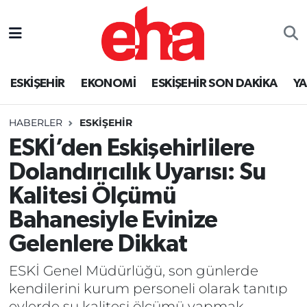
ESKİŞEHİR
EKONOMİ
ESKİŞEHİR SON DAKİKA
Y
HABERLER
ESKİŞEHİR
ESKİ’den Eskişehirlilere
Dolandırıcılık Uyarısı: Su
Kalitesi Ölçümü
Bahanesiyle Evinize
Gelenlere Dikkat
ESKİ Genel Müdürlüğü, son günlerde
kendilerini kurum personeli olarak tanıtıp
evlerde su kalitesi ölçümü yapmak