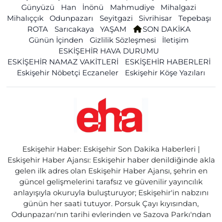
Günyüzü
Han
İnönü
Mahmudiye
Mihalgazi
Mihalıççık
Odunpazarı
Seyitgazi
Sivrihisar
Tepebaşı
ROTA
Sarıcakaya
YAŞAM
SON DAKİKA
Günün İçinden
Gizlilik Sözleşmesi
İletişim
ESKİŞEHİR HAVA DURUMU
ESKİŞEHİR NAMAZ VAKİTLERİ
ESKİŞEHİR HABERLERİ
Eskişehir Nöbetçi Eczaneler
Eskişehir Köşe Yazıları
Eskişehir Haber: Eskişehir Son Dakika Haberleri |
Eskişehir Haber Ajansı: Eskişehir haber denildiğinde akla
gelen ilk adres olan Eskişehir Haber Ajansı, şehrin en
güncel gelişmelerini tarafsız ve güvenilir yayıncılık
anlayışıyla okuruyla buluşturuyor; Eskişehir'in nabzını
günün her saati tutuyor. Porsuk Çayı kıyısından,
Odunpazarı'nın tarihi evlerinden ve Sazova Parkı'ndan