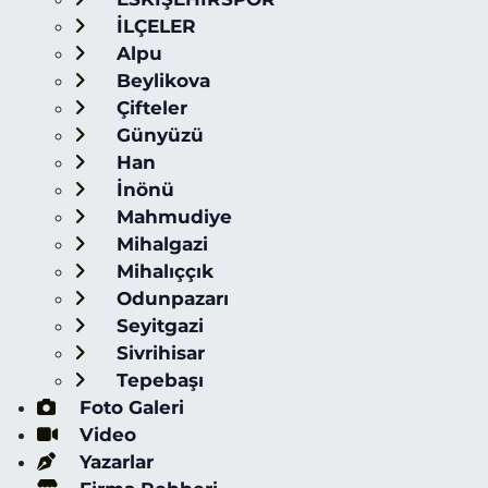
İLÇELER
Alpu
Beylikova
Çifteler
Günyüzü
Han
İnönü
Mahmudiye
Mihalgazi
Mihalıççık
Odunpazarı
Seyitgazi
Sivrihisar
Tepebaşı
Foto Galeri
Video
Yazarlar