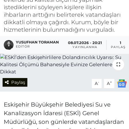
istediklerini söyleyen kişilere ilişkin
ihbarların arttığını belirterek vatandaşları
dikkatli olmaya çağırdı. Kurum, böyle bir
hizmetlerinin bulunmadığını vurguladı.
YUSUFHAN TORAMAN
08.07.2026 - 20:21
1
EDITÖR
YAYINLANMA
PAYLAŞI
Paylaş
-
+
A
A
Eskişehir Büyükşehir Belediyesi Su ve
Kanalizasyon İdaresi (ESKİ) Genel
Müdürlüğü, son günlerde vatandaşlardan