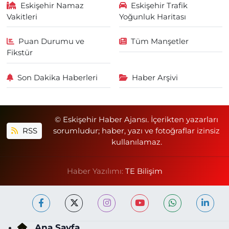
Eskişehir Namaz
Eskişehir Trafik
Vakitleri
Yoğunluk Haritası
Puan Durumu ve
Tüm Manşetler
Fikstür
Son Dakika Haberleri
Haber Arşivi
© Eskişehir Haber Ajansı. İçerikten yazarları
RSS
sorumludur; haber, yazı ve fotoğraflar izinsiz
kullanılamaz.
Haber Yazılımı:
TE Bilişim
Ana Sayfa