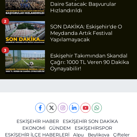
Daire Satacak: Başvurular
Hızlandırıldı
2
SON DAKİKA: Eskişehir'de O
Meydanda Artık Festival
Yapılamayacak
3
Eskişehir Takımından Skandal
Çağrı: 1000 TL Veren 90 Dakika
Oynayabilir!
ESKİŞEHİR HABER
ESKİŞEHİR SON DAKİKA
EKONOMİ
GÜNDEM
ESKİŞEHİRSPOR
ESKİŞEHİR İLÇE HABERLERİ
Alpu
Beylikova
Çifteler