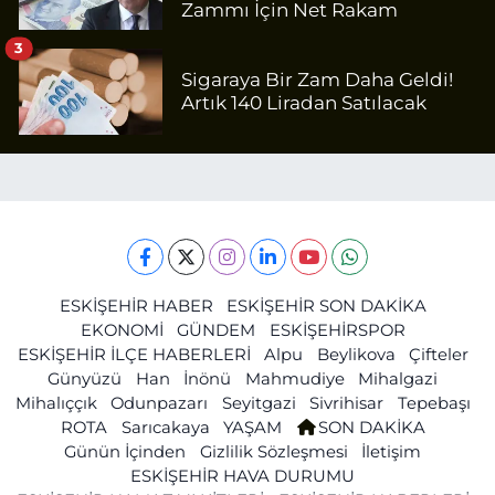
Zammı İçin Net Rakam
3
Sigaraya Bir Zam Daha Geldi!
Artık 140 Liradan Satılacak
ESKİŞEHİR HABER
ESKİŞEHİR SON DAKİKA
EKONOMİ
GÜNDEM
ESKİŞEHİRSPOR
ESKİŞEHİR İLÇE HABERLERİ
Alpu
Beylikova
Çifteler
Günyüzü
Han
İnönü
Mahmudiye
Mihalgazi
Mihalıççık
Odunpazarı
Seyitgazi
Sivrihisar
Tepebaşı
ROTA
Sarıcakaya
YAŞAM
SON DAKİKA
Günün İçinden
Gizlilik Sözleşmesi
İletişim
ESKİŞEHİR HAVA DURUMU