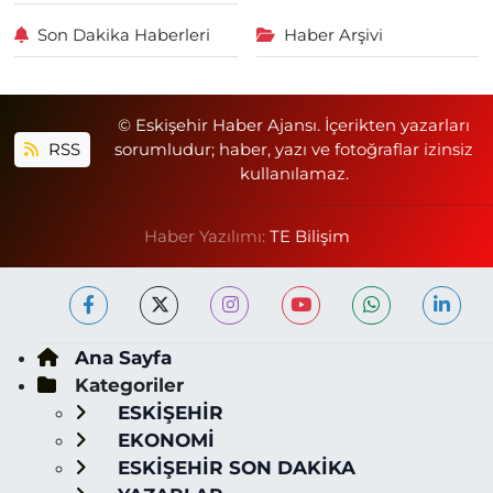
Son Dakika Haberleri
Haber Arşivi
© Eskişehir Haber Ajansı. İçerikten yazarları
RSS
sorumludur; haber, yazı ve fotoğraflar izinsiz
kullanılamaz.
Haber Yazılımı:
TE Bilişim
Ana Sayfa
Kategoriler
ESKİŞEHİR
EKONOMİ
ESKİŞEHİR SON DAKİKA