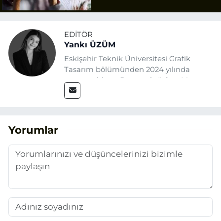
Ödüyor?
EDITÖR
Yankı ÜZÜM
Eskişehir Teknik Üniversitesi Grafik
Tasarım bölümünden 2024 yılında
mezun oldum. Basın sektörüne Mayıs
2025’te Eskişehir Haber Ajansı ile adım
attım. Gazeteciliğin temel değerlerine
sadık kalarak ve etik ilkeleri
benimseyerek, Eskişehir gündemini en
Yorumlar
doğru ve sıcak şekilde takipçilerimize
aktarmayı hedefliyorum.