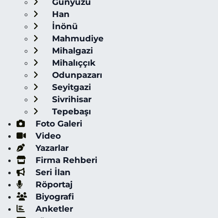
Günyüzü
Han
İnönü
Mahmudiye
Mihalgazi
Mihalıççık
Odunpazarı
Seyitgazi
Sivrihisar
Tepebaşı
Foto Galeri
Video
Yazarlar
Firma Rehberi
Seri İlan
Röportaj
Biyografi
Anketler