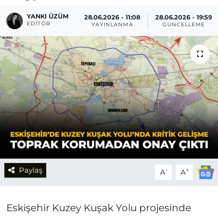
YANKI ÜZÜM
28.06.2026 - 11:08
28.06.2026 - 19:59
EDITÖR
YAYINLANMA
GÜNCELLEME
Paylaş
-
+
A
A
Eskişehir Kuzey Kuşak Yolu projesinde