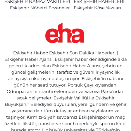
ESKİŞEHİR NAMAZ VAKİTLERİ
ESKİŞEHİR HABERLERİ
Eskişehir Nöbetçi Eczaneler
Eskişehir Köşe Yazıları
Eskişehir Haber: Eskişehir Son Dakika Haberleri |
Eskişehir Haber Ajansı: Eskişehir haber denildiğinde akla
gelen ilk adres olan Eskişehir Haber Ajansı, şehrin en
güncel gelişmelerini tarafsız ve güvenilir yayıncılık
anlayışıyla okuruyla buluşturuyor; Eskişehir'in nabzını
günün her saati tutuyor. Porsuk Çayı kıyısından,
Odunpazarı'nın tarihi evlerinden ve Sazova Parkı'ndan
sıcak gelişmeler, Eskişehir Valiliği ile Eskişehir
Büyükşehir Belediyesi duyuruları, yerel gündem ve şehir
yaşamına dair tüm detaylar anbean sayfalarımıza
taşınıyor. Kırmızı-Siyah sevdamız Eskişehirspor'un maç
özetleri, fikstür, transfer ve spor haberleriyle sporun kalbi
burada atıyor. Üç büyük üniversitesiyle Türkiye'nin