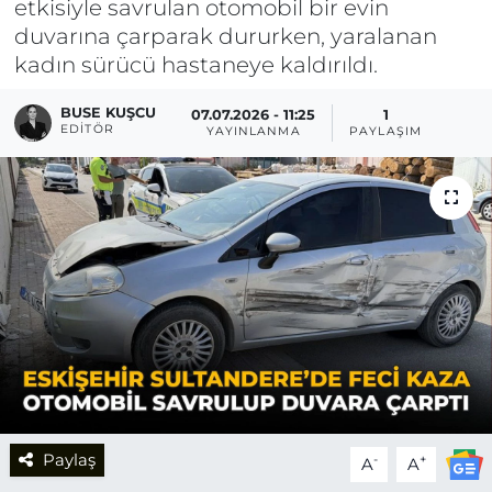
etkisiyle savrulan otomobil bir evin
duvarına çarparak dururken, yaralanan
kadın sürücü hastaneye kaldırıldı.
BUSE KUŞCU
07.07.2026 - 11:25
1
EDITÖR
YAYINLANMA
PAYLAŞIM
Paylaş
-
+
A
A