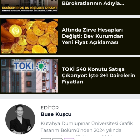
Bürokratlarının Adıyla
Dolandırıcılık Yapılıyor
Altında Zirve Hesapları
Değişti: Dev Kurumdan
Yeni Fiyat Açıklaması
TOKİ 540 Konutu Satışa
Çıkarıyor: İşte 2+1 Dairelerin
Fiyatları
EDITÖR
Buse Kuşcu
Kütahya Dumlupınar Üniversitesi Grafik
Tasarım Bölümü’nden 2024 yılında
mezun oldum. 17 Ağustos 2024