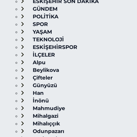
ESKİŞEHİR SON DAKİKA
GÜNDEM
POLİTİKA
SPOR
YAŞAM
TEKNOLOJİ
ESKİŞEHİRSPOR
İLÇELER
Alpu
Beylikova
Çifteler
Günyüzü
Han
İnönü
Mahmudiye
Mihalgazi
Mihalıççık
Odunpazarı