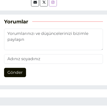
tarihinde, Grafik Tasarım alanında staj
yaptığım Eskişehir Haber Ajansı’nda
(EHA) gazetecilik mesleğinin temel
unsurlarından biri olan merak
Yorumlar
duygusunun etkisiyle basın sektörüne
adım attım.
Gönder