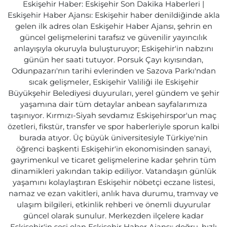
Eskişehir Haber: Eskişehir Son Dakika Haberleri |
Eskişehir Haber Ajansı: Eskişehir haber denildiğinde akla
gelen ilk adres olan Eskişehir Haber Ajansı, şehrin en
güncel gelişmelerini tarafsız ve güvenilir yayıncılık
anlayışıyla okuruyla buluşturuyor; Eskişehir'in nabzını
günün her saati tutuyor. Porsuk Çayı kıyısından,
Odunpazarı'nın tarihi evlerinden ve Sazova Parkı'ndan
sıcak gelişmeler, Eskişehir Valiliği ile Eskişehir
Büyükşehir Belediyesi duyuruları, yerel gündem ve şehir
yaşamına dair tüm detaylar anbean sayfalarımıza
taşınıyor. Kırmızı-Siyah sevdamız Eskişehirspor'un maç
özetleri, fikstür, transfer ve spor haberleriyle sporun kalbi
burada atıyor. Üç büyük üniversitesiyle Türkiye'nin
öğrenci başkenti Eskişehir'in ekonomisinden sanayi,
gayrimenkul ve ticaret gelişmelerine kadar şehrin tüm
dinamikleri yakından takip ediliyor. Vatandaşın günlük
yaşamını kolaylaştıran Eskişehir nöbetçi eczane listesi,
namaz ve ezan vakitleri, anlık hava durumu, tramvay ve
ulaşım bilgileri, etkinlik rehberi ve önemli duyurular
güncel olarak sunulur. Merkezden ilçelere kadar