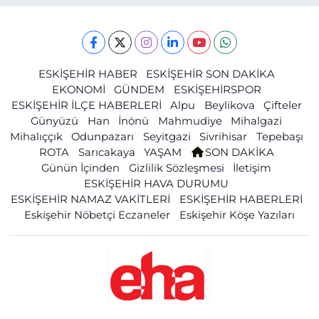
ESKİŞEHİR HABER
ESKİŞEHİR SON DAKİKA
EKONOMİ
GÜNDEM
ESKİŞEHİRSPOR
ESKİŞEHİR İLÇE HABERLERİ
Alpu
Beylikova
Çifteler
Günyüzü
Han
İnönü
Mahmudiye
Mihalgazi
Mihalıççık
Odunpazarı
Seyitgazi
Sivrihisar
Tepebaşı
ROTA
Sarıcakaya
YAŞAM
SON DAKİKA
Günün İçinden
Gizlilik Sözleşmesi
İletişim
ESKİŞEHİR HAVA DURUMU
ESKİŞEHİR NAMAZ VAKİTLERİ
ESKİŞEHİR HABERLERİ
Eskişehir Nöbetçi Eczaneler
Eskişehir Köşe Yazıları