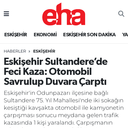
ESKİŞEHİR
EKONOMİ
ESKİŞEHİR SON DAKİKA
Y
HABERLER
ESKİŞEHİR
Eskişehir Sultandere’de
Feci Kaza: Otomobil
Savrulup Duvara Çarptı
Eskişehir'in Odunpazarı ilçesine bağlı
Sultandere 75. Yıl Mahallesi'nde iki sokağın
kesiştiği kavşakta otomobil ile kamyonetin
çarpışması sonucu meydana gelen trafik
kazasında 1 kişi yaralandı. Çarpışmanın