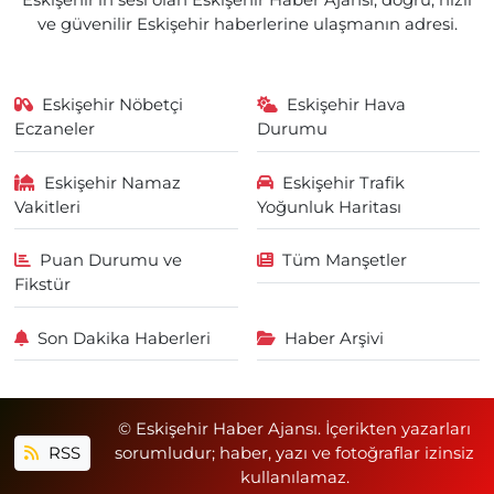
Eskişehir'in sesi olan Eskişehir Haber Ajansı; doğru, hızlı
ve güvenilir Eskişehir haberlerine ulaşmanın adresi.
Eskişehir Nöbetçi
Eskişehir Hava
Eczaneler
Durumu
Eskişehir Namaz
Eskişehir Trafik
Vakitleri
Yoğunluk Haritası
Puan Durumu ve
Tüm Manşetler
Fikstür
Son Dakika Haberleri
Haber Arşivi
© Eskişehir Haber Ajansı. İçerikten yazarları
RSS
sorumludur; haber, yazı ve fotoğraflar izinsiz
kullanılamaz.