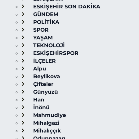
ESKİŞEHİR SON DAKİKA
GÜNDEM
POLİTİKA
SPOR
YAŞAM
TEKNOLOJİ
ESKİŞEHİRSPOR
İLÇELER
Alpu
Beylikova
Çifteler
Günyüzü
Han
İnönü
Mahmudiye
Mihalgazi
Mihalıççık
Odunpazarı