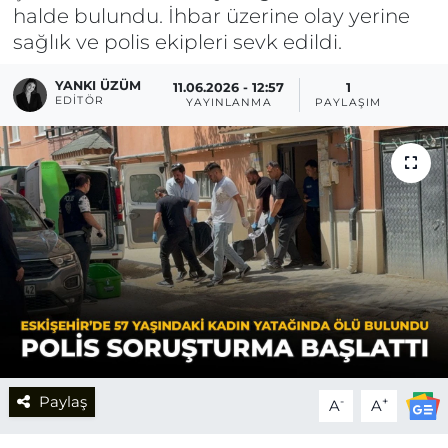
halde bulundu. İhbar üzerine olay yerine
sağlık ve polis ekipleri sevk edildi.
YANKI ÜZÜM
11.06.2026 - 12:57
1
EDITÖR
YAYINLANMA
PAYLAŞIM
Paylaş
-
+
A
A