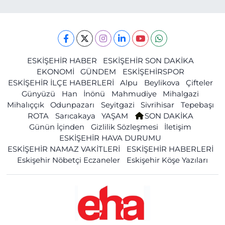
ESKİŞEHİR HABER
ESKİŞEHİR SON DAKİKA
EKONOMİ
GÜNDEM
ESKİŞEHİRSPOR
ESKİŞEHİR İLÇE HABERLERİ
Alpu
Beylikova
Çifteler
Günyüzü
Han
İnönü
Mahmudiye
Mihalgazi
Mihalıççık
Odunpazarı
Seyitgazi
Sivrihisar
Tepebaşı
ROTA
Sarıcakaya
YAŞAM
SON DAKİKA
Günün İçinden
Gizlilik Sözleşmesi
İletişim
ESKİŞEHİR HAVA DURUMU
ESKİŞEHİR NAMAZ VAKİTLERİ
ESKİŞEHİR HABERLERİ
Eskişehir Nöbetçi Eczaneler
Eskişehir Köşe Yazıları