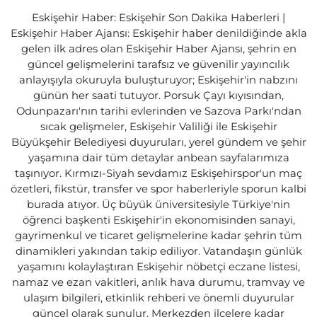
Eskişehir Haber: Eskişehir Son Dakika Haberleri |
Eskişehir Haber Ajansı: Eskişehir haber denildiğinde akla
gelen ilk adres olan Eskişehir Haber Ajansı, şehrin en
güncel gelişmelerini tarafsız ve güvenilir yayıncılık
anlayışıyla okuruyla buluşturuyor; Eskişehir'in nabzını
günün her saati tutuyor. Porsuk Çayı kıyısından,
Odunpazarı'nın tarihi evlerinden ve Sazova Parkı'ndan
sıcak gelişmeler, Eskişehir Valiliği ile Eskişehir
Büyükşehir Belediyesi duyuruları, yerel gündem ve şehir
yaşamına dair tüm detaylar anbean sayfalarımıza
taşınıyor. Kırmızı-Siyah sevdamız Eskişehirspor'un maç
özetleri, fikstür, transfer ve spor haberleriyle sporun kalbi
burada atıyor. Üç büyük üniversitesiyle Türkiye'nin
öğrenci başkenti Eskişehir'in ekonomisinden sanayi,
gayrimenkul ve ticaret gelişmelerine kadar şehrin tüm
dinamikleri yakından takip ediliyor. Vatandaşın günlük
yaşamını kolaylaştıran Eskişehir nöbetçi eczane listesi,
namaz ve ezan vakitleri, anlık hava durumu, tramvay ve
ulaşım bilgileri, etkinlik rehberi ve önemli duyurular
güncel olarak sunulur. Merkezden ilçelere kadar