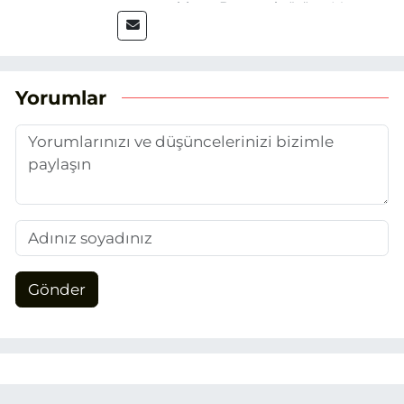
mezun oldum. Basın sektörüne Mayıs
2025’te Eskişehir Haber Ajansı ile adım
attım. Gazeteciliğin temel değerlerine
sadık kalarak ve etik ilkeleri
benimseyerek, Eskişehir gündemini en
Yorumlar
doğru ve sıcak şekilde takipçilerimize
aktarmayı hedefliyorum.
Gönder