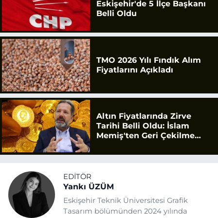
Eskişehir'de 5 İlçe Başkanı
Belli Oldu
TMO 2026 Yılı Fındık Alım
Fiyatlarını Açıkladı
Altın Fiyatlarında Zirve
Tarihi Belli Oldu: İslam
Memiş'ten Geri Çekilme
Uyarısı
EDITÖR
Yankı ÜZÜM
Eskişehir Teknik Üniversitesi Grafik
Tasarım bölümünden 2024 yılında