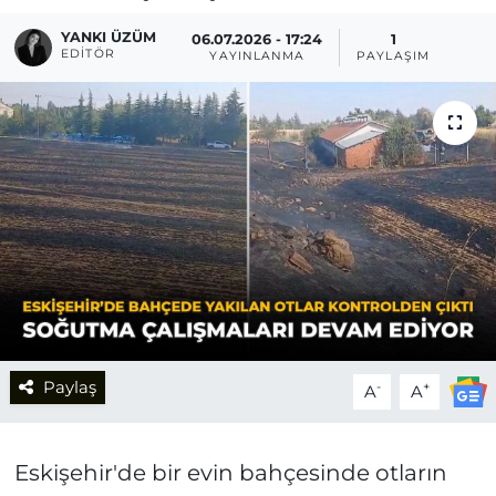
YANKI ÜZÜM
06.07.2026 - 17:24
1
EDITÖR
YAYINLANMA
PAYLAŞIM
Paylaş
-
+
A
A
Eskişehir'de bir evin bahçesinde otların