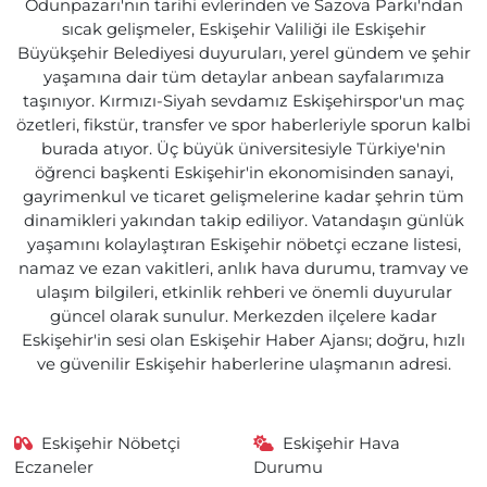
Odunpazarı'nın tarihi evlerinden ve Sazova Parkı'ndan
sıcak gelişmeler, Eskişehir Valiliği ile Eskişehir
Büyükşehir Belediyesi duyuruları, yerel gündem ve şehir
yaşamına dair tüm detaylar anbean sayfalarımıza
taşınıyor. Kırmızı-Siyah sevdamız Eskişehirspor'un maç
özetleri, fikstür, transfer ve spor haberleriyle sporun kalbi
burada atıyor. Üç büyük üniversitesiyle Türkiye'nin
öğrenci başkenti Eskişehir'in ekonomisinden sanayi,
gayrimenkul ve ticaret gelişmelerine kadar şehrin tüm
dinamikleri yakından takip ediliyor. Vatandaşın günlük
yaşamını kolaylaştıran Eskişehir nöbetçi eczane listesi,
namaz ve ezan vakitleri, anlık hava durumu, tramvay ve
ulaşım bilgileri, etkinlik rehberi ve önemli duyurular
güncel olarak sunulur. Merkezden ilçelere kadar
Eskişehir'in sesi olan Eskişehir Haber Ajansı; doğru, hızlı
ve güvenilir Eskişehir haberlerine ulaşmanın adresi.
Eskişehir Nöbetçi
Eskişehir Hava
Eczaneler
Durumu