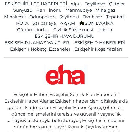
ESKİŞEHİR İLÇE HABERLERİ
Alpu
Beylikova
Çifteler
Günyüzü
Han
İnönü
Mahmudiye
Mihalgazi
Mihalıççık
Odunpazarı
Seyitgazi
Sivrihisar
Tepebaşı
ROTA
Sarıcakaya
YAŞAM
SON DAKİKA
Günün İçinden
Gizlilik Sözleşmesi
İletişim
ESKİŞEHİR HAVA DURUMU
ESKİŞEHİR NAMAZ VAKİTLERİ
ESKİŞEHİR HABERLERİ
Eskişehir Nöbetçi Eczaneler
Eskişehir Köşe Yazıları
Eskişehir Haber: Eskişehir Son Dakika Haberleri |
Eskişehir Haber Ajansı: Eskişehir haber denildiğinde akla
gelen ilk adres olan Eskişehir Haber Ajansı, şehrin en
güncel gelişmelerini tarafsız ve güvenilir yayıncılık
anlayışıyla okuruyla buluşturuyor; Eskişehir'in nabzını
günün her saati tutuyor. Porsuk Çayı kıyısından,