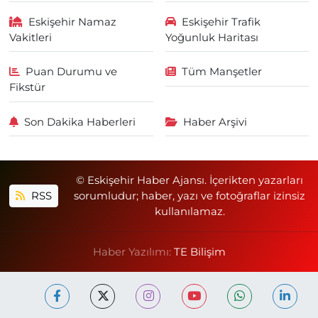
Eskişehir Namaz
Eskişehir Trafik
Vakitleri
Yoğunluk Haritası
Puan Durumu ve
Tüm Manşetler
Fikstür
Son Dakika Haberleri
Haber Arşivi
© Eskişehir Haber Ajansı. İçerikten yazarları
RSS
sorumludur; haber, yazı ve fotoğraflar izinsiz
kullanılamaz.
Haber Yazılımı:
TE Bilişim