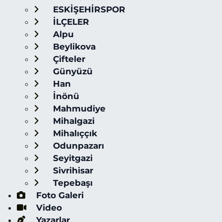
ESKİŞEHİRSPOR
İLÇELER
Alpu
Beylikova
Çifteler
Günyüzü
Han
İnönü
Mahmudiye
Mihalgazi
Mihalıççık
Odunpazarı
Seyitgazi
Sivrihisar
Tepebaşı
Foto Galeri
Video
Yazarlar