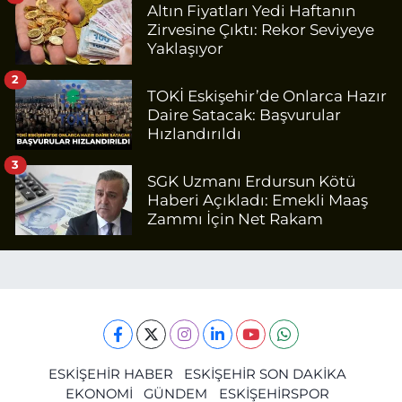
Altın Fiyatları Yedi Haftanın
Zirvesine Çıktı: Rekor Seviyeye
Yaklaşıyor
2
TOKİ Eskişehir’de Onlarca Hazır
Daire Satacak: Başvurular
Hızlandırıldı
3
SGK Uzmanı Erdursun Kötü
Haberi Açıkladı: Emekli Maaş
Zammı İçin Net Rakam
ESKİŞEHİR HABER
ESKİŞEHİR SON DAKİKA
EKONOMİ
GÜNDEM
ESKİŞEHİRSPOR