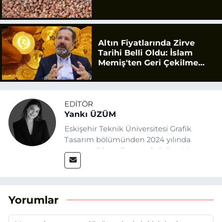
Altın Fiyatlarında Zirve
Tarihi Belli Oldu: İslam
Memiş'ten Geri Çekilme
Uyarısı
EDITÖR
Yankı ÜZÜM
Eskişehir Teknik Üniversitesi Grafik
Tasarım bölümünden 2024 yılında
mezun oldum. Basın sektörüne Mayıs
2025’te Eskişehir Haber Ajansı ile adım
attım. Gazeteciliğin temel değerlerine
sadık kalarak ve etik ilkeleri
benimseyerek, Eskişehir gündemini en
Yorumlar
doğru ve sıcak şekilde takipçilerimize
aktarmayı hedefliyorum.