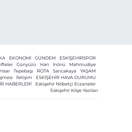
İKA
EKONOMİ
GÜNDEM
ESKİŞEHİRSPOR
ifteler
Günyüzü
Han
İnönü
Mahmudiye
ihisar
Tepebaşı
ROTA
Sarıcakaya
YAŞAM
leşmesi
İletişim
ESKİŞEHİR HAVA DURUMU
İR HABERLERİ
Eskişehir Nöbetçi Eczaneler
Eskişehir Köşe Yazıları