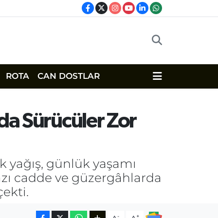
ROTA
CAN DOSTLAR
’da Sürücüler Zor
nak yağış, günlük yaşamı
bazı cadde ve güzergâhlarda
çekti.
-
+