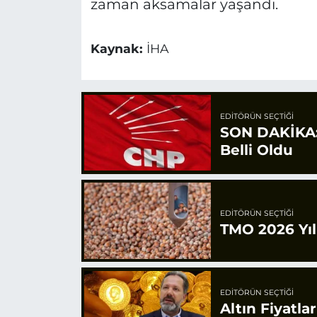
zaman aksamalar yaşandı.
Kaynak:
İHA
EDITÖRÜN SEÇTIĞI
SON DAKİKA: 
Belli Oldu
EDITÖRÜN SEÇTIĞI
TMO 2026 Yılı
EDITÖRÜN SEÇTIĞI
Altın Fiyatla