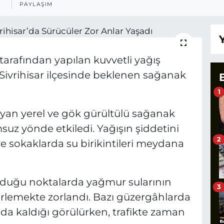
PAYLAŞIM
arafından yapılan kuvvetli yağış
 Sivrihisar ilçesinde beklenen sağanak
1
ayan yerel ve gök gürültülü sağanak
suz yönde etkiledi. Yağışın şiddetini
2
ve sokaklarda su birikintileri meydana
 olduğu noktalarda yağmur sularının
3
erlemekte zorlandı. Bazı güzergâhlarda
da kaldığı görülürken, trafikte zaman