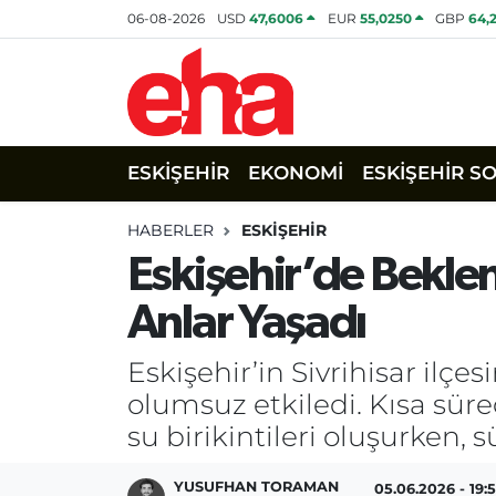
06-08-2026
USD
47,6006
EUR
55,0250
GBP
64,
ESKİŞEHİR
EKONOMİ
ESKİŞEHİR S
HABERLER
ESKİŞEHİR
Eskişehir’de Beklen
Anlar Yaşadı
Eskişehir’in Sivrihisar ilç
olumsuz etkiledi. Kısa sür
su birikintileri oluşurken, 
YUSUFHAN TORAMAN
05.06.2026 - 19: