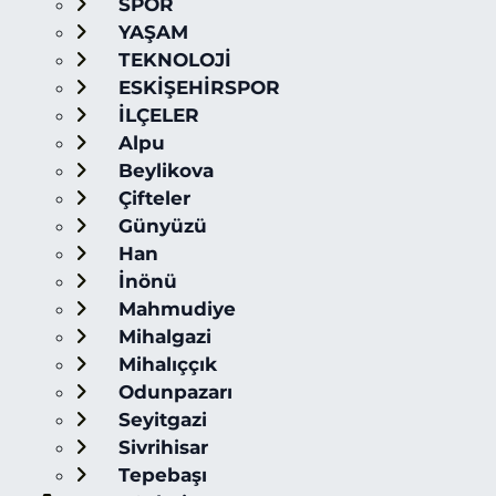
SPOR
YAŞAM
TEKNOLOJİ
ESKİŞEHİRSPOR
İLÇELER
Alpu
Beylikova
Çifteler
Günyüzü
Han
İnönü
Mahmudiye
Mihalgazi
Mihalıççık
Odunpazarı
Seyitgazi
Sivrihisar
Tepebaşı