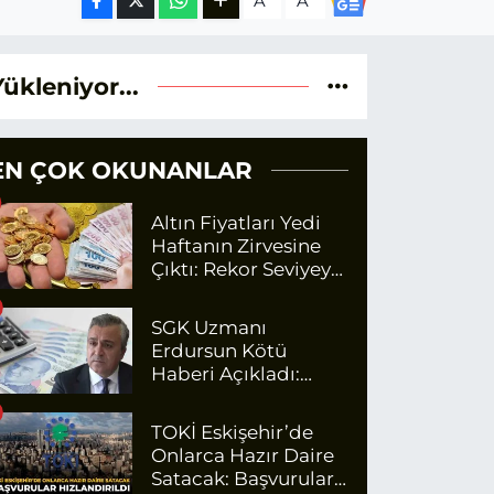
A
A
Yükleniyor...
EN ÇOK OKUNANLAR
Altın Fiyatları Yedi
Haftanın Zirvesine
Çıktı: Rekor Seviyeye
Yaklaşıyor
SGK Uzmanı
Erdursun Kötü
Haberi Açıkladı:
Emekli Maaş Zammı
İçin Net Rakam
TOKİ Eskişehir’de
Onlarca Hazır Daire
Satacak: Başvurular