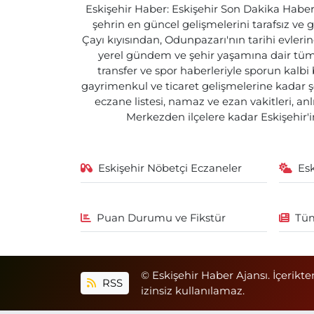
Eskişehir Haber: Eskişehir Son Dakika Haberle
şehrin en güncel gelişmelerini tarafsız ve g
Çayı kıyısından, Odunpazarı'nın tarihi evlerin
yerel gündem ve şehir yaşamına dair tüm d
transfer ve spor haberleriyle sporun kalbi
gayrimenkul ve ticaret gelişmelerine kadar ş
eczane listesi, namaz ve ezan vakitleri, an
Merkezden ilçelere kadar Eskişehir'in
Eskişehir Nöbetçi Eczaneler
Es
Puan Durumu ve Fikstür
Tüm
© Eskişehir Haber Ajansı. İçerikte
RSS
izinsiz kullanılamaz.