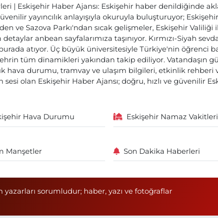
ri | Eskişehir Haber Ajansı: Eskişehir haber denildiğinde akl
üvenilir yayıncılık anlayışıyla okuruyla buluşturuyor; Eskişeh
den ve Sazova Parkı'ndan sıcak gelişmeler, Eskişehir Valiliği 
etaylar anbean sayfalarımıza taşınıyor. Kırmızı-Siyah sevdam
 burada atıyor. Üç büyük üniversitesiyle Türkiye'nin öğrenci 
ehrin tüm dinamikleri yakından takip ediliyor. Vatandaşın gü
lık hava durumu, tramvay ve ulaşım bilgileri, etkinlik rehber
 sesi olan Eskişehir Haber Ajansı; doğru, hızlı ve güvenilir E
kişehir Hava Durumu
Eskişehir Namaz Vakitleri
 Manşetler
Son Dakika Haberleri
n yazarları sorumludur; haber, yazı ve fotoğraflar