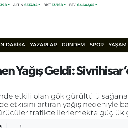
2398
ALTIN
6513.94
BİST
13.768
BTC
64.602,05
ON DAKİKA
YAZARLAR
GÜNDEM
SPOR
YAŞAM
en Yağış Geldi: Sivrihisar
esinde etkili olan gök gürültülü sağa
ede etkisini artıran yağış nedeniyle 
sürücüler trafikte ilerlemekte güçlük 
56
1