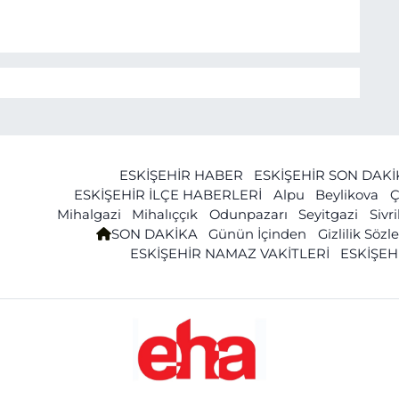
ESKİŞEHİR HABER
ESKİŞEHİR SON DAK
ESKİŞEHİR İLÇE HABERLERİ
Alpu
Beylikova
Ç
Mihalgazi
Mihalıççık
Odunpazarı
Seyitgazi
Sivr
SON DAKİKA
Günün İçinden
Gizlilik Söz
ESKİŞEHİR NAMAZ VAKİTLERİ
ESKİŞEH