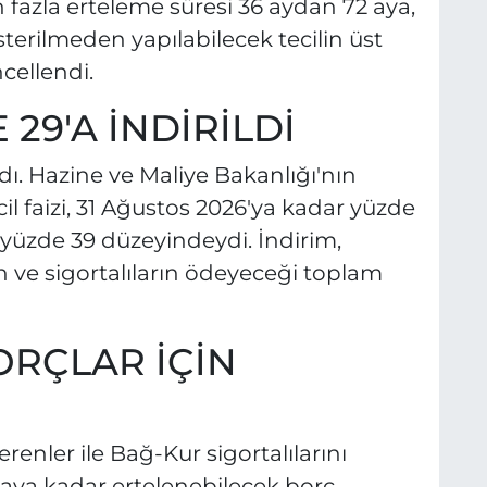
n fazla erteleme süresi 36 aydan 72 aya,
österilmeden yapılabilecek tecilin üst
ncellendi.
 29'A İNDİRİLDİ
dı. Hazine ve Maliye Bakanlığı'nın
cil faizi, 31 Ağustos 2026'ya kadar yüzde
 yüzde 39 düzeyindeydi. İndirim,
n ve sigortalıların ödeyeceği toplam
ORÇLAR İÇİN
erenler ile Bağ-Kur sigortalılarını
72 aya kadar ertelenebilecek borç