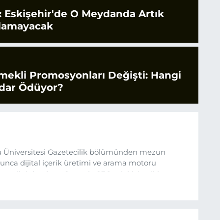
 Eskişehir'de O Meydanda Artık
ılamayacak
mekli Promosyonları Değişti: Hangi
dar Ödüyor?
 Üniversitesi Gazetecilik bölümünden mezun
nca dijital içerik üretimi ve arama motoru
ına ilgi duydum. Şu anda SEO odaklı içerikler
üncel verileri ve okuyucu odaklı yaklaşımı temel