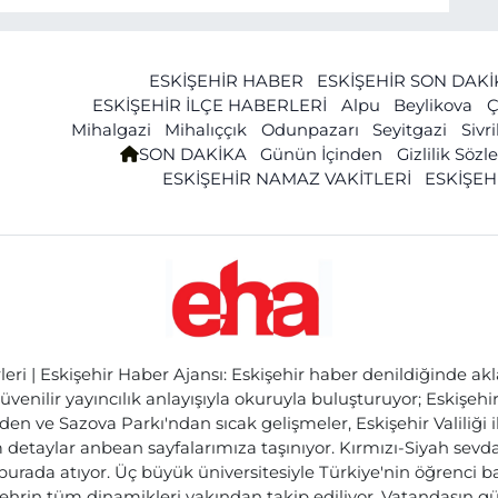
ESKİŞEHİR HABER
ESKİŞEHİR SON DAK
ESKİŞEHİR İLÇE HABERLERİ
Alpu
Beylikova
Ç
Mihalgazi
Mihalıççık
Odunpazarı
Seyitgazi
Sivr
SON DAKİKA
Günün İçinden
Gizlilik Söz
ESKİŞEHİR NAMAZ VAKİTLERİ
ESKİŞEH
ri | Eskişehir Haber Ajansı: Eskişehir haber denildiğinde akl
üvenilir yayıncılık anlayışıyla okuruyla buluşturuyor; Eskişeh
den ve Sazova Parkı'ndan sıcak gelişmeler, Eskişehir Valiliği 
etaylar anbean sayfalarımıza taşınıyor. Kırmızı-Siyah sevdam
 burada atıyor. Üç büyük üniversitesiyle Türkiye'nin öğrenci 
ehrin tüm dinamikleri yakından takip ediliyor. Vatandaşın gü