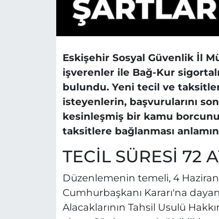
Eskişehir Sosyal Güvenlik İl 
işverenler ile Bağ-Kur sigortal
bulundu. Yeni tecil ve taksit
isteyenlerin, başvurularını so
kesinleşmiş bir kamu borcunun 
taksitlere bağlanması anlamına
TECİL SÜRESİ 72 
Düzenlemenin temeli, 4 Hazira
Cumhurbaşkanı Kararı'na dayanı
Alacaklarının Tahsil Usulü Hakk