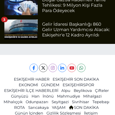
Tehlikesi: 9 Milyon Kişi Fazla
Para Ödeyecek
3
Gelir İdaresi Başkanlığı 860
Gelir Uzman Yardımcısı Alacak:
Eskişehir'e 12 Kadro Ayrıldı
ESKİŞEHİR HABER
ESKİŞEHİR SON DAKİKA
EKONOMİ
GÜNDEM
ESKİŞEHİRSPOR
ESKİŞEHİR İLÇE HABERLERİ
Alpu
Beylikova
Çifteler
Günyüzü
Han
İnönü
Mahmudiye
Mihalgazi
Mihalıççık
Odunpazarı
Seyitgazi
Sivrihisar
Tepebaşı
ROTA
Sarıcakaya
YAŞAM
SON DAKİKA
Günün İçinden
Gizlilik Sözleşmesi
İletişim