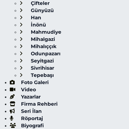
Çifteler
Günyüzü
Han
İnönü
Mahmudiye
Mihalgazi
Mihalıççık
Odunpazarı
Seyitgazi
Sivrihisar
Tepebaşı
Foto Galeri
Video
Yazarlar
Firma Rehberi
Seri İlan
Röportaj
Biyografi