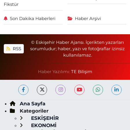
Fikstür
Son Dakika Haberleri
Haber Arşivi
© Eskişehir Haber Ajansı. İçerikten yazarları
RSS
sorumludur; haber, yazı ve fotoğraflar izinsiz
kullanılamaz.
Haber Yazılımı:
TE Bilişim
Ana Sayfa
Kategoriler
ESKİŞEHİR
EKONOMİ