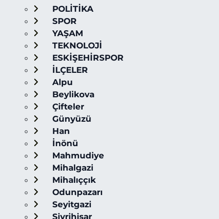
POLİTİKA
SPOR
YAŞAM
TEKNOLOJİ
ESKİŞEHİRSPOR
İLÇELER
Alpu
Beylikova
Çifteler
Günyüzü
Han
İnönü
Mahmudiye
Mihalgazi
Mihalıççık
Odunpazarı
Seyitgazi
Sivrihisar