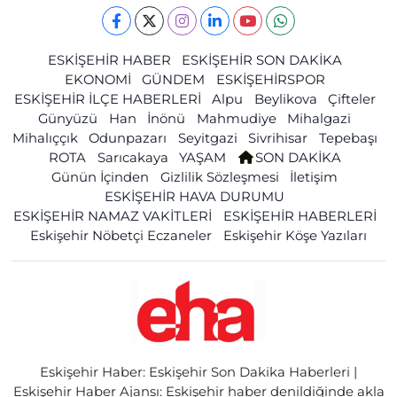
ESKİŞEHİR HABER
ESKİŞEHİR SON DAKİKA
EKONOMİ
GÜNDEM
ESKİŞEHİRSPOR
ESKİŞEHİR İLÇE HABERLERİ
Alpu
Beylikova
Çifteler
Günyüzü
Han
İnönü
Mahmudiye
Mihalgazi
Mihalıççık
Odunpazarı
Seyitgazi
Sivrihisar
Tepebaşı
ROTA
Sarıcakaya
YAŞAM
SON DAKİKA
Günün İçinden
Gizlilik Sözleşmesi
İletişim
ESKİŞEHİR HAVA DURUMU
ESKİŞEHİR NAMAZ VAKİTLERİ
ESKİŞEHİR HABERLERİ
Eskişehir Nöbetçi Eczaneler
Eskişehir Köşe Yazıları
Eskişehir Haber: Eskişehir Son Dakika Haberleri |
Eskişehir Haber Ajansı: Eskişehir haber denildiğinde akla