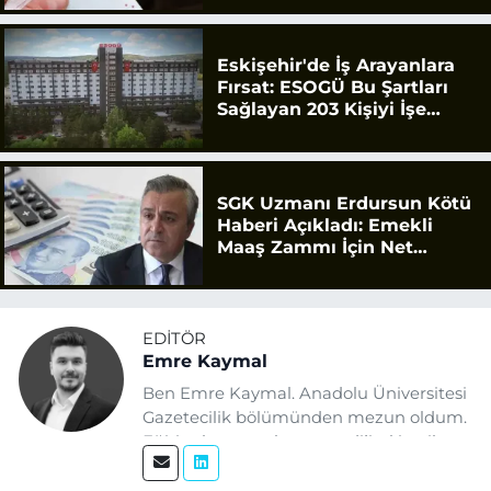
Eskişehir'de İş Arayanlara
Fırsat: ESOGÜ Bu Şartları
Sağlayan 203 Kişiyi İşe
Alacak
SGK Uzmanı Erdursun Kötü
Haberi Açıkladı: Emekli
Maaş Zammı İçin Net
Rakam
EDITÖR
Emre Kaymal
Ben Emre Kaymal. Anadolu Üniversitesi
Gazetecilik bölümünden mezun oldum.
Eğitim hayatım boyunca dijital içerik
üretimi ve arama motoru
optimizasyonu (SEO) alanlarına ilgi