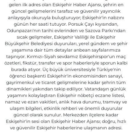
gelen ilk adres olan Eskişehir Haber Ajansı, şehrin en
güncel gelişmelerini tarafsız ve güvenilir yayıncılık
anlayışıyla okuruyla buluşturuyor; Eskişehir'in nabzını
günün her saati tutuyor. Porsuk Çayı kıyısından,
Odunpazarı'nın tarihi evlerinden ve Sazova Parkı'ndan
sıcak gelişmeler, Eskişehir Valiliği ile Eskişehir
Büyükşehir Belediyesi duyuruları, yerel gündem ve şehir
yaşamına dair tüm detaylar anbean sayfalarımıza
taşınıyor. Kırmızı-Siyah sevdamız Eskişehirspor'un maç
özetleri, fikstür, transfer ve spor haberleriyle sporun kalbi
burada atıyor. Üç büyük üniversitesiyle Türkiye'nin
öğrenci başkenti Eskişehir'in ekonomisinden sanayi,
gayrimenkul ve ticaret gelişmelerine kadar şehrin tüm
dinamikleri yakından takip ediliyor. Vatandaşın günlük
yaşamını kolaylaştıran Eskişehir nöbetçi eczane listesi,
namaz ve ezan vakitleri, anlık hava durumu, tramvay ve
ulaşım bilgileri, etkinlik rehberi ve önemli duyurular
güncel olarak sunulur. Merkezden ilçelere kadar
Eskişehir'in sesi olan Eskişehir Haber Ajansı; doğru, hızlı
ve güvenilir Eskişehir haberlerine ulaşmanın adresi.