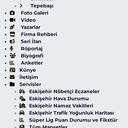
Tepebaşı
Foto Galeri
Video
Yazarlar
Firma Rehberi
Seri İlan
Röportaj
Biyografi
Anketler
Künye
İletişim
Servisler
Eskişehir Nöbetçi Eczaneler
Eskişehir Hava Durumu
Eskişehir Namaz Vakitleri
Eskişehir Trafik Yoğunluk Haritası
Süper Lig Puan Durumu ve Fikstür
Tüm Manşetler