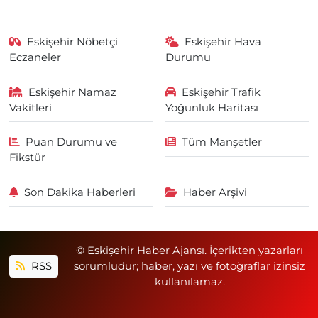
Eskişehir Nöbetçi
Eskişehir Hava
Eczaneler
Durumu
Eskişehir Namaz
Eskişehir Trafik
Vakitleri
Yoğunluk Haritası
Puan Durumu ve
Tüm Manşetler
Fikstür
Son Dakika Haberleri
Haber Arşivi
© Eskişehir Haber Ajansı. İçerikten yazarları
RSS
sorumludur; haber, yazı ve fotoğraflar izinsiz
kullanılamaz.