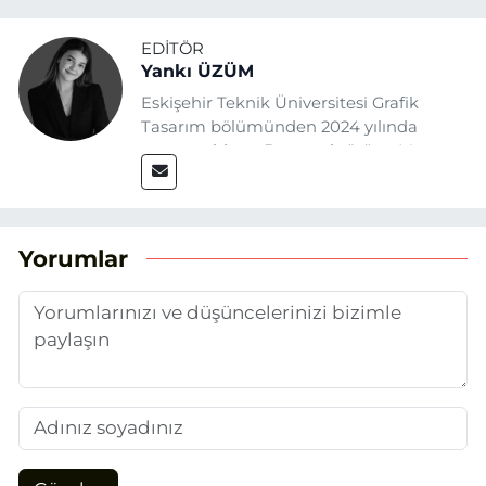
EDITÖR
Yankı ÜZÜM
Eskişehir Teknik Üniversitesi Grafik
Tasarım bölümünden 2024 yılında
mezun oldum. Basın sektörüne Mayıs
2025’te Eskişehir Haber Ajansı ile adım
attım. Gazeteciliğin temel değerlerine
sadık kalarak ve etik ilkeleri
benimseyerek, Eskişehir gündemini en
Yorumlar
doğru ve sıcak şekilde takipçilerimize
aktarmayı hedefliyorum.