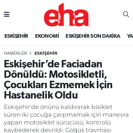
ESKİŞEHİR
EKONOMİ
ESKİŞEHİR SON DAKİKA
Y
HABERLER
ESKİŞEHİR
Eskişehir’de Faciadan
Dönüldü: Motosikletli,
Çocukları Ezmemek İçin
Hastanelik Oldu
Eskişehir'de önünü kaldırarak bisiklet
süren iki çocuğa çarpmamak için manevra
yapan motosiklet sürücüsü, kontrolü
kaybederek devrildi. Göğüs travması