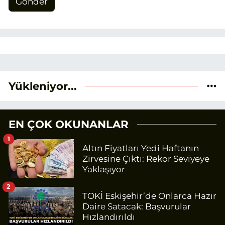
Gönder
Yükleniyor...
EN ÇOK OKUNANLAR
1
Altın Fiyatları Yedi Haftanın
Zirvesine Çıktı: Rekor Seviyeye
Yaklaşıyor
2
TOKİ Eskişehir’de Onlarca Hazır
Daire Satacak: Başvurular
Hızlandırıldı