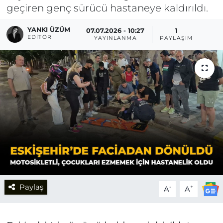
geçiren genç sürücü hastaneye kaldırıldı.
YANKI ÜZÜM
07.07.2026 - 10:27
1
EDITÖR
YAYINLANMA
PAYLAŞIM
Paylaş
-
+
A
A