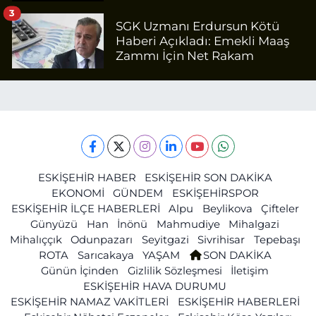
3
SGK Uzmanı Erdursun Kötü
Haberi Açıkladı: Emekli Maaş
Zammı İçin Net Rakam
ESKİŞEHİR HABER
ESKİŞEHİR SON DAKİKA
EKONOMİ
GÜNDEM
ESKİŞEHİRSPOR
ESKİŞEHİR İLÇE HABERLERİ
Alpu
Beylikova
Çifteler
Günyüzü
Han
İnönü
Mahmudiye
Mihalgazi
Mihalıççık
Odunpazarı
Seyitgazi
Sivrihisar
Tepebaşı
ROTA
Sarıcakaya
YAŞAM
SON DAKİKA
Günün İçinden
Gizlilik Sözleşmesi
İletişim
ESKİŞEHİR HAVA DURUMU
ESKİŞEHİR NAMAZ VAKİTLERİ
ESKİŞEHİR HABERLERİ