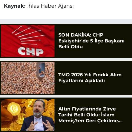
Kaynak:
İhlas Haber Ajansı
SON DAKİKA: CHP
Eskişehir'de 5 İlçe Başkanı
Belli Oldu
TMO 2026 Yılı Fındık Alım
Fiyatlarını Açıkladı
Altın Fiyatlarında Zirve
Tarihi Belli Oldu: İslam
Memiş'ten Geri Çekilme
Uyarısı