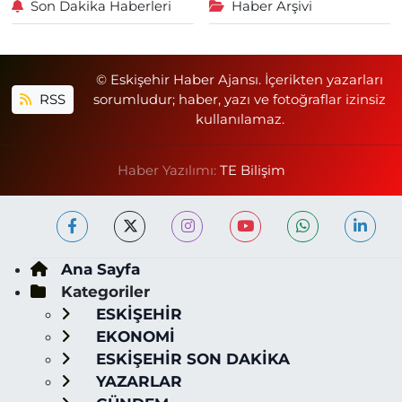
Son Dakika Haberleri
Haber Arşivi
© Eskişehir Haber Ajansı. İçerikten yazarları
RSS
sorumludur; haber, yazı ve fotoğraflar izinsiz
kullanılamaz.
Haber Yazılımı:
TE Bilişim
Ana Sayfa
Kategoriler
ESKİŞEHİR
EKONOMİ
ESKİŞEHİR SON DAKİKA
YAZARLAR