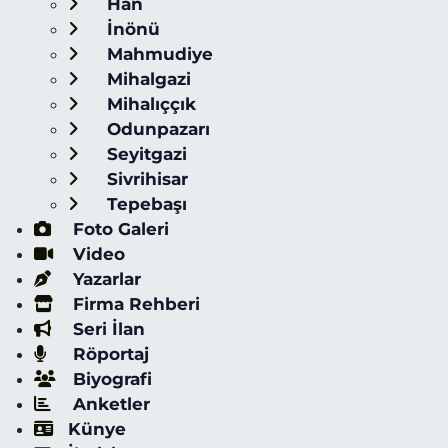
Han
İnönü
Mahmudiye
Mihalgazi
Mihalıççık
Odunpazarı
Seyitgazi
Sivrihisar
Tepebaşı
Foto Galeri
Video
Yazarlar
Firma Rehberi
Seri İlan
Röportaj
Biyografi
Anketler
Künye