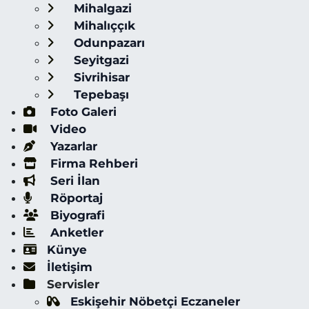
Mihalgazi
Mihalıççık
Odunpazarı
Seyitgazi
Sivrihisar
Tepebaşı
Foto Galeri
Video
Yazarlar
Firma Rehberi
Seri İlan
Röportaj
Biyografi
Anketler
Künye
İletişim
Servisler
Eskişehir Nöbetçi Eczaneler