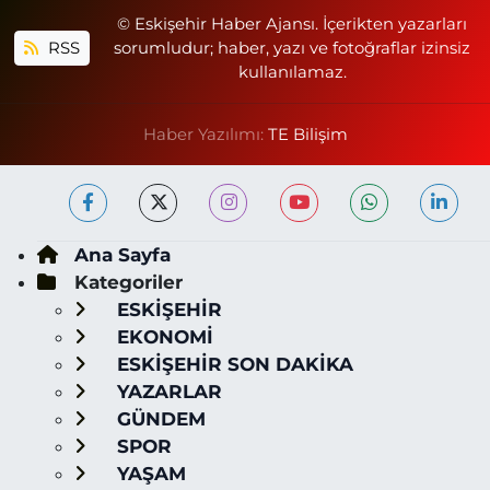
© Eskişehir Haber Ajansı. İçerikten yazarları
RSS
sorumludur; haber, yazı ve fotoğraflar izinsiz
kullanılamaz.
Haber Yazılımı:
TE Bilişim
Ana Sayfa
Kategoriler
ESKİŞEHİR
EKONOMİ
ESKİŞEHİR SON DAKİKA
YAZARLAR
GÜNDEM
SPOR
YAŞAM