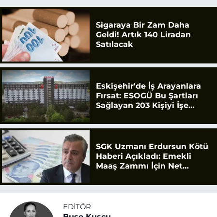
Sigaraya Bir Zam Daha
Geldi! Artık 140 Liradan
Satılacak
Eskişehir'de İş Arayanlara
Fırsat: ESOGÜ Bu Şartları
Sağlayan 203 Kişiyi İşe
Alacak
SGK Uzmanı Erdursun Kötü
Haberi Açıkladı: Emekli
Maaş Zammı İçin Net
Rakam
EDITÖR
Buse Kuşcu