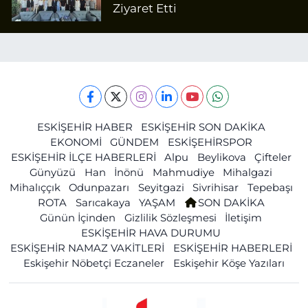
Ziyaret Etti
ESKİŞEHİR HABER
ESKİŞEHİR SON DAKİKA
EKONOMİ
GÜNDEM
ESKİŞEHİRSPOR
ESKİŞEHİR İLÇE HABERLERİ
Alpu
Beylikova
Çifteler
Günyüzü
Han
İnönü
Mahmudiye
Mihalgazi
Mihalıççık
Odunpazarı
Seyitgazi
Sivrihisar
Tepebaşı
ROTA
Sarıcakaya
YAŞAM
SON DAKİKA
Günün İçinden
Gizlilik Sözleşmesi
İletişim
ESKİŞEHİR HAVA DURUMU
ESKİŞEHİR NAMAZ VAKİTLERİ
ESKİŞEHİR HABERLERİ
Eskişehir Nöbetçi Eczaneler
Eskişehir Köşe Yazıları