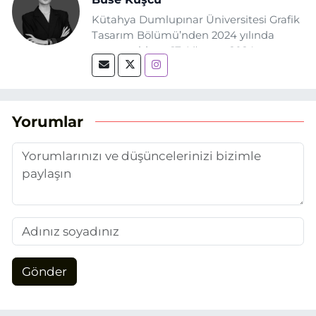
Kütahya Dumlupınar Üniversitesi Grafik
Tasarım Bölümü’nden 2024 yılında
mezun oldum. 17 Ağustos 2024
tarihinde, Grafik Tasarım alanında staj
yaptığım Eskişehir Haber Ajansı’nda
(EHA) gazetecilik mesleğinin temel
unsurlarından biri olan merak
Yorumlar
duygusunun etkisiyle basın sektörüne
adım attım.
Gönder