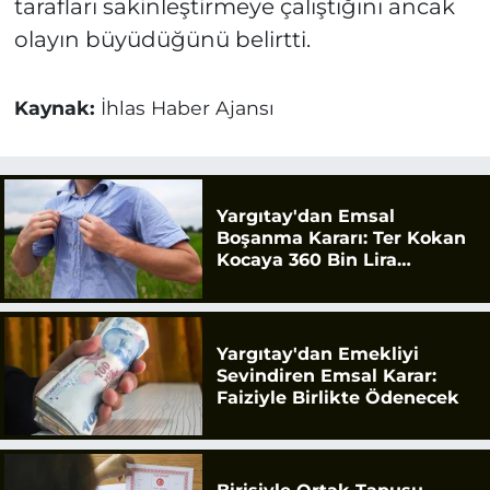
tarafları sakinleştirmeye çalıştığını ancak
olayın büyüdüğünü belirtti.
Kaynak:
İhlas Haber Ajansı
Yargıtay'dan Emsal
Boşanma Kararı: Ter Kokan
Kocaya 360 Bin Lira
Tazminat
Yargıtay'dan Emekliyi
Sevindiren Emsal Karar:
Faiziyle Birlikte Ödenecek