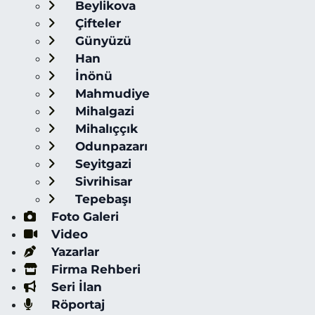
Beylikova
Çifteler
Günyüzü
Han
İnönü
Mahmudiye
Mihalgazi
Mihalıççık
Odunpazarı
Seyitgazi
Sivrihisar
Tepebaşı
Foto Galeri
Video
Yazarlar
Firma Rehberi
Seri İlan
Röportaj