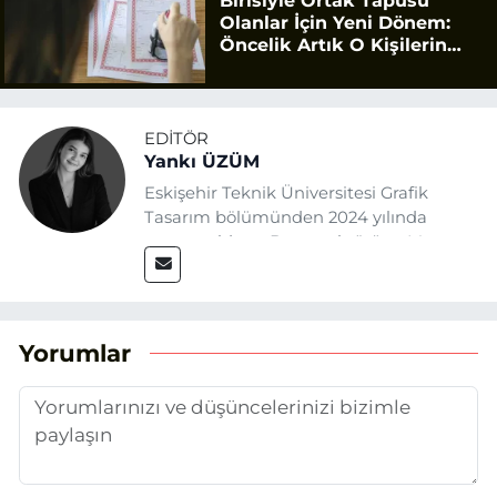
Birisiyle Ortak Tapusu
Olanlar İçin Yeni Dönem:
Öncelik Artık O Kişilerin
Olacak
EDITÖR
Yankı ÜZÜM
Eskişehir Teknik Üniversitesi Grafik
Tasarım bölümünden 2024 yılında
mezun oldum. Basın sektörüne Mayıs
2025’te Eskişehir Haber Ajansı ile adım
attım. Gazeteciliğin temel değerlerine
sadık kalarak ve etik ilkeleri
benimseyerek, Eskişehir gündemini en
Yorumlar
doğru ve sıcak şekilde takipçilerimize
aktarmayı hedefliyorum.