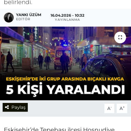
belirlendi.
YANKI ÜZÜM
16.04.2026 - 10:32
EDITÖR
YAYINLANMA
Paylaş
-
+
A
A
Eskişehir’de Tepebaşı ilçesi Hoşnudiye