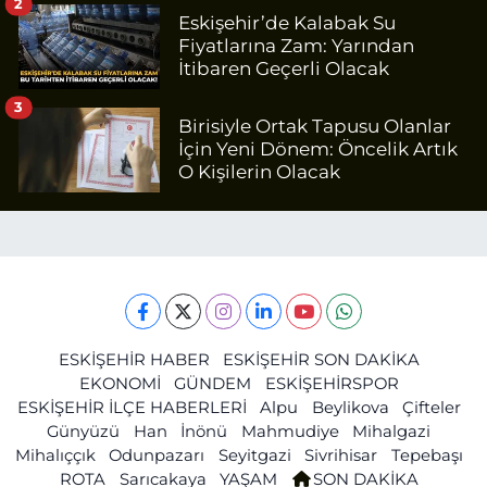
2
Eskişehir’de Kalabak Su
Fiyatlarına Zam: Yarından
İtibaren Geçerli Olacak
3
Birisiyle Ortak Tapusu Olanlar
İçin Yeni Dönem: Öncelik Artık
O Kişilerin Olacak
ESKİŞEHİR HABER
ESKİŞEHİR SON DAKİKA
EKONOMİ
GÜNDEM
ESKİŞEHİRSPOR
ESKİŞEHİR İLÇE HABERLERİ
Alpu
Beylikova
Çifteler
Günyüzü
Han
İnönü
Mahmudiye
Mihalgazi
Mihalıççık
Odunpazarı
Seyitgazi
Sivrihisar
Tepebaşı
ROTA
Sarıcakaya
YAŞAM
SON DAKİKA