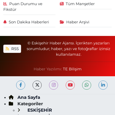
Puan Durumu ve
Tüm Manşetler
Fikstür
Son Dakika Haberleri
Haber Arşivi
© Eskişehir Haber Ajansı. İçerikten yazarları
RSS
sorumludur; haber, yazı ve fotoğraflar izinsiz
kullanılamaz.
Haber Yazılımı:
TE Bilişim
Ana Sayfa
Kategoriler
ESKİŞEHİR