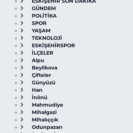
ESKİŞEHİR SON DAKİKA
GÜNDEM
POLİTİKA
SPOR
YAŞAM
TEKNOLOJİ
ESKİŞEHİRSPOR
İLÇELER
Alpu
Beylikova
Çifteler
Günyüzü
Han
İnönü
Mahmudiye
Mihalgazi
Mihalıççık
Odunpazarı