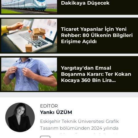
Dakikaya Düşecek
Ticaret Yapanlar İçin Yeni
Rehber: 80 Ülkenin Bilgileri
Erişime Açıldı
Yargıtay'dan Emsal
Boşanma Kararı: Ter Kokan
Kocaya 360 Bin Lira
Tazminat
EDITÖR
Yankı ÜZÜM
Eskişehir Teknik Üniversitesi Grafik
Tasarım bölümünden 2024 yılında
mezun oldum. Basın sektörüne Mayıs