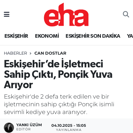
ESKİŞEHİR
EKONOMİ
ESKİŞEHİR SON DAKİKA
Y
HABERLER
CAN DOSTLAR
Eskişehir’de İşletmeci
Sahip Çıktı, Ponçik Yuva
Arıyor
Eskişehir'de 2 defa terk edilen ve bir
işletmecinin sahip çıktığı Ponçik isimli
sevimli kediye yuva aranıyor.
YANKI ÜZÜM
04.10.2025 - 15:05
EDITÖR
YAYINLANMA