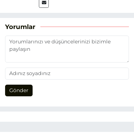
2025’te Eskişehir Haber Ajansı ile adım
attım. Gazeteciliğin temel değerlerine
sadık kalarak ve etik ilkeleri
benimseyerek, Eskişehir gündemini en
Yorumlar
doğru ve sıcak şekilde takipçilerimize
aktarmayı hedefliyorum.
Gönder