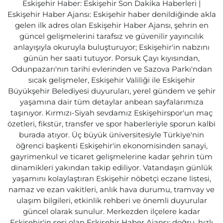
Eskişehir Haber: Eskişehir Son Dakika Haberleri |
Eskişehir Haber Ajansı: Eskişehir haber denildiğinde akla
gelen ilk adres olan Eskişehir Haber Ajansı, şehrin en
güncel gelişmelerini tarafsız ve güvenilir yayıncılık
anlayışıyla okuruyla buluşturuyor; Eskişehir'in nabzını
günün her saati tutuyor. Porsuk Çayı kıyısından,
Odunpazarı'nın tarihi evlerinden ve Sazova Parkı'ndan
sıcak gelişmeler, Eskişehir Valiliği ile Eskişehir
Büyükşehir Belediyesi duyuruları, yerel gündem ve şehir
yaşamına dair tüm detaylar anbean sayfalarımıza
taşınıyor. Kırmızı-Siyah sevdamız Eskişehirspor'un maç
özetleri, fikstür, transfer ve spor haberleriyle sporun kalbi
burada atıyor. Üç büyük üniversitesiyle Türkiye'nin
öğrenci başkenti Eskişehir'in ekonomisinden sanayi,
gayrimenkul ve ticaret gelişmelerine kadar şehrin tüm
dinamikleri yakından takip ediliyor. Vatandaşın günlük
yaşamını kolaylaştıran Eskişehir nöbetçi eczane listesi,
namaz ve ezan vakitleri, anlık hava durumu, tramvay ve
ulaşım bilgileri, etkinlik rehberi ve önemli duyurular
güncel olarak sunulur. Merkezden ilçelere kadar
Eskişehir'in sesi olan Eskişehir Haber Ajansı; doğru, hızlı