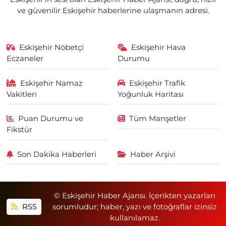
ve güvenilir Eskişehir haberlerine ulaşmanın adresi.
Eskişehir Nöbetçi
Eskişehir Hava
Eczaneler
Durumu
Eskişehir Namaz
Eskişehir Trafik
Vakitleri
Yoğunluk Haritası
Puan Durumu ve
Tüm Manşetler
Fikstür
Son Dakika Haberleri
Haber Arşivi
© Eskişehir Haber Ajansı. İçerikten yazarları
RSS
sorumludur; haber, yazı ve fotoğraflar izinsiz
kullanılamaz.