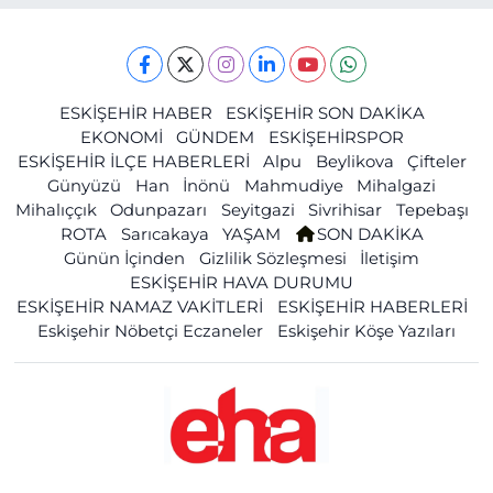
ESKİŞEHİR HABER
ESKİŞEHİR SON DAKİKA
EKONOMİ
GÜNDEM
ESKİŞEHİRSPOR
ESKİŞEHİR İLÇE HABERLERİ
Alpu
Beylikova
Çifteler
Günyüzü
Han
İnönü
Mahmudiye
Mihalgazi
Mihalıççık
Odunpazarı
Seyitgazi
Sivrihisar
Tepebaşı
ROTA
Sarıcakaya
YAŞAM
SON DAKİKA
Günün İçinden
Gizlilik Sözleşmesi
İletişim
ESKİŞEHİR HAVA DURUMU
ESKİŞEHİR NAMAZ VAKİTLERİ
ESKİŞEHİR HABERLERİ
Eskişehir Nöbetçi Eczaneler
Eskişehir Köşe Yazıları