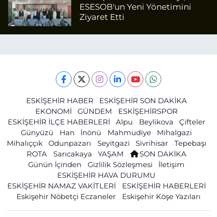
ESESOB'un Yeni Yönetimini
Ziyaret Etti
ESKİŞEHİR HABER
ESKİŞEHİR SON DAKİKA
EKONOMİ
GÜNDEM
ESKİŞEHİRSPOR
ESKİŞEHİR İLÇE HABERLERİ
Alpu
Beylikova
Çifteler
Günyüzü
Han
İnönü
Mahmudiye
Mihalgazi
Mihalıççık
Odunpazarı
Seyitgazi
Sivrihisar
Tepebaşı
ROTA
Sarıcakaya
YAŞAM
SON DAKİKA
Günün İçinden
Gizlilik Sözleşmesi
İletişim
ESKİŞEHİR HAVA DURUMU
ESKİŞEHİR NAMAZ VAKİTLERİ
ESKİŞEHİR HABERLERİ
Eskişehir Nöbetçi Eczaneler
Eskişehir Köşe Yazıları