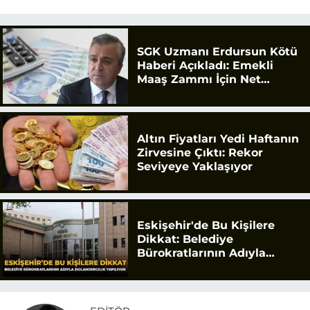
SGK Uzmanı Erdursun Kötü
Haberi Açıkladı: Emekli
Maaş Zammı İçin Net
Rakam
Altın Fiyatları Yedi Haftanın
Zirvesine Çıktı: Rekor
Seviyeye Yaklaşıyor
Eskişehir'de Bu Kişilere
Dikkat: Belediye
Bürokratlarının Adıyla
Dolandırıcılık Yapılıyor