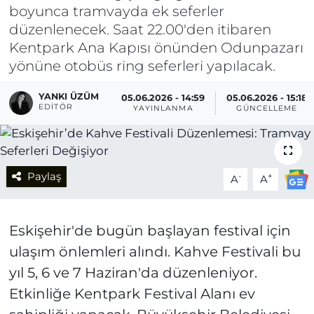
boyunca tramvayda ek seferler
düzenlenecek. Saat 22.00'den itibaren
Kentpark Ana Kapısı önünden Odunpazarı
yönüne otobüs ring seferleri yapılacak.
YANKI ÜZÜM
05.06.2026 - 14:59
05.06.2026 - 15:18
EDITÖR
YAYINLANMA
GÜNCELLEME
Paylaş
-
+
A
A
Eskişehir'de bugün başlayan festival için
ulaşım önlemleri alındı. Kahve Festivali bu
yıl 5, 6 ve 7 Haziran'da düzenleniyor.
Etkinliğe Kentpark Festival Alanı ev