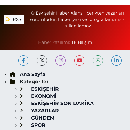
© Eskişehir Haber Ajansı. İçerikten yazarları
RSS
sorumludur; haber, yazı ve fotoğraflar izinsiz
kullanılamaz.
Haber Yazılımı:
TE Bilişim
Ana Sayfa
Kategoriler
ESKİŞEHİR
EKONOMİ
ESKİŞEHİR SON DAKİKA
YAZARLAR
GÜNDEM
SPOR