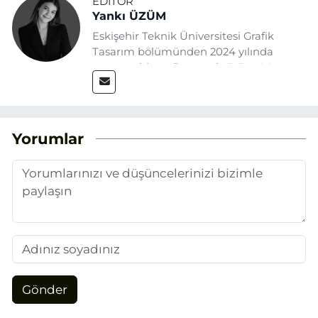
EDITÖR
Yankı ÜZÜM
Eskişehir Teknik Üniversitesi Grafik
Tasarım bölümünden 2024 yılında
mezun oldum. Basın sektörüne Mayıs
2025’te Eskişehir Haber Ajansı ile adım
attım. Gazeteciliğin temel değerlerine
sadık kalarak ve etik ilkeleri
benimseyerek, Eskişehir gündemini en
Yorumlar
doğru ve sıcak şekilde takipçilerimize
aktarmayı hedefliyorum.
Gönder