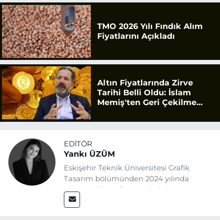
TMO 2026 Yılı Fındık Alım
Fiyatlarını Açıkladı
Altın Fiyatlarında Zirve
Tarihi Belli Oldu: İslam
Memiş'ten Geri Çekilme
Uyarısı
EDITÖR
Yankı ÜZÜM
Eskişehir Teknik Üniversitesi Grafik
Tasarım bölümünden 2024 yılında
mezun oldum. Basın sektörüne Mayıs
2025’te Eskişehir Haber Ajansı ile adım
attım. Gazeteciliğin temel değerlerine