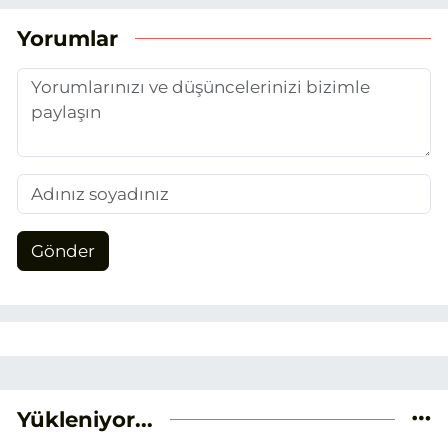
sadık kalarak ve etik ilkeleri
benimseyerek, Eskişehir gündemini en
Yorumlar
doğru ve sıcak şekilde takipçilerimize
aktarmayı hedefliyorum.
Gönder
Yükleniyor...