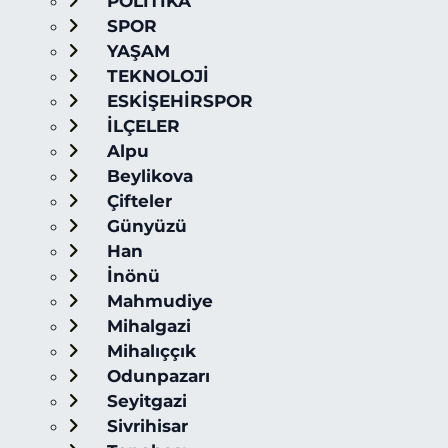
POLİTİKA
SPOR
YAŞAM
TEKNOLOJİ
ESKİŞEHİRSPOR
İLÇELER
Alpu
Beylikova
Çifteler
Günyüzü
Han
İnönü
Mahmudiye
Mihalgazi
Mihalıççık
Odunpazarı
Seyitgazi
Sivrihisar