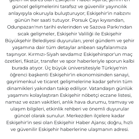
güncel gelişmelerini tarafsız ve güvenilir yayıncılık
anlayışıyla okuruyla buluşturuyor; Eskişehir'in nabzını
günün her saati tutuyor. Porsuk Çayı kıyısından,
Odunpazarı'nın tarihi evlerinden ve Sazova Parkı'ndan
sıcak gelişmeler, Eskişehir Valiliği ile Eskişehir
Büyükşehir Belediyesi duyuruları, yerel gündem ve şehir
yaşamına dair tüm detaylar anbean sayfalarımıza
taşınıyor. Kırmızı-Siyah sevdamız Eskişehirspor'un maç
özetleri, fikstür, transfer ve spor haberleriyle sporun kalbi
burada atıyor. Üç büyük üniversitesiyle Türkiye'nin
öğrenci başkenti Eskişehir'in ekonomisinden sanayi,
gayrimenkul ve ticaret gelişmelerine kadar şehrin tüm
dinamikleri yakından takip ediliyor. Vatandaşın günlük
yaşamını kolaylaştıran Eskişehir nöbetçi eczane listesi,
namaz ve ezan vakitleri, anlık hava durumu, tramvay ve
ulaşım bilgileri, etkinlik rehberi ve önemli duyurular
güncel olarak sunulur. Merkezden ilçelere kadar
Eskişehir'in sesi olan Eskişehir Haber Ajansı; doğru, hızlı
ve güvenilir Eskişehir haberlerine ulaşmanın adresi.