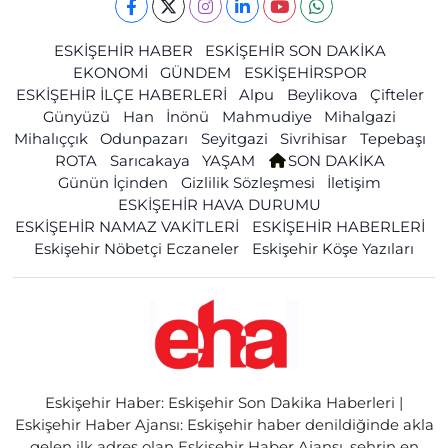
ESKİŞEHİR HABER
ESKİŞEHİR SON DAKİKA
EKONOMİ
GÜNDEM
ESKİŞEHİRSPOR
ESKİŞEHİR İLÇE HABERLERİ
Alpu
Beylikova
Çifteler
Günyüzü
Han
İnönü
Mahmudiye
Mihalgazi
Mihalıççık
Odunpazarı
Seyitgazi
Sivrihisar
Tepebaşı
ROTA
Sarıcakaya
YAŞAM
SON DAKİKA
Günün İçinden
Gizlilik Sözleşmesi
İletişim
ESKİŞEHİR HAVA DURUMU
ESKİŞEHİR NAMAZ VAKİTLERİ
ESKİŞEHİR HABERLERİ
Eskişehir Nöbetçi Eczaneler
Eskişehir Köşe Yazıları
Eskişehir Haber: Eskişehir Son Dakika Haberleri |
Eskişehir Haber Ajansı: Eskişehir haber denildiğinde akla
gelen ilk adres olan Eskişehir Haber Ajansı, şehrin en