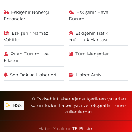
Eskişehir Nöbetçi
Eskişehir Hava
Eczaneler
Durumu
Eskişehir Namaz
Eskişehir Trafik
Vakitleri
Yoğunluk Haritası
Puan Durumu ve
Tüm Manşetler
Fikstür
Son Dakika Haberleri
Haber Arşivi
© Eskişehir Haber Ajansı. İçerikten yazarları
RSS
sorumludur; haber, yazı ve fotoğraflar izinsiz
kullanılamaz.
Haber Yazılımı:
TE Bilişim