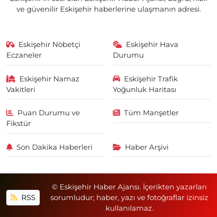
ve güvenilir Eskişehir haberlerine ulaşmanın adresi.
Eskişehir Nöbetçi
Eskişehir Hava
Eczaneler
Durumu
Eskişehir Namaz
Eskişehir Trafik
Vakitleri
Yoğunluk Haritası
Puan Durumu ve
Tüm Manşetler
Fikstür
Son Dakika Haberleri
Haber Arşivi
© Eskişehir Haber Ajansı. İçerikten yazarları
RSS
sorumludur; haber, yazı ve fotoğraflar izinsiz
kullanılamaz.