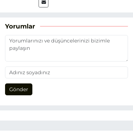
2025’te Eskişehir Haber Ajansı ile adım
attım. Gazeteciliğin temel değerlerine
sadık kalarak ve etik ilkeleri
benimseyerek, Eskişehir gündemini en
Yorumlar
doğru ve sıcak şekilde takipçilerimize
aktarmayı hedefliyorum.
Gönder