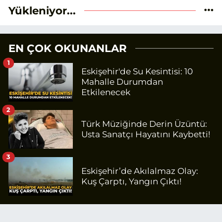
Yükleniyor...
EN ÇOK OKUNANLAR
1
Eskişehir'de Su Kesintisi: 10
Mahalle Durumdan
Etkilenecek
2
Türk Müziğinde Derin Üzüntü:
Usta Sanatçı Hayatını Kaybetti!
3
Eskişehir’de Akılalmaz Olay:
Kuş Çarptı, Yangın Çıktı!