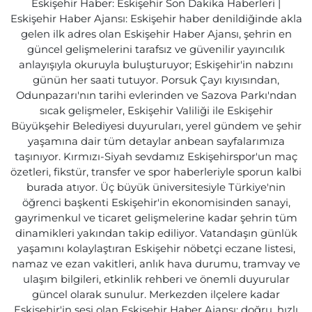
Eskişehir Haber: Eskişehir Son Dakika Haberleri |
Eskişehir Haber Ajansı: Eskişehir haber denildiğinde akla
gelen ilk adres olan Eskişehir Haber Ajansı, şehrin en
güncel gelişmelerini tarafsız ve güvenilir yayıncılık
anlayışıyla okuruyla buluşturuyor; Eskişehir'in nabzını
günün her saati tutuyor. Porsuk Çayı kıyısından,
Odunpazarı'nın tarihi evlerinden ve Sazova Parkı'ndan
sıcak gelişmeler, Eskişehir Valiliği ile Eskişehir
Büyükşehir Belediyesi duyuruları, yerel gündem ve şehir
yaşamına dair tüm detaylar anbean sayfalarımıza
taşınıyor. Kırmızı-Siyah sevdamız Eskişehirspor'un maç
özetleri, fikstür, transfer ve spor haberleriyle sporun kalbi
burada atıyor. Üç büyük üniversitesiyle Türkiye'nin
öğrenci başkenti Eskişehir'in ekonomisinden sanayi,
gayrimenkul ve ticaret gelişmelerine kadar şehrin tüm
dinamikleri yakından takip ediliyor. Vatandaşın günlük
yaşamını kolaylaştıran Eskişehir nöbetçi eczane listesi,
namaz ve ezan vakitleri, anlık hava durumu, tramvay ve
ulaşım bilgileri, etkinlik rehberi ve önemli duyurular
güncel olarak sunulur. Merkezden ilçelere kadar
Eskişehir'in sesi olan Eskişehir Haber Ajansı; doğru, hızlı