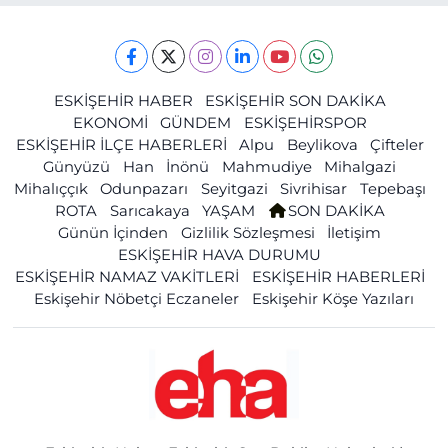
ESKİŞEHİR HABER
ESKİŞEHİR SON DAKİKA
EKONOMİ
GÜNDEM
ESKİŞEHİRSPOR
ESKİŞEHİR İLÇE HABERLERİ
Alpu
Beylikova
Çifteler
Günyüzü
Han
İnönü
Mahmudiye
Mihalgazi
Mihalıççık
Odunpazarı
Seyitgazi
Sivrihisar
Tepebaşı
ROTA
Sarıcakaya
YAŞAM
SON DAKİKA
Günün İçinden
Gizlilik Sözleşmesi
İletişim
ESKİŞEHİR HAVA DURUMU
ESKİŞEHİR NAMAZ VAKİTLERİ
ESKİŞEHİR HABERLERİ
Eskişehir Nöbetçi Eczaneler
Eskişehir Köşe Yazıları