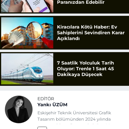
Paranızdan Edebilir
Kiracılara Kötü Haber: Ev
Sahiplerini Sevindiren Karar
Açıklandı
7 Saatlik Yolculuk Tarih
Oluyor: Trenle 1 Saat 45
Dakikaya Düşecek
EDITÖR
Yankı ÜZÜM
Eskişehir Teknik Üniversitesi Grafik
Tasarım bölümünden 2024 yılında
mezun oldum. Basın sektörüne Mayıs