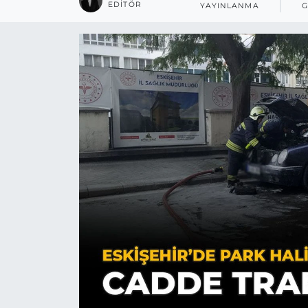
EDITÖR
YAYINLANMA
G