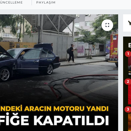
ÜNCELLEME
PAYLAŞIM
1
2
3