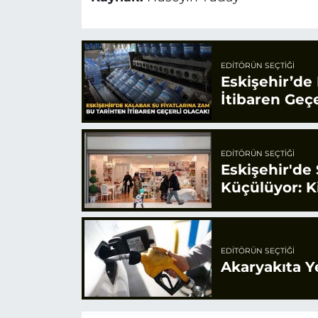
EDITÖRÜN SEÇTIĞI
Eskişehir’de
İtibaren Geçe
EDITÖRÜN SEÇTIĞI
Eskişehir'de
Küçülüyor: K
EDITÖRÜN SEÇTIĞI
Akaryakıta Y