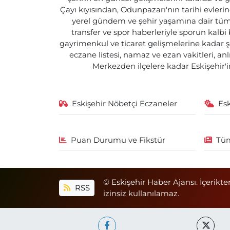
Çayı kıyısından, Odunpazarı'nın tarihi evlerin
yerel gündem ve şehir yaşamına dair tüm d
transfer ve spor haberleriyle sporun kalbi
gayrimenkul ve ticaret gelişmelerine kadar ş
eczane listesi, namaz ve ezan vakitleri, an
Merkezden ilçelere kadar Eskişehir'in
Eskişehir Nöbetçi Eczaneler
Es
Puan Durumu ve Fikstür
Tüm
© Eskişehir Haber Ajansı. İçerikte
RSS
izinsiz kullanılamaz.