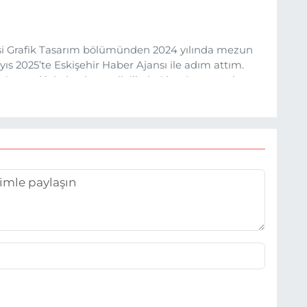
esi Grafik Tasarım bölümünden 2024 yılında mezun
s 2025’te Eskişehir Haber Ajansı ile adım attım.
rine sadık kalarak ve etik ilkeleri benimseyerek,
ru ve sıcak şekilde takipçilerimize aktarmayı