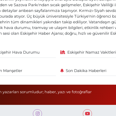
den ve Sazova Parkı'ndan sıcak gelişmeler, Eskişehir Valiliği 
etaylar anbean sayfalarımıza taşınıyor. Kırmızı-Siyah sevdam
 burada atıyor. Üç büyük üniversitesiyle Türkiye'nin öğrenci 
ehrin tüm dinamikleri yakından takip ediliyor. Vatandaşın gü
lık hava durumu, tramvay ve ulaşım bilgileri, etkinlik rehber
 sesi olan Eskişehir Haber Ajansı; doğru, hızlı ve güvenilir E
kişehir Hava Durumu
Eskişehir Namaz Vakitleri
 Manşetler
Son Dakika Haberleri
n yazarları sorumludur; haber, yazı ve fotoğraflar