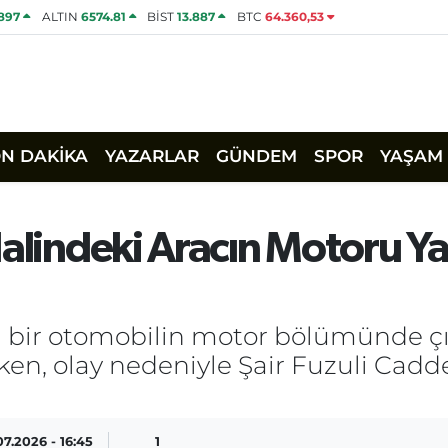
1897
ALTIN
6574.81
BİST
13.887
BTC
64.360,53
ON DAKİKA
YAZARLAR
GÜNDEM
SPOR
YAŞAM
Halindeki Aracın Motoru Ya
i bir otomobilin motor bölümünde çı
n, olay nedeniyle Şair Fuzuli Caddes
07.2026 - 16:45
1