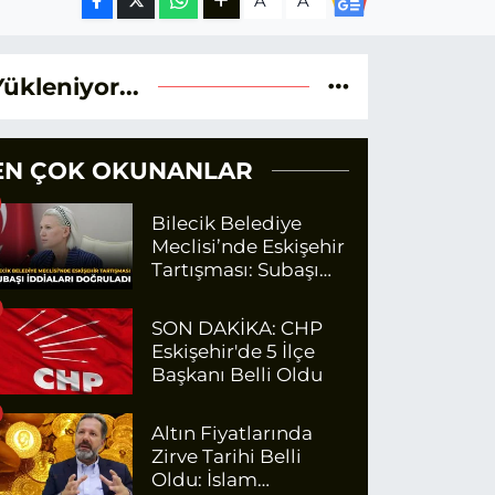
A
A
Yükleniyor...
EN ÇOK OKUNANLAR
Bilecik Belediye
Meclisi’nde Eskişehir
Tartışması: Subaşı
İddiaları Doğruladı
SON DAKİKA: CHP
Eskişehir'de 5 İlçe
Başkanı Belli Oldu
Altın Fiyatlarında
Zirve Tarihi Belli
Oldu: İslam