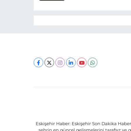
Eskişehir Haber: Eskişehir Son Dakika Haberle
şehrin en güncel gelişmelerini tarafsız ve g