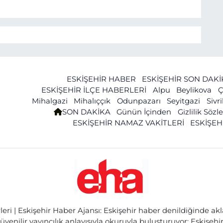
ESKİŞEHİR HABER
ESKİŞEHİR SON DAK
ESKİŞEHİR İLÇE HABERLERİ
Alpu
Beylikova
Ç
Mihalgazi
Mihalıççık
Odunpazarı
Seyitgazi
Sivr
SON DAKİKA
Günün İçinden
Gizlilik Söz
ESKİŞEHİR NAMAZ VAKİTLERİ
ESKİŞEH
ri | Eskişehir Haber Ajansı: Eskişehir haber denildiğinde akl
üvenilir yayıncılık anlayışıyla okuruyla buluşturuyor; Eskişeh