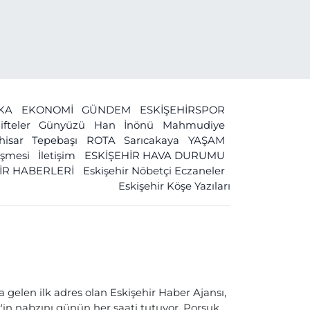
İKA
EKONOMİ
GÜNDEM
ESKİŞEHİRSPOR
ifteler
Günyüzü
Han
İnönü
Mahmudiye
ihisar
Tepebaşı
ROTA
Sarıcakaya
YAŞAM
leşmesi
İletişim
ESKİŞEHİR HAVA DURUMU
İR HABERLERİ
Eskişehir Nöbetçi Eczaneler
Eskişehir Köşe Yazıları
a gelen ilk adres olan Eskişehir Haber Ajansı,
ir'in nabzını günün her saati tutuyor. Porsuk