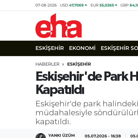
07-08-2026
USD
47,7069
EUR
55,0265
GBP
64,
ESKİŞEHİR
EKONOMİ
ESKİŞEHİR S
HABERLER
ESKİŞEHİR
Eskişehir'de Park 
Kapatıldı
Eskişehir'de park halindek
müdahalesiyle söndürülürke
kapatıldı.
YANKI ÜZÜM
05.07.2026 - 16:38
05.