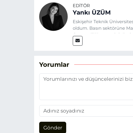
EDITÖR
Yankı ÜZÜM
Eskişehir Teknik Üniversit
oldum. Basın sektörüne Mayı
Gazeteciliğin temel değerle
Eskişehir gündemini en doğ
hedefliyorum.
Yorumlar
Gönder