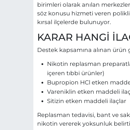
birimleri olarak anılan merkezle
söz konusu hizmeti veren polikl
kırsal ilçelerde bulunuyor.
KARAR HANGİ İLA
Destek kapsamına alınan ürün gr
Nikotin replasman preparatla
içeren tıbbi ürünler)
Bupropion HCl etken maddeli
Vareniklin etken maddeli ilaç
Sitizin etken maddeli ilaçlar
Replasman tedavisi, bant ve sakı
nikotin vererek yoksunluk belirti