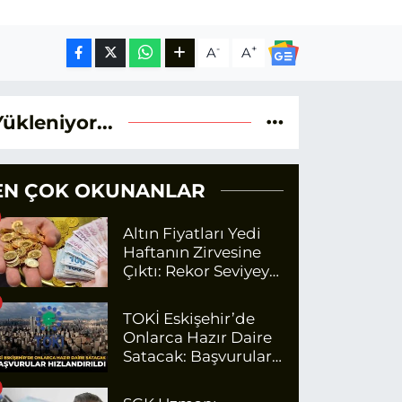
-
+
A
A
Yükleniyor...
EN ÇOK OKUNANLAR
Altın Fiyatları Yedi
Haftanın Zirvesine
Çıktı: Rekor Seviyeye
Yaklaşıyor
TOKİ Eskişehir’de
Onlarca Hazır Daire
Satacak: Başvurular
Hızlandırıldı