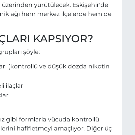
r üzerinden yürütülecek. Eskişehir'de
inik ağı hem merkez ilçelerde hem de
ÇLARI KAPSIYOR?
upları şöyle:
rı (kontrollü ve düşük dozda nikotin
 ilaçlar
lar
z gibi formlarla vücuda kontrollü
lerini hafifletmeyi amaçlıyor. Diğer üç