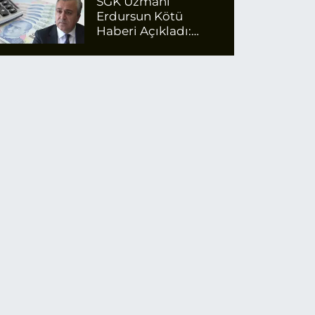
SGK Uzmanı
Erdursun Kötü
Haberi Açıkladı:
Emekli Maaş Zammı
İçin Net Rakam