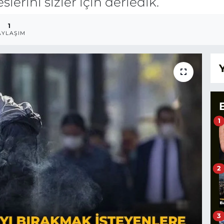
lerini sizler için derledik.
1
AYLAŞIM
1
2
3