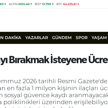
463
ALTIN
6510.40
BİST
13.799
BTC
64.225,61
ON DAKİKA
YAZARLAR
GÜNDEM
SPOR
YAŞAM
yı Bırakmak İsteyene Ücret
mmuz 2026 tarihli Resmi Gazete'de 
 en fazla 1 milyon kişinin ilaçları üc
 sosyal güvence kaydı aranmayacak. 
poliklinikleri üzerinden erişilebiliy