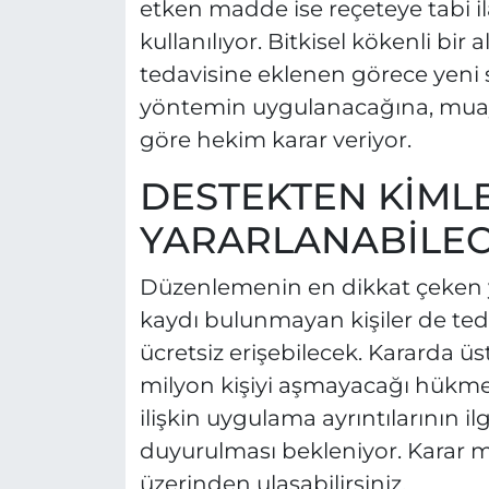
etken madde ise reçeteye tabi i
kullanılıyor. Bitkisel kökenli bir 
tedavisine eklenen görece yeni s
yöntemin uygulanacağına, muay
göre hekim karar veriyor.
DESTEKTEN KİML
YARARLANABİLEC
Düzenlemenin en dikkat çeken ya
kaydı bulunmayan kişiler de teda
ücretsiz erişebilecek. Kararda üs
milyon kişiyi aşmayacağı hükme b
ilişkin uygulama ayrıntılarının i
duyurulması bekleniyor. Karar m
üzerinden ulaşabilirsiniz.