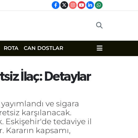
ROTA
CAN DOSTLAR
siz İlaç: Detaylar
yayımlandı ve sigara
retsiz karşılanacak.
Eskişehir'de tedaviye il
or. Kararın kapsamı,