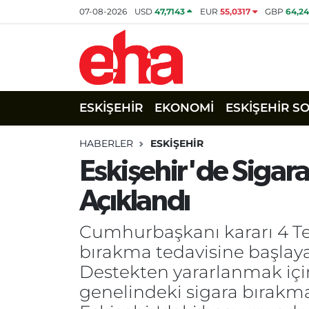
07-08-2026
USD
47,7143
EUR
55,0317
GBP
64,2
ESKİŞEHİR
EKONOMİ
ESKİŞEHİR S
HABERLER
ESKİŞEHİR
Eskişehir'de Sigara
Açıklandı
Cumhurbaşkanı kararı 4 Te
bırakma tedavisine başlayan
Destekten yararlanmak için
genelindeki sigara bırakma 