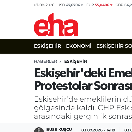
07-08-2026
USD
47,6704
EUR
55,0406
GBP
64,
ESKİŞEHİR
EKONOMİ
ESKİŞEHİR S
HABERLER
ESKİŞEHİR
Eskişehir'deki Emek
Protestolar Sonrası 
Eskişehir’de emeklilerin d
gölgesinde kaldı. CHP Eskiş
arasındaki gerginlik sonras
BUSE KUŞCU
03.07.2026 - 14:19
03.0