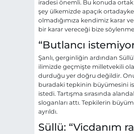
iradesi önemli. Bu konuda ortak
şey ülkemizde apaçık ortadayk
olmadığımıza kendimiz karar ve
bir karar vereceği bize söylenme
“Butlancı istemiyor
Şanlı, gerginliğin ardından Süllü’
ilimizde geçmişte milletvekili o
durduğu yer doğru değildir. Onun
buradaki tepkinin büyümesini is
istedi. Tartışma sırasında alandak
sloganları attı. Tepkilerin büyü
ayrıldı.
Süllü: “Vicdanım r