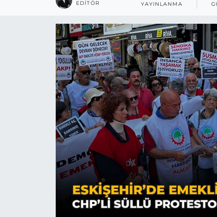
EDITÖR
YAYINLANMA
G