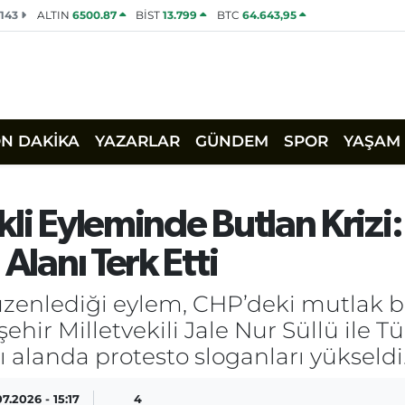
2143
ALTIN
6500.87
BİST
13.799
BTC
64.643,95
ON DAKİKA
YAZARLAR
GÜNDEM
SPOR
YAŞAM
li Eyleminde Butlan Krizi: 
Alanı Terk Etti
üzenlediği eylem, CHP’deki mutlak b
ehir Milletvekili Jale Nur Süllü ile 
ı alanda protesto sloganları yükseldi
7.2026 - 15:17
4