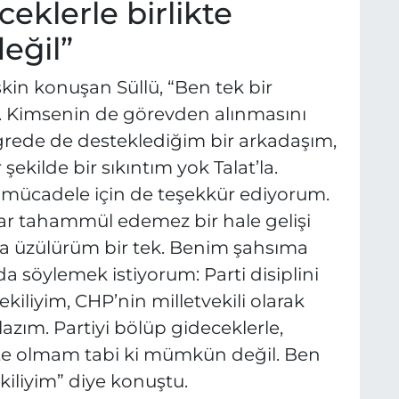
ceklerle birlikte
ğil”
şkin konuşan Süllü, “Ben tek bir
. Kimsenin de görevden alınmasını
grede de desteklediğim bir arkadaşım,
şekilde bir sıkıntım yok Talat’la.
mücadele için de teşekkür ediyorum.
ar tahammül edemez bir hale gelişi
na üzülürüm bir tek. Benim şahsıma
 söylemek istiyorum: Parti disiplini
ekiliyim, CHP’nin milletvekili olarak
ım. Partiyi bölüp gideceklerle,
kte olmam tabi ki mümkün değil. Ben
kiliyim” diye konuştu.