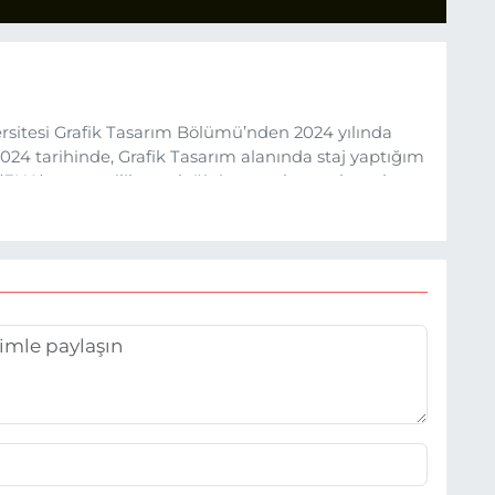
sitesi Grafik Tasarım Bölümü’nden 2024 yılında
24 tarihinde, Grafik Tasarım alanında staj yaptığım
 (EHA) gazetecilik mesleğinin temel unsurlarından
 etkisiyle basın sektörüne adım attım.