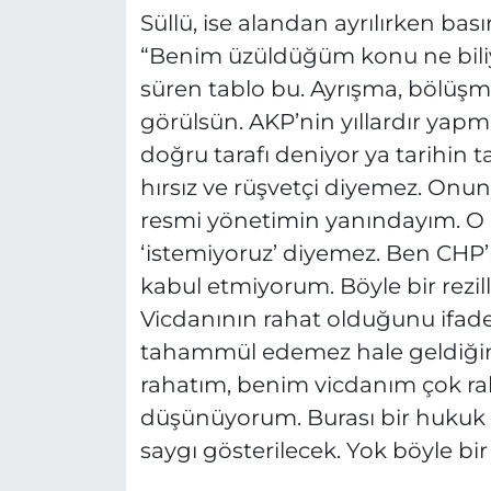
Süllü, ise alandan ayrılırken ba
“Benim üzüldüğüm konu ne bil
süren tablo bu. Ayrışma, bölüşme
görülsün. AKP’nin yıllardır yapma
doğru tarafı deniyor ya tarihin 
hırsız ve rüşvetçi diyemez. Onu
resmi yönetimin yanındayım. O
‘istemiyoruz’ diyemez. Ben CHP’lil
kabul etmiyorum. Böyle bir rezilli
Vicdanının rahat olduğunu ifade 
tahammül edemez hale geldiğini
rahatım, benim vicdanım çok r
düşünüyorum. Burası bir hukuk d
saygı gösterilecek. Yok böyle bir