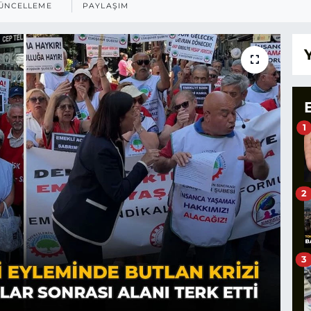
ÜNCELLEME
PAYLAŞIM
1
2
3