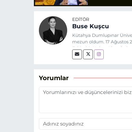
EDITÖR
Buse Kuşcu
Kütahya Dumlupınar Üniver
mezun oldum. 17 Ağustos 20
Eskişehir Haber Ajansı’nda
biri olan merak duygusunun
Yorumlar