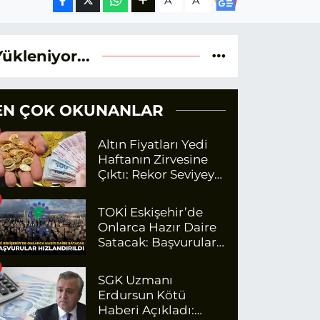
A
A
Yükleniyor...
EN ÇOK OKUNANLAR
Altın Fiyatları Yedi
Haftanın Zirvesine
Çıktı: Rekor Seviyeye
Yaklaşıyor
TOKİ Eskişehir’de
Onlarca Hazır Daire
Satacak: Başvurular
Hızlandırıldı
SGK Uzmanı
Erdursun Kötü
Haberi Açıkladı: